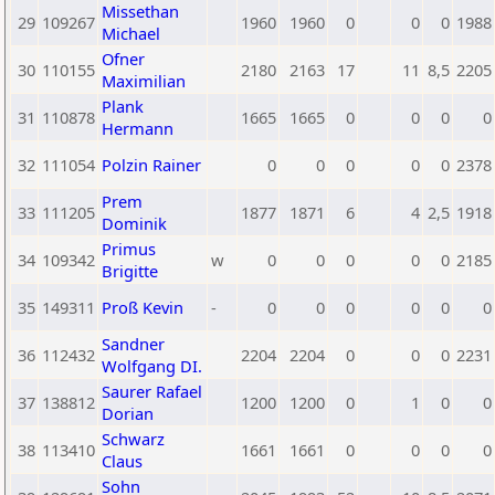
Missethan
29
109267
1960
1960
0
0
0
1988
Michael
Ofner
30
110155
2180
2163
17
11
8,5
2205
Maximilian
Plank
31
110878
1665
1665
0
0
0
0
Hermann
32
111054
Polzin Rainer
0
0
0
0
0
2378
Prem
33
111205
1877
1871
6
4
2,5
1918
Dominik
Primus
34
109342
w
0
0
0
0
0
2185
Brigitte
35
149311
Proß Kevin
-
0
0
0
0
0
0
Sandner
36
112432
2204
2204
0
0
0
2231
Wolfgang DI.
Saurer Rafael
37
138812
1200
1200
0
1
0
0
Dorian
Schwarz
38
113410
1661
1661
0
0
0
0
Claus
Sohn