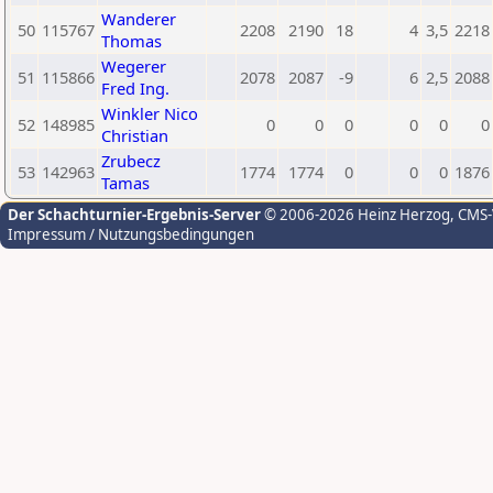
Wanderer
50
115767
2208
2190
18
4
3,5
2218
Thomas
Wegerer
51
115866
2078
2087
-9
6
2,5
2088
Fred Ing.
Winkler Nico
52
148985
0
0
0
0
0
0
Christian
Zrubecz
53
142963
1774
1774
0
0
0
1876
Tamas
Der Schachturnier-Ergebnis-Server
© 2006-2026 Heinz Herzog
, CMS
Impressum / Nutzungsbedingungen