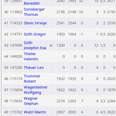
39
129691
2045
1993
52
10
8,5
2071
Benedikt
Sonnberger
40
113862
2138
2148
-10
5
3
2150
Thomas
41
114333
Stevic Hrvoje
2541
2544
-3
3
2
2516
42
114751
Szith Gregor
1903
1904
-1
1
0,5
2020
Szith
43
147990
w
1200
0
0
12
1,5
0
Josephin Eva
Theiler
44
149026
0
0
0
0
0
0
Valentin
45
147286
Theuer Leo
0
0
0
0
0
0
Trummer
46
115174
1932
1932
0
0
0
2022
Robert
Wagenleitner
47
115604
1822
1822
0
0
0
1878
Wolfgang
Wagner
48
115643
2270
2263
7
6
3,5
2284
Stephan
49
115762
Walzl Martin
2007
2003
4
6
4,5
2022