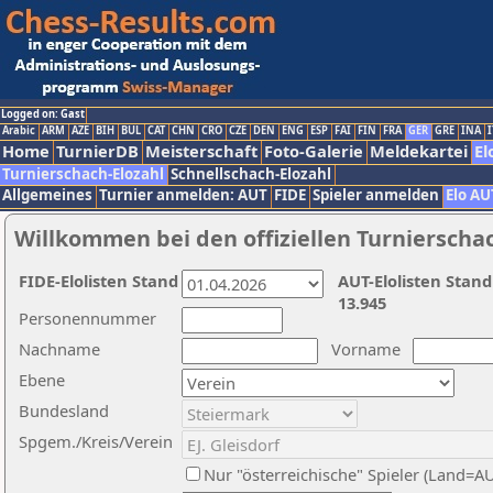
Logged on: Gast
Arabic
ARM
AZE
BIH
BUL
CAT
CHN
CRO
CZE
DEN
ENG
ESP
FAI
FIN
FRA
GER
GRE
INA
I
Home
TurnierDB
Meisterschaft
Foto-Galerie
Meldekartei
El
Turnierschach-Elozahl
Schnellschach-Elozahl
Allgemeines
Turnier anmelden: AUT
FIDE
Spieler anmelden
Elo AU
Willkommen bei den offiziellen Turnierscha
FIDE-Elolisten Stand
AUT-Elolisten Stand
13.945
Personennummer
Nachname
Vorname
Ebene
Bundesland
Spgem./Kreis/Verein
Nur "österreichische" Spieler (Land=A