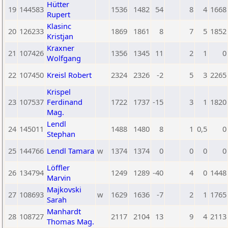
Hütter
19
144583
1536
1482
54
8
4
1668
Rupert
Klasinc
20
126233
1869
1861
8
7
5
1852
Kristjan
Kraxner
21
107426
1356
1345
11
2
1
0
Wolfgang
22
107450
Kreisl Robert
2324
2326
-2
5
3
2265
Krispel
23
107537
Ferdinand
1722
1737
-15
3
1
1820
Mag.
Lendl
24
145011
1488
1480
8
1
0,5
0
Stephan
25
144766
Lendl Tamara
w
1374
1374
0
0
0
0
Löffler
26
134794
1249
1289
-40
4
0
1448
Marvin
Majkovski
27
108693
w
1629
1636
-7
2
1
1765
Sarah
Manhardt
28
108727
2117
2104
13
9
4
2113
Thomas Mag.