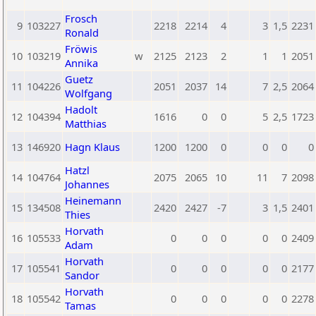
Frosch
9
103227
2218
2214
4
3
1,5
2231
Ronald
Fröwis
10
103219
w
2125
2123
2
1
1
2051
Annika
Guetz
11
104226
2051
2037
14
7
2,5
2064
Wolfgang
Hadolt
12
104394
1616
0
0
5
2,5
1723
Matthias
13
146920
Hagn Klaus
1200
1200
0
0
0
0
Hatzl
14
104764
2075
2065
10
11
7
2098
Johannes
Heinemann
15
134508
2420
2427
-7
3
1,5
2401
Thies
Horvath
16
105533
0
0
0
0
0
2409
Adam
Horvath
17
105541
0
0
0
0
0
2177
Sandor
Horvath
18
105542
0
0
0
0
0
2278
Tamas