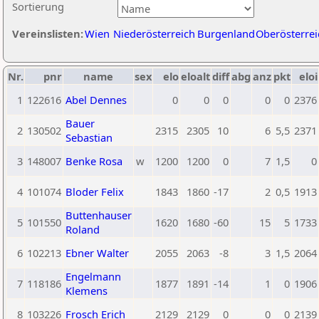
Sortierung
Vereinslisten:
Wien
Niederösterreich
Burgenland
Oberösterrei
Nr.
pnr
name
sex
elo
eloalt
diff
abg
anz
pkt
eloi
1
122616
Abel Dennes
0
0
0
0
0
2376
Bauer
2
130502
2315
2305
10
6
5,5
2371
Sebastian
3
148007
Benke Rosa
w
1200
1200
0
7
1,5
0
4
101074
Bloder Felix
1843
1860
-17
2
0,5
1913
Buttenhauser
5
101550
1620
1680
-60
15
5
1733
Roland
6
102213
Ebner Walter
2055
2063
-8
3
1,5
2064
Engelmann
7
118186
1877
1891
-14
1
0
1906
Klemens
8
103226
Frosch Erich
2129
2129
0
0
0
2139