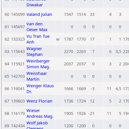
Diwakar
60
145099
Valand Julian
1547
1514
33
4
3
Van den
61
145697
0
0
0
0
0
Oever Max
Vu Tran Tue
62
133323
w
1787
1770
17
1
1
17
Anh
Wagner
63
115643
2270
2263
7
6
3,5
22
Stephan
Weinberger
64
115921
2037
2037
0
3
2
20
Simon Mag.
Weisshaar
65
142703
0
0
0
0
0
Martin
Wenger Klaus
66
116041
1666
1669
-3
11
4,5
17
Dr.
67
139603
Wenz Florian
1736
1724
12
5
2
17
Wieser
68
116179
1905
1926
-21
11
5
19
Andreas Mag.
Wolf Jakob
69
142434
1200
1200
0
0
0
Clemens