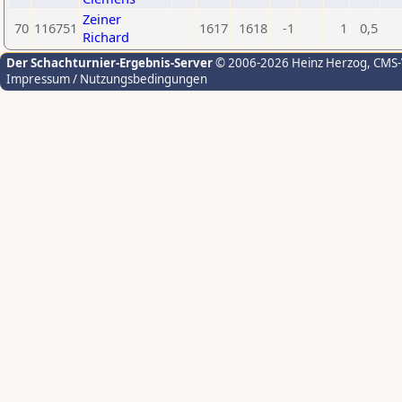
Zeiner
70
116751
1617
1618
-1
1
0,5
Richard
Der Schachturnier-Ergebnis-Server
© 2006-2026 Heinz Herzog
, CMS
Impressum / Nutzungsbedingungen