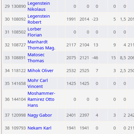
Legenstein
29
130890
0
0
0
0
0
Nikolaus
Legenstein
30
108092
1991
2014
-23
5
1,5
20
Robert
Lorber
31
108502
0
0
0
0
0
Florian
Manhardt
32
108727
2117
2104
13
9
4
21
Thomas Mag.
Matosec
33
108891
2075
2121
-46
15
8,5
20
Thomas
34
118122
Mihok Oliver
2532
2525
7
3
2,5
25
Mohr Carl
35
141658
1425
1425
0
0
0
Vincent
Moshammer-
36
144104
Ramirez Otto
0
0
0
0
0
Hans
37
120998
Nagy Gabor
2401
2397
4
3
2
24
38
109793
Nekam Karl
1941
1941
0
0
0
21