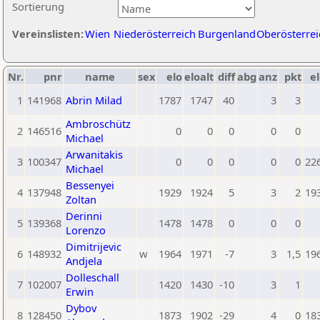
Sortierung
Vereinslisten:
Wien
Niederösterreich
Burgenland
Oberösterrei
Nr.
pnr
name
sex
elo
eloalt
diff
abg
anz
pkt
el
1
141968
Abrin Milad
1787
1747
40
3
3
Ambroschütz
2
146516
0
0
0
0
0
Michael
Arwanitakis
3
100347
0
0
0
0
0
22
Michael
Bessenyei
4
137948
1929
1924
5
3
2
19
Zoltan
Derinni
5
139368
1478
1478
0
0
0
Lorenzo
Dimitrijevic
6
148932
w
1964
1971
-7
3
1,5
19
Andjela
Dolleschall
7
102007
1420
1430
-10
3
1
Erwin
Dybov
8
128450
1873
1902
-29
4
0
18