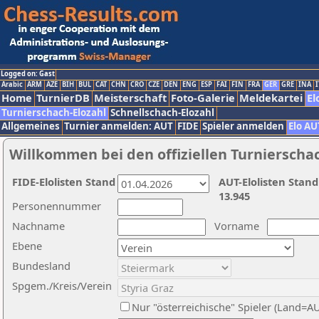
Logged on: Gast
Arabic
ARM
AZE
BIH
BUL
CAT
CHN
CRO
CZE
DEN
ENG
ESP
FAI
FIN
FRA
GER
GRE
INA
I
Home
TurnierDB
Meisterschaft
Foto-Galerie
Meldekartei
El
Turnierschach-Elozahl
Schnellschach-Elozahl
Allgemeines
Turnier anmelden: AUT
FIDE
Spieler anmelden
Elo AU
Willkommen bei den offiziellen Turnierscha
FIDE-Elolisten Stand
AUT-Elolisten Stand
13.945
Personennummer
Nachname
Vorname
Ebene
Bundesland
Spgem./Kreis/Verein
Nur "österreichische" Spieler (Land=A