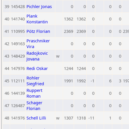
39
145428
Pichler Jonas
0
0
0
0
0
Plank
40
141740
1362
1362
0
0
0
Konstantin
41
110995
Pötz Florian
2369
2369
0
0
0
23
Praschniker
42
149163
0
0
0
0
0
Vira
Radojkovic
43
148429
w
0
0
0
0
0
Jovana
44
147976
Redi Oskar
1244
1244
0
0
0
Rohler
45
112111
1991
1992
-1
6
3
19
Siegfried
Ruppert
46
144139
0
0
0
0
0
Roman
Schager
47
126487
0
0
0
0
0
Florian
48
141976
Schell Lilli
w
1307
1318
-11
1
0