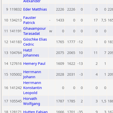
Alexander
9
119832
Eder Matthias
2226
2226
0
0
0
22
Fauster
10
134213
-
1433
0
0
17
7,5
16
Patrick
Ghavampour
11
141191
w
0
0
0
0
0
Tarasadat
Göschke Elias
12
141183
1765
1777
-12
1
0
18
Cedric
Hatzl
13
104764
2075
2065
10
11
7
20
Johannes
14
127616
Hemery Paul
1609
1622
-13
2
1
Herrmann
15
105002
2028
2031
-3
4
1
20
Johann
Herrmann
16
141242
Konstantin
0
0
0
0
0
Leopold
Horvath
17
105545
1787
1785
2
3
1,5
18
Wolfgang
18
128171
Hutten Fabian
1666
1701
-35
9
3
16