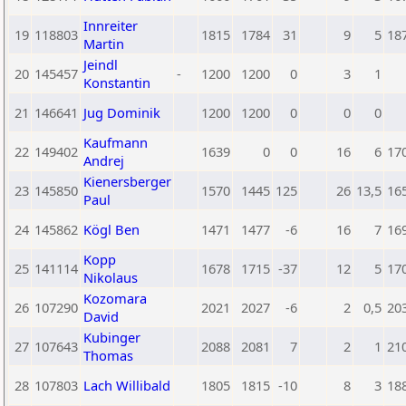
Innreiter
19
118803
1815
1784
31
9
5
18
Martin
Jeindl
20
145457
-
1200
1200
0
3
1
Konstantin
21
146641
Jug Dominik
1200
1200
0
0
0
Kaufmann
22
149402
1639
0
0
16
6
17
Andrej
Kienersberger
23
145850
1570
1445
125
26
13,5
16
Paul
24
145862
Kögl Ben
1471
1477
-6
16
7
16
Kopp
25
141114
1678
1715
-37
12
5
17
Nikolaus
Kozomara
26
107290
2021
2027
-6
2
0,5
20
David
Kubinger
27
107643
2088
2081
7
2
1
21
Thomas
28
107803
Lach Willibald
1805
1815
-10
8
3
18