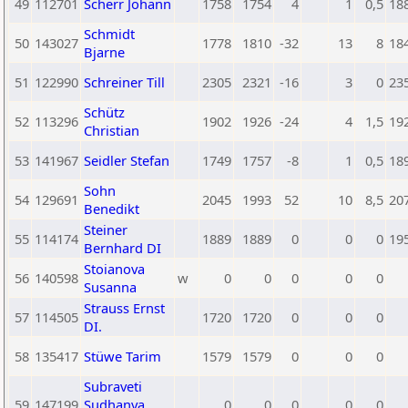
49
112701
Scherr Johann
1758
1754
4
1
0,5
18
Schmidt
50
143027
1778
1810
-32
13
8
18
Bjarne
51
122990
Schreiner Till
2305
2321
-16
3
0
23
Schütz
52
113296
1902
1926
-24
4
1,5
19
Christian
53
141967
Seidler Stefan
1749
1757
-8
1
0,5
18
Sohn
54
129691
2045
1993
52
10
8,5
20
Benedikt
Steiner
55
114174
1889
1889
0
0
0
19
Bernhard DI
Stoianova
56
140598
w
0
0
0
0
0
Susanna
Strauss Ernst
57
114505
1720
1720
0
0
0
DI.
58
135417
Stüwe Tarim
1579
1579
0
0
0
Subraveti
59
147199
Sudhanva
0
0
0
0
0