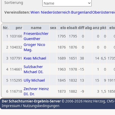
Sortierung
Vereinslisten:
Wien
Niederösterreich
Burgenland
Oberösterrei
Nr.
pnr
name
sex
elo
eloalt
diff
abg
anz
pkt
elo
Friesenbichler
1
103166
1795
1795
0
0
0
Guenther
Groger Nico
2
104032
1876
1876
0
0
0
Mag.
3
107791
Kvas Michael
1689
1651
38
14
6,5
173
Sulzbacher
4
114661
1963
1978
-15
1
0
Michael DI.
5
115295
Ully Michael
1845
1832
13
15
9
191
Zechner Heinz
6
116718
1873
1882
-9
3
1,5
185
DI. Dr.
Der Schachturnier-Ergebnis-Server
© 2006-2026 Heinz Herzog
, CMS
Impressum / Nutzungsbedingungen