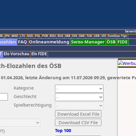
Servert
TA
JPN
MKD
LTU
NED
POL
POR
ROU
RUS
SRB
SVK
SWE
TUR
UKR
VIE
FontSize:11pt
ozahlen
FAQ
Onlineanmeldung
Swiss-Manager
ÖSB
FIDE
T
Elo Vorschau
Elo FIDE
ch-Elozahlen des ÖSB
 01.04.2026, letzte Änderung am 11.07.2026 09:29, gewertete P
Kategorie
Geschlecht
Spielberechtigung
Top 100
UT)