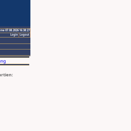
ime 07.08.2026 16:38:27
Login
Logout
artien: