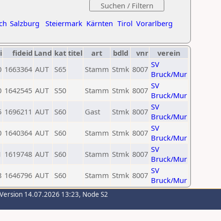
ch
Salzburg
Steiermark
Kärnten
Tirol
Vorarlberg
i
fideid
Land
kat
titel
art
bdld
vnr
verein
SV
0
1663364
AUT
S65
Stamm
Stmk
8007
Bruck/Mur
SV
0
1642545
AUT
S50
Stamm
Stmk
8007
Bruck/Mur
SV
5
1696211
AUT
S60
Gast
Stmk
8007
Bruck/Mur
SV
0
1640364
AUT
S60
Stamm
Stmk
8007
Bruck/Mur
SV
1
1619748
AUT
S60
Stamm
Stmk
8007
Bruck/Mur
SV
8
1646796
AUT
S60
Stamm
Stmk
8007
Bruck/Mur
-Version 14.07.2026 13:23, Node S2