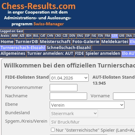
Logged on: Gast
Arabic
ARM
AZE
BIH
BUL
CAT
CHN
CRO
CZE
DEN
ENG
ESP
FAI
FIN
FRA
GER
GRE
INA
I
Home
TurnierDB
Meisterschaft
Foto-Galerie
Meldekartei
El
Turnierschach-Elozahl
Schnellschach-Elozahl
Allgemeines
Turnier anmelden: AUT
FIDE
Spieler anmelden
Elo AU
Willkommen bei den offiziellen Turnierscha
FIDE-Elolisten Stand
AUT-Elolisten Stand
13.945
Personennummer
Nachname
Vorname
Ebene
Bundesland
Spgem./Kreis/Verein
Nur "österreichische" Spieler (Land=A