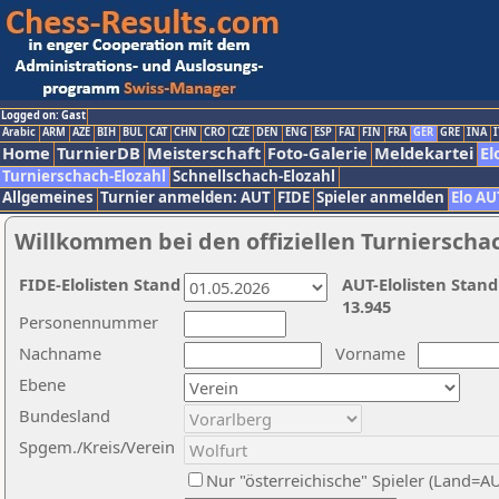
Logged on: Gast
Arabic
ARM
AZE
BIH
BUL
CAT
CHN
CRO
CZE
DEN
ENG
ESP
FAI
FIN
FRA
GER
GRE
INA
I
Home
TurnierDB
Meisterschaft
Foto-Galerie
Meldekartei
El
Turnierschach-Elozahl
Schnellschach-Elozahl
Allgemeines
Turnier anmelden: AUT
FIDE
Spieler anmelden
Elo AU
Willkommen bei den offiziellen Turnierscha
FIDE-Elolisten Stand
AUT-Elolisten Stand
13.945
Personennummer
Nachname
Vorname
Ebene
Bundesland
Spgem./Kreis/Verein
Nur "österreichische" Spieler (Land=A