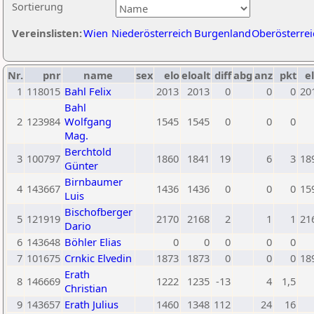
Sortierung
Vereinslisten:
Wien
Niederösterreich
Burgenland
Oberösterrei
Nr.
pnr
name
sex
elo
eloalt
diff
abg
anz
pkt
el
1
118015
Bahl Felix
2013
2013
0
0
0
20
Bahl
2
123984
Wolfgang
1545
1545
0
0
0
Mag.
Berchtold
3
100797
1860
1841
19
6
3
18
Günter
Birnbaumer
4
143667
1436
1436
0
0
0
15
Luis
Bischofberger
5
121919
2170
2168
2
1
1
21
Dario
6
143648
Böhler Elias
0
0
0
0
0
7
101675
Crnkic Elvedin
1873
1873
0
0
0
18
Erath
8
146669
1222
1235
-13
4
1,5
Christian
9
143657
Erath Julius
1460
1348
112
24
16