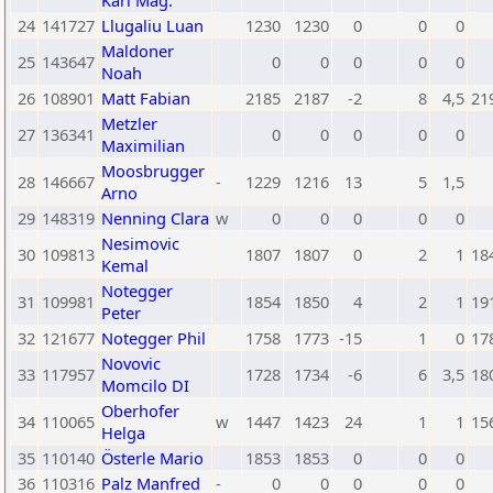
Karl Mag.
24
141727
Llugaliu Luan
1230
1230
0
0
0
Maldoner
25
143647
0
0
0
0
0
Noah
26
108901
Matt Fabian
2185
2187
-2
8
4,5
21
Metzler
27
136341
0
0
0
0
0
Maximilian
Moosbrugger
28
146667
-
1229
1216
13
5
1,5
Arno
29
148319
Nenning Clara
w
0
0
0
0
0
Nesimovic
30
109813
1807
1807
0
2
1
18
Kemal
Notegger
31
109981
1854
1850
4
2
1
19
Peter
32
121677
Notegger Phil
1758
1773
-15
1
0
17
Novovic
33
117957
1728
1734
-6
6
3,5
18
Momcilo DI
Oberhofer
34
110065
w
1447
1423
24
1
1
15
Helga
35
110140
Österle Mario
1853
1853
0
0
0
36
110316
Palz Manfred
-
0
0
0
0
0