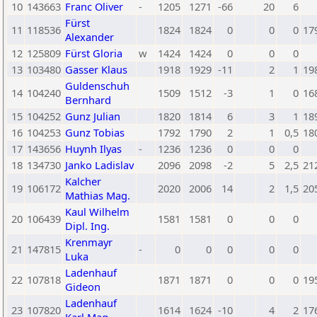
10
143663
Franc Oliver
-
1205
1271
-66
20
6
Fürst
11
118536
1824
1824
0
0
0
17
Alexander
12
125809
Fürst Gloria
w
1424
1424
0
0
0
13
103480
Gasser Klaus
1918
1929
-11
2
1
19
Guldenschuh
14
104240
1509
1512
-3
1
0
16
Bernhard
15
104252
Gunz Julian
1820
1814
6
3
1
18
16
104253
Gunz Tobias
1792
1790
2
1
0,5
18
17
143656
Huynh Ilyas
-
1236
1236
0
0
0
18
134730
Janko Ladislav
2096
2098
-2
5
2,5
21
Kalcher
19
106172
2020
2006
14
2
1,5
20
Mathias Mag.
Kaul Wilhelm
20
106439
1581
1581
0
0
0
Dipl. Ing.
Krenmayr
21
147815
-
0
0
0
0
0
Luka
Ladenhauf
22
107818
1871
1871
0
0
0
19
Gideon
Ladenhauf
23
107820
1614
1624
-10
4
2
17