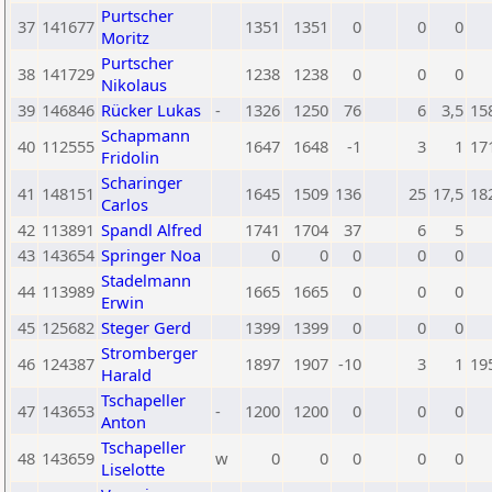
Purtscher
37
141677
1351
1351
0
0
0
Moritz
Purtscher
38
141729
1238
1238
0
0
0
Nikolaus
39
146846
Rücker Lukas
-
1326
1250
76
6
3,5
15
Schapmann
40
112555
1647
1648
-1
3
1
17
Fridolin
Scharinger
41
148151
1645
1509
136
25
17,5
18
Carlos
42
113891
Spandl Alfred
1741
1704
37
6
5
43
143654
Springer Noa
0
0
0
0
0
Stadelmann
44
113989
1665
1665
0
0
0
Erwin
45
125682
Steger Gerd
1399
1399
0
0
0
Stromberger
46
124387
1897
1907
-10
3
1
19
Harald
Tschapeller
47
143653
-
1200
1200
0
0
0
Anton
Tschapeller
48
143659
w
0
0
0
0
0
Liselotte