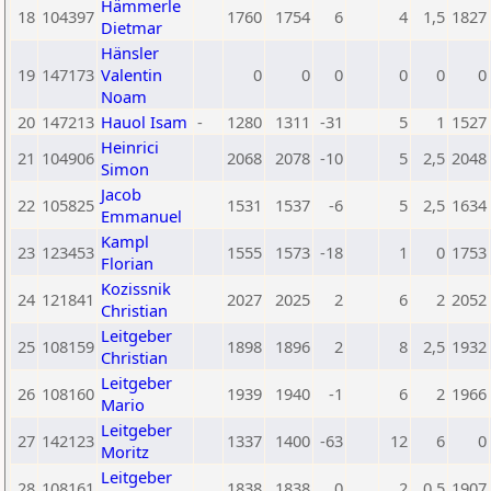
Hämmerle
18
104397
1760
1754
6
4
1,5
1827
Dietmar
Hänsler
19
147173
Valentin
0
0
0
0
0
0
Noam
20
147213
Hauol Isam
-
1280
1311
-31
5
1
1527
Heinrici
21
104906
2068
2078
-10
5
2,5
2048
Simon
Jacob
22
105825
1531
1537
-6
5
2,5
1634
Emmanuel
Kampl
23
123453
1555
1573
-18
1
0
1753
Florian
Kozissnik
24
121841
2027
2025
2
6
2
2052
Christian
Leitgeber
25
108159
1898
1896
2
8
2,5
1932
Christian
Leitgeber
26
108160
1939
1940
-1
6
2
1966
Mario
Leitgeber
27
142123
1337
1400
-63
12
6
0
Moritz
Leitgeber
28
108161
1838
1838
0
2
0,5
1907