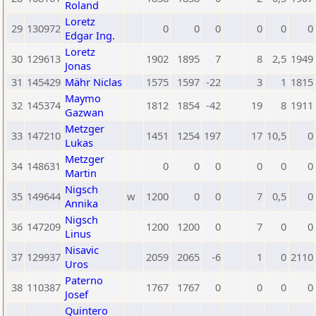
Roland
Loretz
29
130972
0
0
0
0
0
0
Edgar Ing.
Loretz
30
129613
1902
1895
7
8
2,5
1949
Jonas
31
145429
Mähr Niclas
1575
1597
-22
3
1
1815
Maymo
32
145374
1812
1854
-42
19
8
1911
Gazwan
Metzger
33
147210
1451
1254
197
17
10,5
0
Lukas
Metzger
34
148631
0
0
0
0
0
0
Martin
Nigsch
35
149644
w
1200
0
0
7
0,5
0
Annika
Nigsch
36
147209
1200
1200
0
7
0
0
Linus
Nisavic
37
129937
2059
2065
-6
1
0
2110
Uros
Paterno
38
110387
1767
1767
0
0
0
0
Josef
Quintero