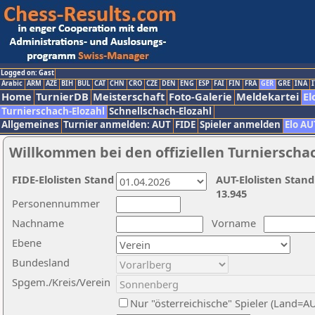
Logged on: Gast
Arabic
ARM
AZE
BIH
BUL
CAT
CHN
CRO
CZE
DEN
ENG
ESP
FAI
FIN
FRA
GER
GRE
INA
I
Home
TurnierDB
Meisterschaft
Foto-Galerie
Meldekartei
El
Turnierschach-Elozahl
Schnellschach-Elozahl
Allgemeines
Turnier anmelden: AUT
FIDE
Spieler anmelden
Elo AU
Willkommen bei den offiziellen Turnierscha
FIDE-Elolisten Stand
AUT-Elolisten Stand
13.945
Personennummer
Nachname
Vorname
Ebene
Bundesland
Spgem./Kreis/Verein
Nur "österreichische" Spieler (Land=A