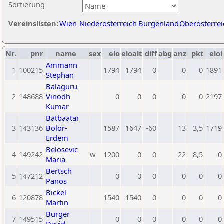
Sortierung
Vereinslisten:
Wien
Niederösterreich
Burgenland
Oberösterrei
Nr.
pnr
name
sex
elo
eloalt
diff
abg
anz
pkt
eloi
Ammann
1
100215
1794
1794
0
0
0
1891
Stephan
Balaguru
2
148688
Vinodh
0
0
0
0
0
2197
Kumar
Batbaatar
3
143136
Bolor-
1587
1647
-60
13
3,5
1719
Erdem
Belosevic
4
149242
w
1200
0
0
22
8,5
0
Maria
Bertsch
5
147212
0
0
0
0
0
0
Panos
Bickel
6
120878
1540
1540
0
0
0
0
Martin
Burger
7
149515
0
0
0
0
0
0