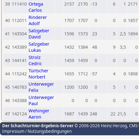
39
111410
Ortega
2157
2170
-13
6
1
2171
Carlos
Rinderer
40
112011
1707
1707
0
0
0
1857
Adolf
Salzgeber
41
143504
1596
1573
23
5
2,5
1894
David
Salzgeber
42
143389
1432
1384
48
9
3,5
0
Lukas
Strolz
43
144141
1459
1459
0
0
0
0
Cedric
Türtscher
44
115242
1655
1712
-57
4
0
1808
Norbert
Unterweger
45
140783
1200
1200
0
5
1
0
Felix
Unterweger
46
143388
0
0
0
0
0
0
Paul
Wehinger
47
142124
1687
1439
248
22
21,5
0
Aaron
Der Schachturnier-Ergebnis-Server
© 2006-2026 Heinz Herzog
, CMS
Impressum / Nutzungsbedingungen