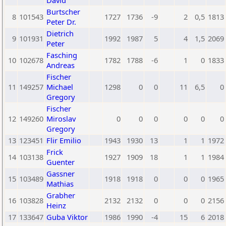
David
Burtscher
8
101543
1727
1736
-9
2
0,5
1813
Peter Dr.
Dietrich
9
101931
1992
1987
5
4
1,5
2069
Peter
Fasching
10
102678
1782
1788
-6
1
0
1833
Andreas
Fischer
11
149257
Michael
1298
0
0
11
6,5
0
Gregory
Fischer
12
149260
Miroslav
0
0
0
0
0
0
Gregory
13
123451
Flir Emilio
1943
1930
13
1
1
1972
Frick
14
103138
1927
1909
18
1
1
1984
Guenter
Gassner
15
103489
1918
1918
0
0
0
1965
Mathias
Grabher
16
103828
2132
2132
0
0
0
2156
Heinz
17
133647
Guba Viktor
1986
1990
-4
15
6
2018