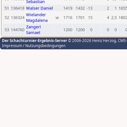
Sebastian
51
136418
Walser Daniel
1419
1432
-13
2
1
165
Wielander
52
136324
w
1716
1701
15
4
2,5
180
Magdalena
Zangerl
53
144760
1200
1200
0
0
0
Samael
Der Schachturnier-Ergebnis-Server
© 2006-2026 Heinz Herzog
, CMS
Impressum / Nutzungsbedingungen