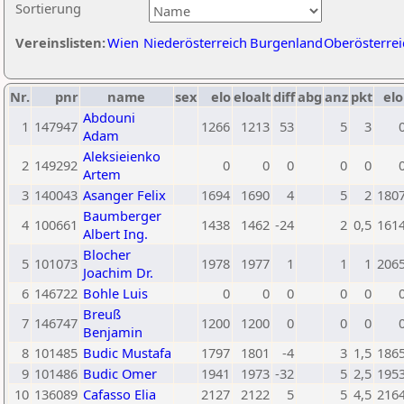
Sortierung
Vereinslisten:
Wien
Niederösterreich
Burgenland
Oberösterrei
Nr.
pnr
name
sex
elo
eloalt
diff
abg
anz
pkt
elo
Abdouni
1
147947
1266
1213
53
5
3
Adam
Aleksieienko
2
149292
0
0
0
0
0
Artem
3
140043
Asanger Felix
1694
1690
4
5
2
180
Baumberger
4
100661
1438
1462
-24
2
0,5
161
Albert Ing.
Blocher
5
101073
1978
1977
1
1
1
206
Joachim Dr.
6
146722
Bohle Luis
0
0
0
0
0
Breuß
7
146747
1200
1200
0
0
0
Benjamin
8
101485
Budic Mustafa
1797
1801
-4
3
1,5
186
9
101486
Budic Omer
1941
1973
-32
5
2,5
195
10
136089
Cafasso Elia
2127
2122
5
5
4,5
216