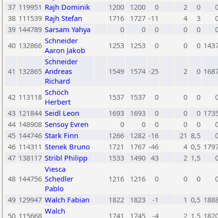
37
119951
Rajh Dominik
1200
1200
0
2
0
38
111539
Rajh Stefan
1716
1727
-11
4
3
39
144789
Sarsam Yahya
0
0
0
0
0
Schneider
40
132866
1253
1253
0
0
0
143
Aaron Jakob
Schneider
41
132865
Andreas
1549
1574
-25
2
0
168
Richard
Schöch
42
113118
1537
1537
0
0
0
Herbert
43
121844
Seidl Leon
1693
1693
0
0
0
173
44
148908
Sensoy Evren
0
0
0
0
0
45
144746
Stark Finn
1266
1282
-16
21
8,5
46
114311
Stenek Bruno
1721
1767
-46
4
0,5
179
47
138117
Stribl Philipp
1533
1490
43
2
1,5
Viesca
48
144756
Schedler
1216
1216
0
0
0
Pablo
49
129947
Walch Fabian
1822
1823
-1
1
0,5
188
Walch
50
115668
1741
1745
-4
2
1,5
182