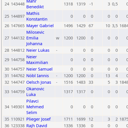
Mähr
24
143448
1318
1319
-1
3
0,5
Benedikt
Mathis
25
144897
0
0
0
0
0
Konstantin
26
147665
Mayer Gabriel
1496
1429
67
10
3,5
168
Milosevic
27
144132
Emilia
w
1200
1200
0
0
0
Johanna
28
144812
Neier Lukas
-
0
0
0
0
0
Neier
29
144758
0
0
0
0
0
Maximilian
30
144757
Neier Samuel
0
0
0
0
0
31
144762
Nöbl Iannis
-
1200
1200
0
13
4
32
144747
Oelsch Jonas
-
1516
1483
33
5
3
184
Okanovic
33
144759
1317
1317
0
0
0
Luka
Pilavci
34
149301
Mehmed
0
0
0
0
0
Selim
35
110921
Plieger Josef
1711
1699
12
3
2
187
36
123338
Rajh David
1336
1336
0
0
0