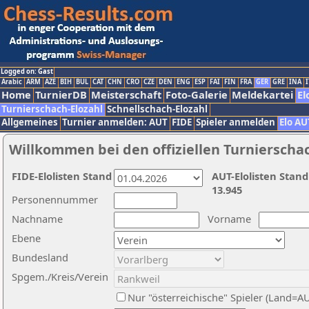
Logged on: Gast
Arabic
ARM
AZE
BIH
BUL
CAT
CHN
CRO
CZE
DEN
ENG
ESP
FAI
FIN
FRA
GER
GRE
INA
I
Home
TurnierDB
Meisterschaft
Foto-Galerie
Meldekartei
El
Turnierschach-Elozahl
Schnellschach-Elozahl
Allgemeines
Turnier anmelden: AUT
FIDE
Spieler anmelden
Elo AU
Willkommen bei den offiziellen Turnierscha
FIDE-Elolisten Stand
AUT-Elolisten Stand
13.945
Personennummer
Nachname
Vorname
Ebene
Bundesland
Spgem./Kreis/Verein
Nur "österreichische" Spieler (Land=A