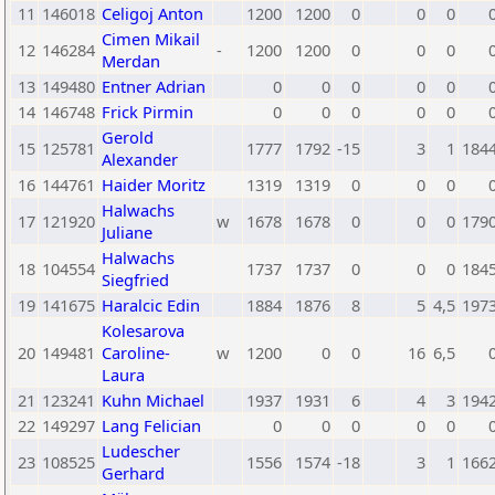
11
146018
Celigoj Anton
1200
1200
0
0
0
Cimen Mikail
12
146284
-
1200
1200
0
0
0
Merdan
13
149480
Entner Adrian
0
0
0
0
0
14
146748
Frick Pirmin
0
0
0
0
0
Gerold
15
125781
1777
1792
-15
3
1
184
Alexander
16
144761
Haider Moritz
1319
1319
0
0
0
Halwachs
17
121920
w
1678
1678
0
0
0
179
Juliane
Halwachs
18
104554
1737
1737
0
0
0
184
Siegfried
19
141675
Haralcic Edin
1884
1876
8
5
4,5
197
Kolesarova
20
149481
Caroline-
w
1200
0
0
16
6,5
Laura
21
123241
Kuhn Michael
1937
1931
6
4
3
194
22
149297
Lang Felician
0
0
0
0
0
Ludescher
23
108525
1556
1574
-18
3
1
166
Gerhard