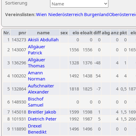
Sortierung
Vereinslisten:
Wien
Niederösterreich
Burgenland
Oberösterrei
Nr.
pnr
name
sex
elo
eloalt
diff
abg
anz
pkt
el
1
143273
Akisli Abdullah
0
0
0
0
0
Allgäuer
2
143007
1556
1556
0
0
0
165
Patrick
Allgäuer
3
136296
1328
1376
-48
4
1
Thomas
Amann
4
100202
1492
1438
54
4
4
Norman
Aufschnaiter
5
132864
1818
1825
-7
4
0,5
187
Alexander
Bischof
6
148930
0
0
0
0
0
Samuel
7
145018
Breitler Jakob
1599
1598
1
4
1,5
169
8
101931
Dietrich Peter
1992
1987
5
4
1,5
206
Drexel
9
118890
1496
1496
0
0
0
Benedikt