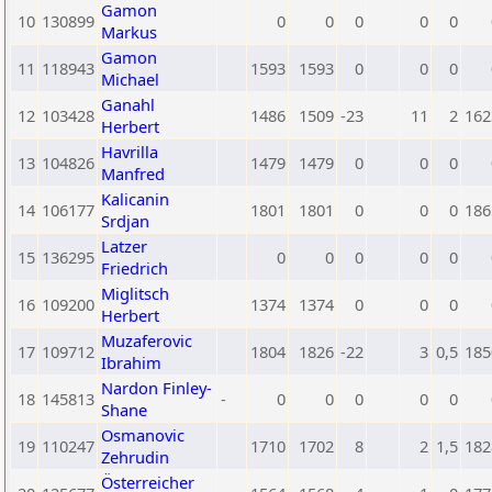
Gamon
10
130899
0
0
0
0
0
Markus
Gamon
11
118943
1593
1593
0
0
0
Michael
Ganahl
12
103428
1486
1509
-23
11
2
162
Herbert
Havrilla
13
104826
1479
1479
0
0
0
Manfred
Kalicanin
14
106177
1801
1801
0
0
0
186
Srdjan
Latzer
15
136295
0
0
0
0
0
Friedrich
Miglitsch
16
109200
1374
1374
0
0
0
Herbert
Muzaferovic
17
109712
1804
1826
-22
3
0,5
185
Ibrahim
Nardon Finley-
18
145813
-
0
0
0
0
0
Shane
Osmanovic
19
110247
1710
1702
8
2
1,5
182
Zehrudin
Österreicher