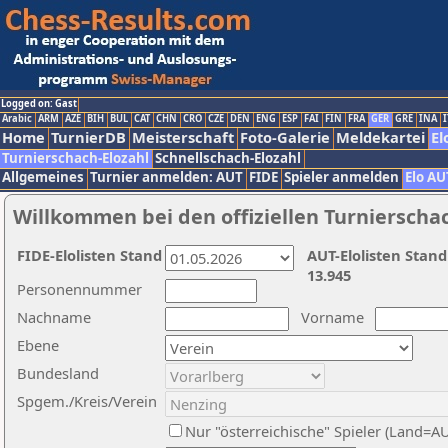
Logged on: Gast
Arabic
ARM
AZE
BIH
BUL
CAT
CHN
CRO
CZE
DEN
ENG
ESP
FAI
FIN
FRA
GER
GRE
INA
I
Home
TurnierDB
Meisterschaft
Foto-Galerie
Meldekartei
El
Turnierschach-Elozahl
Schnellschach-Elozahl
Allgemeines
Turnier anmelden: AUT
FIDE
Spieler anmelden
Elo AU
Willkommen bei den offiziellen Turnierscha
FIDE-Elolisten Stand
AUT-Elolisten Stand
13.945
Personennummer
Nachname
Vorname
Ebene
Bundesland
Spgem./Kreis/Verein
Nur "österreichische" Spieler (Land=A