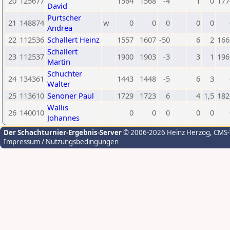
20
125677
1564
1568
-4
1
0
177
David
Purtscher
21
148874
w
0
0
0
0
0
Andrea
22
112536
Schallert Heinz
1557
1607
-50
6
2
166
Schallert
23
112537
1900
1903
-3
3
1
196
Martin
Schuchter
24
134361
1443
1448
-5
6
3
Walter
25
113610
Senoner Paul
1729
1723
6
4
1,5
182
Wallis
26
140010
0
0
0
0
0
Johannes
Der Schachturnier-Ergebnis-Server
© 2006-2026 Heinz Herzog
, CMS
Impressum / Nutzungsbedingungen