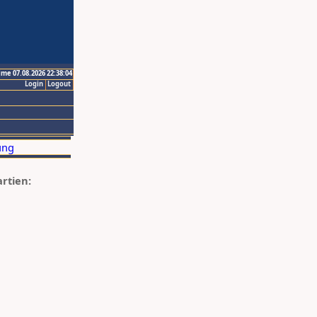
ime 07.08.2026 22:38:04
Login
Logout
artien: