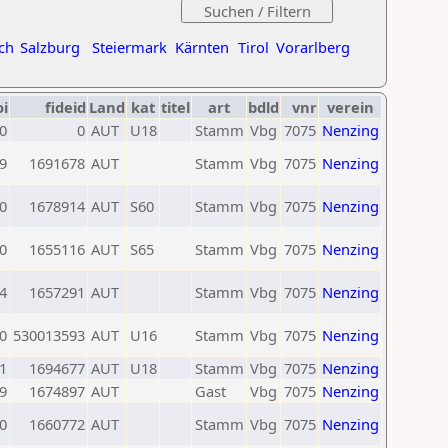
ch
Salzburg
Steiermark
Kärnten
Tirol
Vorarlberg
oi
fideid
Land
kat
titel
art
bdld
vnr
verein
0
0
AUT
U18
Stamm
Vbg
7075
Nenzing
9
1691678
AUT
Stamm
Vbg
7075
Nenzing
0
1678914
AUT
S60
Stamm
Vbg
7075
Nenzing
0
1655116
AUT
S65
Stamm
Vbg
7075
Nenzing
4
1657291
AUT
Stamm
Vbg
7075
Nenzing
0
530013593
AUT
U16
Stamm
Vbg
7075
Nenzing
1
1694677
AUT
U18
Stamm
Vbg
7075
Nenzing
9
1674897
AUT
Gast
Vbg
7075
Nenzing
0
1660772
AUT
Stamm
Vbg
7075
Nenzing