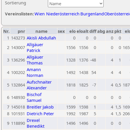
Sortierung
Vereinslisten:
Wien
Niederösterreich
Burgenland
Oberösterrei
Nr.
pnr
name
sex
elo
eloalt
diff
abg
anz
pkt
el
1
143273
Akisli Abdullah
0
0
0
0
0
Allgäuer
2
143007
1556
1556
0
0
0
165
Patrick
Allgäuer
3
136296
1328
1376
-48
4
1
Thomas
Amann
4
100202
1492
1438
54
4
4
Norman
Aufschnaiter
5
132864
1818
1825
-7
4
0,5
187
Alexander
Bischof
6
148930
0
0
0
0
0
Samuel
7
145018
Breitler Jakob
1599
1598
1
4
1,5
169
8
101931
Dietrich Peter
1992
1987
5
4
1,5
206
Drexel
9
118890
1496
1496
0
0
0
Benedikt