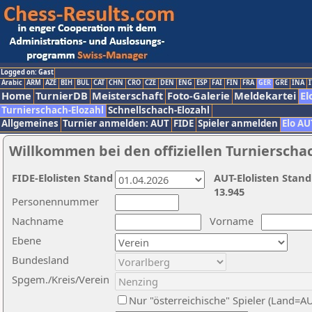
Logged on: Gast
Arabic
ARM
AZE
BIH
BUL
CAT
CHN
CRO
CZE
DEN
ENG
ESP
FAI
FIN
FRA
GER
GRE
INA
I
Home
TurnierDB
Meisterschaft
Foto-Galerie
Meldekartei
El
Turnierschach-Elozahl
Schnellschach-Elozahl
Allgemeines
Turnier anmelden: AUT
FIDE
Spieler anmelden
Elo AU
Willkommen bei den offiziellen Turnierscha
FIDE-Elolisten Stand
AUT-Elolisten Stand
13.945
Personennummer
Nachname
Vorname
Ebene
Bundesland
Spgem./Kreis/Verein
Nur "österreichische" Spieler (Land=A