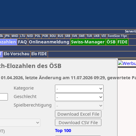
Servert
TA
JPN
MKD
LTU
NED
POL
POR
ROU
RUS
SRB
SVK
SWE
TUR
UKR
VIE
FontSize:11pt
ozahlen
FAQ
Onlineanmeldung
Swiss-Manager
ÖSB
FIDE
T
Elo Vorschau
Elo FIDE
ch-Elozahlen des ÖSB
 01.04.2026, letzte Änderung am 11.07.2026 09:29, gewertete P
Kategorie
Geschlecht
Spielberechtigung
Top 100
UT)