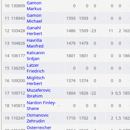
Gamon
10
130899
0
0
0
0
0
Markus
Gamon
11
118943
1593
1593
0
0
0
Michael
Ganahl
12
103428
1486
1509
-23
11
2
162
Herbert
Havrilla
13
104826
1479
1479
0
0
0
Manfred
Kalicanin
14
106177
1801
1801
0
0
0
186
Srdjan
Latzer
15
136295
0
0
0
0
0
Friedrich
Miglitsch
16
109200
1374
1374
0
0
0
Herbert
Muzaferovic
17
109712
1804
1826
-22
3
0,5
185
Ibrahim
Nardon Finley-
18
145813
-
0
0
0
0
0
Shane
Osmanovic
19
110247
1710
1702
8
2
1,5
182
Zehrudin
Österreicher