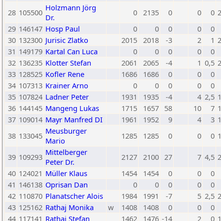
Holzmann Jörg
28
105500
0
2135
0
0
0
Dr.
29
146147
Hosp Paul
0
0
0
0
0
30
132300
Jurisic Zlatko
2015
2018
-3
2
1
31
149179
Kartal Can Luca
0
0
0
0
0
32
136235
Klotter Stefan
2061
2065
-4
1
0,5
33
128525
Kofler Rene
1686
1686
0
0
0
34
107313
Krainer Arno
0
0
0
0
0
35
107824
Ladner Peter
1931
1935
-4
4
2,5
36
144145
Mangeng Lukas
1715
1657
58
10
7
37
109014
Mayr Manfred DI
1961
1952
9
4
3
Meusburger
38
133045
1285
1285
0
0
0
Mario
Mittelberger
39
109293
2127
2100
27
7
4,5
Peter Dr.
40
124021
Müller Klaus
1454
1454
0
0
0
41
146138
Oprisan Dan
0
0
0
0
0
42
110870
Planatscher Alois
1984
1991
-7
5
2,5
43
125162
Rathaj Monika
w
1408
1408
0
0
0
44
117141
Rathaj Stefan
1462
1476
-14
2
0