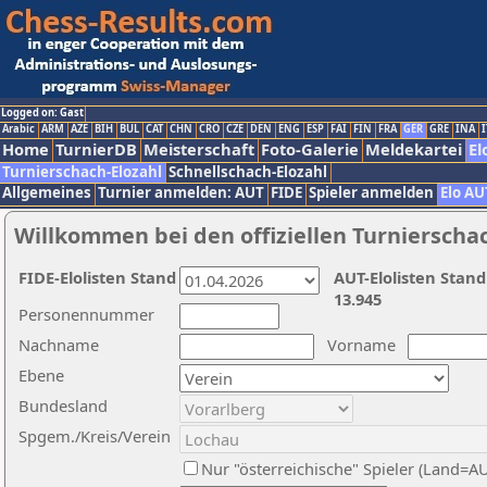
Logged on: Gast
Arabic
ARM
AZE
BIH
BUL
CAT
CHN
CRO
CZE
DEN
ENG
ESP
FAI
FIN
FRA
GER
GRE
INA
I
Home
TurnierDB
Meisterschaft
Foto-Galerie
Meldekartei
El
Turnierschach-Elozahl
Schnellschach-Elozahl
Allgemeines
Turnier anmelden: AUT
FIDE
Spieler anmelden
Elo AU
Willkommen bei den offiziellen Turnierscha
FIDE-Elolisten Stand
AUT-Elolisten Stand
13.945
Personennummer
Nachname
Vorname
Ebene
Bundesland
Spgem./Kreis/Verein
Nur "österreichische" Spieler (Land=A