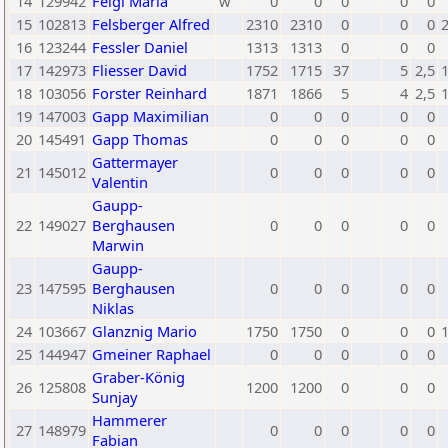
14
129942
Feigl Maria
w
0
0
0
0
0
15
102813
Felsberger Alfred
2310
2310
0
0
0
16
123244
Fessler Daniel
1313
1313
0
0
0
17
142973
Fliesser David
1752
1715
37
5
2,5
18
103056
Forster Reinhard
1871
1866
5
4
2,5
19
147003
Gapp Maximilian
0
0
0
0
0
20
145491
Gapp Thomas
0
0
0
0
0
Gattermayer
21
145012
0
0
0
0
0
Valentin
Gaupp-
22
149027
Berghausen
0
0
0
0
0
Marwin
Gaupp-
23
147595
Berghausen
0
0
0
0
0
Niklas
24
103667
Glanznig Mario
1750
1750
0
0
0
25
144947
Gmeiner Raphael
0
0
0
0
0
Graber-König
26
125808
1200
1200
0
0
0
Sunjay
Hammerer
27
148979
0
0
0
0
0
Fabian