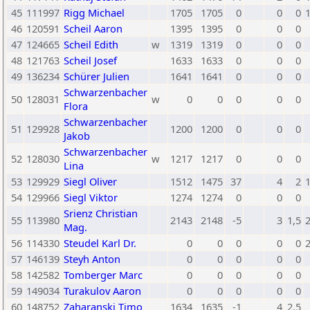
45
111997
Rigg Michael
1705
1705
0
0
0
46
120591
Scheil Aaron
1395
1395
0
0
0
47
124665
Scheil Edith
w
1319
1319
0
0
0
48
121763
Scheil Josef
1633
1633
0
0
0
49
136234
Schürer Julien
1641
1641
0
0
0
Schwarzenbacher
50
128031
w
0
0
0
0
0
Flora
Schwarzenbacher
51
129928
1200
1200
0
0
0
Jakob
Schwarzenbacher
52
128030
w
1217
1217
0
0
0
Lina
53
129929
Siegl Oliver
1512
1475
37
4
2
54
129966
Siegl Viktor
1274
1274
0
0
0
Srienz Christian
55
113980
2143
2148
-5
3
1,5
Mag.
56
114330
Steudel Karl Dr.
0
0
0
0
0
57
146139
Steyh Anton
0
0
0
0
0
58
142582
Tomberger Marc
0
0
0
0
0
59
149034
Turakulov Aaron
0
0
0
0
0
60
148752
Zaharanski Timo
1634
1635
-1
4
2,5