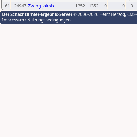
61
124947
Zwing Jakob
1352
1352
0
0
0
Der Schachturnier-Ergebnis-Server
© 2006-2026 Heinz Herzog
, CMS
Impressum / Nutzungsbedingungen