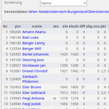
Sortierung
Vereinslisten:
Wien
Niederösterreich
Burgenland
Oberösterrei
Nr.
pnr
name
sex
elo
eloalt
diff
abg
anz
pkt
1
100200
Amann Keanu
0
0
0
0
0
2
146148
Bals Luka
0
0
0
0
0
3
146140
Berger Lenny
0
0
0
0
0
4
123334
Berger Will
0
0
0
0
0
5
120492
Bertel Johannes
1420
1420
0
0
0
6
145106
Deuring Joos
0
0
0
0
0
7
129927
Dirnbauer Jan
1200
1200
0
0
0
8
102087
Drexel Christof
1927
1942
-15
5
2,5
Eienbach
9
120495
0
0
0
0
0
Philemon
10
102403
Eiler Bruno
1843
1806
37
5
4
11
102404
Eiler Gebhard
1913
1921
-8
5
2,5
12
129945
Feigl Antonia
w
1218
1218
0
0
0
13
124946
Feigl Jodok
1450
1450
0
0
0