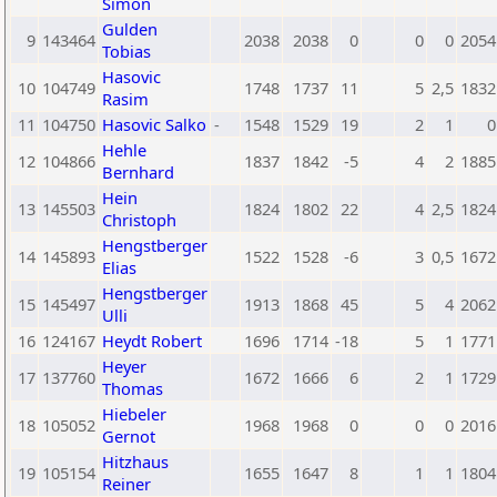
Simon
Gulden
9
143464
2038
2038
0
0
0
2054
Tobias
Hasovic
10
104749
1748
1737
11
5
2,5
1832
Rasim
11
104750
Hasovic Salko
-
1548
1529
19
2
1
0
Hehle
12
104866
1837
1842
-5
4
2
1885
Bernhard
Hein
13
145503
1824
1802
22
4
2,5
1824
Christoph
Hengstberger
14
145893
1522
1528
-6
3
0,5
1672
Elias
Hengstberger
15
145497
1913
1868
45
5
4
2062
Ulli
16
124167
Heydt Robert
1696
1714
-18
5
1
1771
Heyer
17
137760
1672
1666
6
2
1
1729
Thomas
Hiebeler
18
105052
1968
1968
0
0
0
2016
Gernot
Hitzhaus
19
105154
1655
1647
8
1
1
1804
Reiner