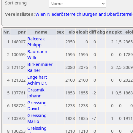
Sortierung
Vereinslisten:
Wien
Niederösterreich
Burgenland
Oberösterrei
Nr.
pnr
name
sex
elo
eloalt
diff
abg
anz
pkt
eloi
Balcerak
1
148907
2350
0
0
2
1,5
2365
Philipp
Baumann
2
100659
1595
1595
0
0
0
1789
Willi
Birkenmaier
3
121104
2080
2076
4
3
2,5
2069
Rainer
Engelhart
4
121322
2100
2100
0
0
0
2022
Achim Dr.
Grasmik
5
137761
1853
1855
-2
1
0,5
1868
Johann
Greissing
6
138724
1233
1233
0
0
0
0
David
Greissing
7
103973
1828
1835
-7
1
0
1911
Mario
Greissing
8
130253
1210
1210
0
0
0
0