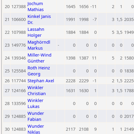
Jochum
20
127388
1645
1656
-11
2
1
0
Mathias
Kinkel Janis
21
106600
1991
1998
-7
3
1,5
2035
Dr.
Lassahn
22
107988
1884
1884
0
5
3,5
1949
Holger
Maghörndl
23
149776
-
0
0
0
0
0
0
Markus
Miller-Wind
24
139346
1398
1387
11
5
2
1580
Günther
Roth Heinz
25
125584
0
0
0
0
0
1838
Georg
26
117744
Stephan Axel
2228
2229
-1
2
1,5
2225
Winkler
27
124166
1631
1630
1
3
1,5
1788
Christian
Winkler
28
133596
0
0
0
0
0
0
Lukas
Wunder
29
124885
0
0
0
0
0
2017
Fabian
Wunder
30
124883
2117
2108
9
1
1
2149
Niklas