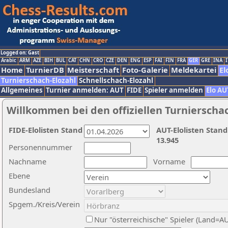
Logged on: Gast
Arabic
ARM
AZE
BIH
BUL
CAT
CHN
CRO
CZE
DEN
ENG
ESP
FAI
FIN
FRA
GER
GRE
INA
I
Home
TurnierDB
Meisterschaft
Foto-Galerie
Meldekartei
El
Turnierschach-Elozahl
Schnellschach-Elozahl
Allgemeines
Turnier anmelden: AUT
FIDE
Spieler anmelden
Elo AU
Willkommen bei den offiziellen Turnierscha
FIDE-Elolisten Stand
AUT-Elolisten Stand
13.945
Personennummer
Nachname
Vorname
Ebene
Bundesland
Spgem./Kreis/Verein
Nur "österreichische" Spieler (Land=A