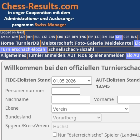
Logged on: Gast
Arabic
ARM
AZE
BIH
BUL
CAT
CHN
CRO
CZE
DEN
ENG
ESP
FAI
FIN
FRA
GER
GRE
INA
I
Home
TurnierDB
Meisterschaft
Foto-Galerie
Meldekartei
El
Turnierschach-Elozahl
Schnellschach-Elozahl
Allgemeines
Turnier anmelden: AUT
FIDE
Spieler anmelden
Elo AU
Willkommen bei den offiziellen Turnierscha
FIDE-Elolisten Stand
AUT-Elolisten Stand
13.945
Personennummer
Nachname
Vorname
Ebene
Bundesland
Spgem./Kreis/Verein
Nur "österreichische" Spieler (Land=A