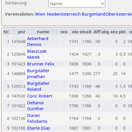
Sortierung
Vereinslisten:
Wien
Niederösterreich
Burgenland
Oberösterrei
Nr.
pnr
name
sex
elo
eloalt
diff
abg
anz
pkt
e
Aeberhard
1
145648
1741
1780
-39
5
2
18
Dennis
Blaszczak
2
125649
1424
1427
-3
3
0,5
16
Marek
3
101423
Brunner Felix
-
1836
1836
0
0
0
Burgstaller
4
146869
1477
1200
277
25
14
Jonathan
Burgstaller
5
129513
1743
1789
-46
5
1,5
18
Roland
6
147630
Coric Robert
1308
1266
42
10
4,5
Dellanoi
7
101822
1786
1786
0
0
0
18
Günther
Duran
8
102136
1764
1764
0
0
0
Felixberto
9
102188
Eberle Elias
1681
1681
0
0
0