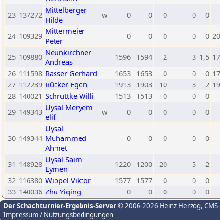
Mittelberger
23
137272
w
0
0
0
0
0
Hilde
Mittermeier
24
109329
0
0
0
0
0
20
Peter
Neunkirchner
25
109880
1596
1594
2
3
1,5
17
Andreas
26
111598
Rasser Gerhard
1653
1653
0
0
0
17
27
112239
Rücker Egon
1913
1903
10
3
2
19
28
140021
Schruttke Willi
1513
1513
0
0
0
Uysal Meryem
29
149343
w
0
0
0
0
0
elif
Uysal
30
149344
Muhammed
0
0
0
0
0
Ahmet
Uysal Saim
31
148928
1220
1200
20
5
2
Eymen
32
116380
Wippel Viktor
1577
1577
0
0
0
33
140036
Zhu Yiqing
0
0
0
0
0
Der Schachturnier-Ergebnis-Server
© 2006-2026 Heinz Herzog
, CMS
Impressum / Nutzungsbedingungen