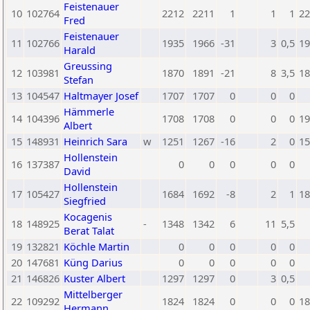
Feistenauer
10
102764
2212
2211
1
1
1
22
Fred
Feistenauer
11
102766
1935
1966
-31
3
0,5
19
Harald
Greussing
12
103981
1870
1891
-21
8
3,5
18
Stefan
13
104547
Haltmayer Josef
1707
1707
0
0
0
Hämmerle
14
104396
1708
1708
0
0
0
19
Albert
15
148931
Heinrich Sara
w
1251
1267
-16
2
0
15
Hollenstein
16
137387
0
0
0
0
0
David
Hollenstein
17
105427
1684
1692
-8
2
1
18
Siegfried
Kocagenis
18
148925
-
1348
1342
6
11
5,5
Berat Talat
19
132821
Köchle Martin
0
0
0
0
0
20
147681
Küng Darius
0
0
0
0
0
21
146826
Kuster Albert
1297
1297
0
3
0,5
Mittelberger
22
109292
1824
1824
0
0
0
18
Hermann