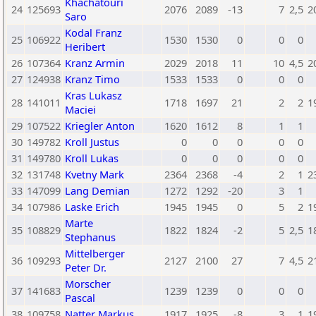
Khachatouri
24
125693
2076
2089
-13
7
2,5
2
Saro
Kodal Franz
25
106922
1530
1530
0
0
0
Heribert
26
107364
Kranz Armin
2029
2018
11
10
4,5
2
27
124938
Kranz Timo
1533
1533
0
0
0
Kras Lukasz
28
141011
1718
1697
21
2
2
1
Maciei
29
107522
Kriegler Anton
1620
1612
8
1
1
30
149782
Kroll Justus
0
0
0
0
0
31
149780
Kroll Lukas
0
0
0
0
0
32
131748
Kvetny Mark
2364
2368
-4
2
1
2
33
147099
Lang Demian
1272
1292
-20
3
1
34
107986
Laske Erich
1945
1945
0
5
2
1
Marte
35
108829
1822
1824
-2
5
2,5
1
Stephanus
Mittelberger
36
109293
2127
2100
27
7
4,5
2
Peter Dr.
Morscher
37
141683
1239
1239
0
0
0
Pascal
38
109758
Natter Markus
1917
1925
-8
3
1
1