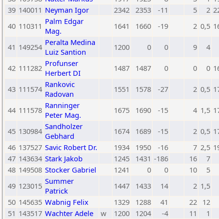
39
140011
Neyman Igor
2342
2353
-11
5
2
2
Palm Edgar
40
110311
1641
1660
-19
2
0,5
1
Mag.
Peralta Medina
41
149254
1200
0
0
9
4
Luiz Santion
Profunser
42
111282
1487
1487
0
0
0
1
Herbert DI
Rankovic
43
111574
1551
1578
-27
2
0,5
1
Radovan
Ranninger
44
111578
1675
1690
-15
4
1,5
1
Peter Mag.
Sandholzer
45
130984
1674
1689
-15
2
0,5
1
Gebhard
46
137527
Savic Robert Dr.
1934
1950
-16
7
2,5
1
47
143634
Stark Jakob
1245
1431
-186
16
7
48
149508
Stocker Gabriel
1241
0
0
10
5
Summer
49
123015
1447
1433
14
2
1,5
Patrick
50
145635
Wabnig Felix
1329
1288
41
22
12
51
143517
Wachter Adele
w
1200
1204
-4
11
1