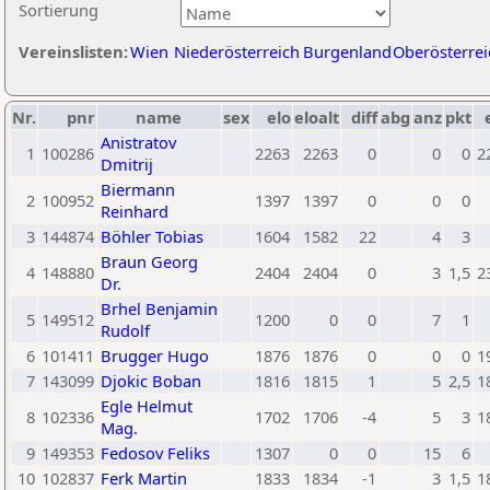
Sortierung
Vereinslisten:
Wien
Niederösterreich
Burgenland
Oberösterrei
Nr.
pnr
name
sex
elo
eloalt
diff
abg
anz
pkt
Anistratov
1
100286
2263
2263
0
0
0
2
Dmitrij
Biermann
2
100952
1397
1397
0
0
0
Reinhard
3
144874
Böhler Tobias
1604
1582
22
4
3
Braun Georg
4
148880
2404
2404
0
3
1,5
2
Dr.
Brhel Benjamin
5
149512
1200
0
0
7
1
Rudolf
6
101411
Brugger Hugo
1876
1876
0
0
0
1
7
143099
Djokic Boban
1816
1815
1
5
2,5
1
Egle Helmut
8
102336
1702
1706
-4
5
3
1
Mag.
9
149353
Fedosov Feliks
1307
0
0
15
6
10
102837
Ferk Martin
1833
1834
-1
3
1,5
1