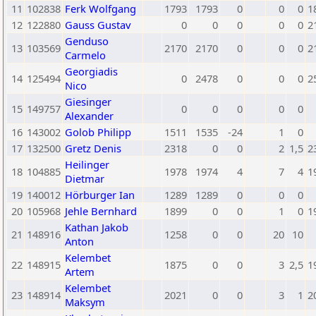
11
102838
Ferk Wolfgang
1793
1793
0
0
0
1
12
122880
Gauss Gustav
0
0
0
0
0
2
Genduso
13
103569
2170
2170
0
0
0
2
Carmelo
Georgiadis
14
125494
0
2478
0
0
0
2
Nico
Giesinger
15
149757
0
0
0
0
0
Alexander
16
143002
Golob Philipp
1511
1535
-24
1
0
17
132500
Gretz Denis
2318
0
0
2
1,5
2
Heilinger
18
104885
1978
1974
4
7
4
1
Dietmar
19
140012
Hörburger Ian
1289
1289
0
0
0
20
105968
Jehle Bernhard
1899
0
0
1
0
1
Kathan Jakob
21
148916
1258
0
0
20
10
Anton
Kelembet
22
148915
1875
0
0
3
2,5
1
Artem
Kelembet
23
148914
2021
0
0
3
1
2
Maksym