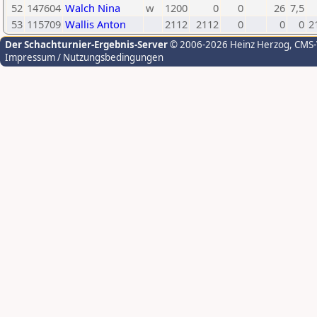
52
147604
Walch Nina
w
1200
0
0
26
7,5
53
115709
Wallis Anton
2112
2112
0
0
0
2
Der Schachturnier-Ergebnis-Server
© 2006-2026 Heinz Herzog
, CMS
Impressum / Nutzungsbedingungen