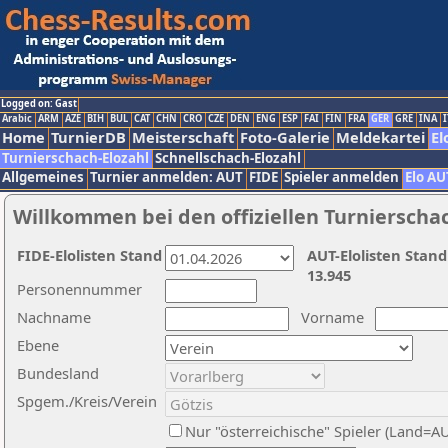
Logged on: Gast
Arabic
ARM
AZE
BIH
BUL
CAT
CHN
CRO
CZE
DEN
ENG
ESP
FAI
FIN
FRA
GER
GRE
INA
I
Home
TurnierDB
Meisterschaft
Foto-Galerie
Meldekartei
El
Turnierschach-Elozahl
Schnellschach-Elozahl
Allgemeines
Turnier anmelden: AUT
FIDE
Spieler anmelden
Elo AU
Willkommen bei den offiziellen Turnierscha
FIDE-Elolisten Stand
AUT-Elolisten Stand
13.945
Personennummer
Nachname
Vorname
Ebene
Bundesland
Spgem./Kreis/Verein
Nur "österreichische" Spieler (Land=A