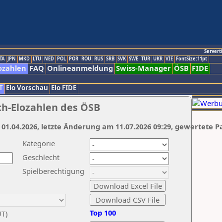
Servert
TA
JPN
MKD
LTU
NED
POL
POR
ROU
RUS
SRB
SVK
SWE
TUR
UKR
VIE
FontSize:11pt
ozahlen
FAQ
Onlineanmeldung
Swiss-Manager
ÖSB
FIDE
T
Elo Vorschau
Elo FIDE
ch-Elozahlen des ÖSB
 01.04.2026, letzte Änderung am 11.07.2026 09:29, gewertete P
Kategorie
Geschlecht
Spielberechtigung
Top 100
UT)