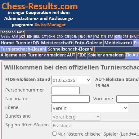
Logged on: Gast
Arabic
ARM
AZE
BIH
BUL
CAT
CHN
CRO
CZE
DEN
ENG
ESP
FAI
FIN
FRA
GER
GRE
INA
I
Home
TurnierDB
Meisterschaft
Foto-Galerie
Meldekartei
El
Turnierschach-Elozahl
Schnellschach-Elozahl
Allgemeines
Turnier anmelden: AUT
FIDE
Spieler anmelden
Elo AU
Willkommen bei den offiziellen Turnierscha
FIDE-Elolisten Stand
AUT-Elolisten Stand
13.945
Personennummer
Nachname
Vorname
Ebene
Bundesland
Spgem./Kreis/Verein
Nur "österreichische" Spieler (Land=A