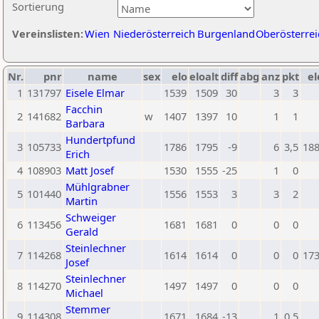
Sortierung
Vereinslisten:
Wien
Niederösterreich
Burgenland
Oberösterrei
Nr.
pnr
name
sex
elo
eloalt
diff
abg
anz
pkt
el
1
131797
Eisele Elmar
1539
1509
30
3
3
Facchin
2
141682
w
1407
1397
10
1
1
Barbara
Hundertpfund
3
105733
1786
1795
-9
6
3,5
18
Erich
4
108903
Matt Josef
1530
1555
-25
1
0
Mühlgrabner
5
101440
1556
1553
3
3
2
Martin
Schweiger
6
113456
1681
1681
0
0
0
Gerald
Steinlechner
7
114268
1614
1614
0
0
0
17
Josef
Steinlechner
8
114270
1497
1497
0
0
0
Michael
Stemmer
9
114308
1671
1684
-13
1
0,5