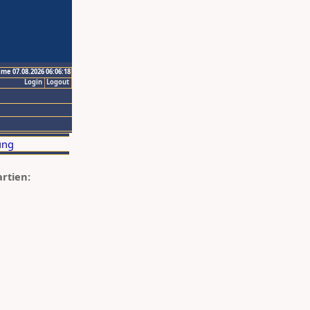
ime 07.08.2026 06:06:18
Login
Logout
artien: