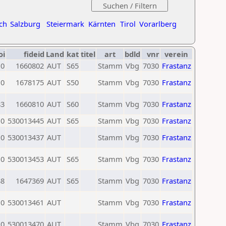
ch
Salzburg
Steiermark
Kärnten
Tirol
Vorarlberg
oi
fideid
Land
kat
titel
art
bdld
vnr
verein
0
1660802
AUT
S65
Stamm
Vbg
7030
Frastanz
0
1678175
AUT
S50
Stamm
Vbg
7030
Frastanz
83
1660810
AUT
S60
Stamm
Vbg
7030
Frastanz
0
530013445
AUT
S65
Stamm
Vbg
7030
Frastanz
0
530013437
AUT
Stamm
Vbg
7030
Frastanz
0
530013453
AUT
S65
Stamm
Vbg
7030
Frastanz
38
1647369
AUT
S65
Stamm
Vbg
7030
Frastanz
0
530013461
AUT
Stamm
Vbg
7030
Frastanz
0
530013470
AUT
Stamm
Vbg
7030
Frastanz