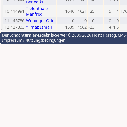
Benedikt
Tiefenthaler
10
114991
1646
1621
25
5
4
17
Manfred
11
145736
Wehinger Otto
0
0
0
0
0
12
127333
Yilmaz Ismail
1539
1562
-23
4
1,5
Der Schachturnier-Ergebnis-Server
© 2006-2026 Heinz Herzog
, CMS
Impressum / Nutzungsbedingungen