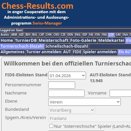
Logged on: Gast
Arabic
ARM
AZE
BIH
BUL
CAT
CHN
CRO
CZE
DEN
ENG
ESP
FAI
FIN
FRA
GER
GRE
INA
I
Home
TurnierDB
Meisterschaft
Foto-Galerie
Meldekartei
El
Turnierschach-Elozahl
Schnellschach-Elozahl
Allgemeines
Turnier anmelden: AUT
FIDE
Spieler anmelden
Elo AU
Willkommen bei den offiziellen Turnierscha
FIDE-Elolisten Stand
AUT-Elolisten Stand
13.945
Personennummer
Nachname
Vorname
Ebene
Bundesland
Spgem./Kreis/Verein
Nur "österreichische" Spieler (Land=A