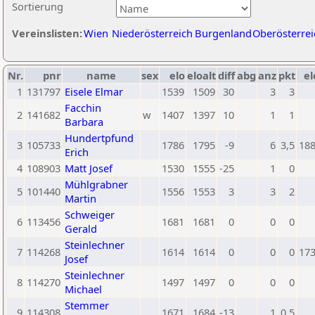
Sortierung
Vereinslisten:
Wien
Niederösterreich
Burgenland
Oberösterrei
Nr.
pnr
name
sex
elo
eloalt
diff
abg
anz
pkt
el
1
131797
Eisele Elmar
1539
1509
30
3
3
Facchin
2
141682
w
1407
1397
10
1
1
Barbara
Hundertpfund
3
105733
1786
1795
-9
6
3,5
18
Erich
4
108903
Matt Josef
1530
1555
-25
1
0
Mühlgrabner
5
101440
1556
1553
3
3
2
Martin
Schweiger
6
113456
1681
1681
0
0
0
Gerald
Steinlechner
7
114268
1614
1614
0
0
0
17
Josef
Steinlechner
8
114270
1497
1497
0
0
0
Michael
Stemmer
9
114308
1671
1684
-13
1
0,5