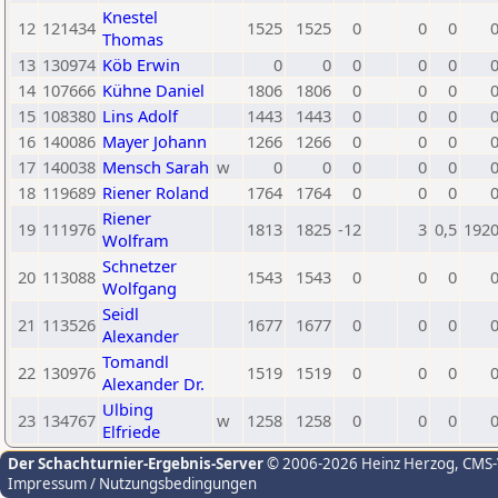
Knestel
12
121434
1525
1525
0
0
0
Thomas
13
130974
Köb Erwin
0
0
0
0
0
14
107666
Kühne Daniel
1806
1806
0
0
0
15
108380
Lins Adolf
1443
1443
0
0
0
16
140086
Mayer Johann
1266
1266
0
0
0
17
140038
Mensch Sarah
w
0
0
0
0
0
18
119689
Riener Roland
1764
1764
0
0
0
Riener
19
111976
1813
1825
-12
3
0,5
192
Wolfram
Schnetzer
20
113088
1543
1543
0
0
0
Wolfgang
Seidl
21
113526
1677
1677
0
0
0
Alexander
Tomandl
22
130976
1519
1519
0
0
0
Alexander Dr.
Ulbing
23
134767
w
1258
1258
0
0
0
Elfriede
Der Schachturnier-Ergebnis-Server
© 2006-2026 Heinz Herzog
, CMS
Impressum / Nutzungsbedingungen