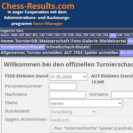
Logged on: Gast
Arabic
ARM
AZE
BIH
BUL
CAT
CHN
CRO
CZE
DEN
ENG
ESP
FAI
FIN
FRA
GER
GRE
INA
I
Home
TurnierDB
Meisterschaft
Foto-Galerie
Meldekartei
El
Turnierschach-Elozahl
Schnellschach-Elozahl
Allgemeines
Turnier anmelden: AUT
FIDE
Spieler anmelden
Elo AU
Willkommen bei den offiziellen Turnierscha
FIDE-Elolisten Stand
AUT-Elolisten Stand
13.945
Personennummer
Nachname
Vorname
Ebene
Bundesland
Spgem./Kreis/Verein
Nur "österreichische" Spieler (Land=A