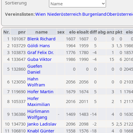
Sortierung
Vereinslisten:
Wien
Niederösterreich
Burgenland
Oberösterrei
Nr.
pnr
name
sex
elo
eloalt
diff
abg
anz
pkt
elo
1
101067
Blenk Richard
1607
1607
0
0
0
2
103729
Göldi Hans
1964
1959
5
3
1,5
198
3
103873
Graf Felix Dr.
1776
1780
-4
1
0
185
4
133647
Guba Viktor
1986
1990
-4
15
6
201
Guefen
5
132860
0
0
0
0
0
204
Daniel
Hahn
6
123050
2056
2056
0
0
0
210
Wolfram
7
119690
Hofer Martin
1679
1674
5
3
1
176
Hofer
8
105337
2016
2011
5
2
1
211
Maximilian
Hürlimann
9
136386
-
1469
1483
-14
4
0
163
Wolfgang
10
134730
Janko Ladislav
2096
2098
-2
5
2,5
212
11
106810
Knabl Günter
1558
1576
-18
4
0
166