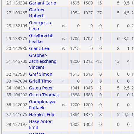
26
136384
Garlant Carlo
1595
1580
15
5
3,5
1
Gartner
27
103465
1954
1927
27
5
4,5
2
Hubert
Georgescu
28
132194
w
0
0
0
0
0
2
Lena
Giselbrecht
29
133375
w
1706
1707
-1
6
3,5
1
Leefke
30
142986
Glanc Lea
w
1715
0
0
2
1
1
Grabher-
31
145730
Zschieschang
1200
1212
-12
13
4
Vincent
32
127981
Graf Simon
1613
1613
0
0
0
1
33
147084
Griell Timo
-
0
0
0
0
0
34
104201
Gsteu Peter
1941
1943
-2
5
2,5
2
35
104202
Gsteu Thomas
1688
1688
0
0
0
1
Gumplmayer
36
142092
w
1200
1200
0
0
0
Raffaele
37
141675
Haralcic Edin
1884
1876
8
5
4,5
1
Hase Anton
38
137197
1303
1303
0
0
0
Emil