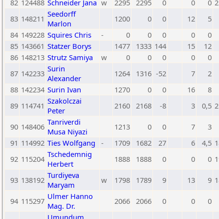
82
124488
Schneider Jana
w
2295
2295
0
0
0
2
Seedorff
83
148211
1200
0
0
12
5
Marlon
84
149228
Squires Chris
-
0
0
0
0
0
85
143661
Statzer Borys
1477
1333
144
15
12
86
148213
Strutz Samiya
w
0
0
0
0
0
Surin
87
142233
1264
1316
-52
7
2
Alexander
88
142234
Surin Ivan
1270
0
0
16
8
Szakolczai
89
114741
2160
2168
-8
3
0,5
2
Peter
Tanriverdi
90
148406
1213
0
0
7
3
Musa Niyazi
91
114992
Ties Wolfgang
-
1709
1682
27
6
4,5
1
Tschedemnig
92
115204
1888
1888
0
0
0
1
Herbert
Turdiyeva
93
138192
w
1798
1789
9
13
9
1
Maryam
Ulmer Hanno
94
115297
2066
2066
0
0
0
Mag. Dr.
Umundum