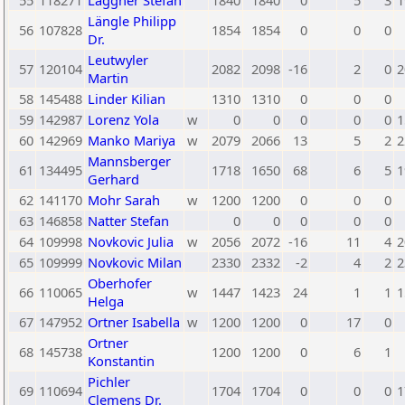
55
118271
Laggner Stefan
1840
1840
0
5
3
1
Längle Philipp
56
107828
1854
1854
0
0
0
Dr.
Leutwyler
57
120104
2082
2098
-16
2
0
2
Martin
58
145488
Linder Kilian
1310
1310
0
0
0
59
142987
Lorenz Yola
w
0
0
0
0
0
1
60
142969
Manko Mariya
w
2079
2066
13
5
2
2
Mannsberger
61
134495
1718
1650
68
6
5
1
Gerhard
62
141170
Mohr Sarah
w
1200
1200
0
0
0
63
146858
Natter Stefan
0
0
0
0
0
64
109998
Novkovic Julia
w
2056
2072
-16
11
4
2
65
109999
Novkovic Milan
2330
2332
-2
4
2
2
Oberhofer
66
110065
w
1447
1423
24
1
1
1
Helga
67
147952
Ortner Isabella
w
1200
1200
0
17
0
Ortner
68
145738
1200
1200
0
6
1
Konstantin
Pichler
69
110694
1704
1704
0
0
0
1
Clemens Dr.