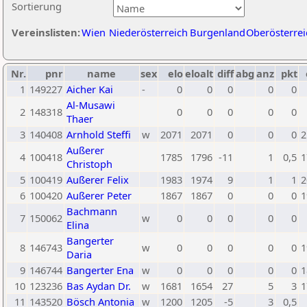
Sortierung
Vereinslisten:
Wien
Niederösterreich
Burgenland
Oberösterrei
Nr.
pnr
name
sex
elo
eloalt
diff
abg
anz
pkt
1
149227
Aicher Kai
-
0
0
0
0
0
Al-Musawi
2
148318
0
0
0
0
0
Thaer
3
140408
Arnhold Steffi
w
2071
2071
0
0
0
2
Außerer
4
100418
1785
1796
-11
1
0,5
1
Christoph
5
100419
Außerer Felix
1983
1974
9
1
1
2
6
100420
Außerer Peter
1867
1867
0
0
0
1
Bachmann
7
150062
w
0
0
0
0
0
Elina
Bangerter
8
146743
w
0
0
0
0
0
1
Daria
9
146744
Bangerter Ena
w
0
0
0
0
0
1
10
123236
Bas Aydan Dr.
w
1681
1654
27
5
3
1
11
143520
Bösch Antonia
w
1200
1205
-5
3
0,5