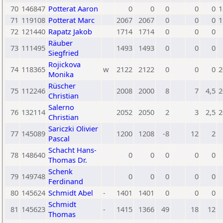
70
146847
Potterat Aaron
0
0
0
0
0
1
71
119108
Potterat Marc
2067
2067
0
0
0
1
72
121440
Rapatz Jakob
1714
1714
0
0
0
Räuber
73
111495
1493
1493
0
0
0
Siegfried
Rojickova
74
118365
w
2122
2122
0
0
0
2
Monika
Rüscher
75
112246
2008
2000
8
7
4,5
2
Christian
Salerno
76
132114
2052
2050
2
3
2,5
2
Christian
Sariczki Olivier
77
145089
1200
1208
-8
12
2
Pascal
Schacht Hans-
78
148640
0
0
0
0
0
Thomas Dr.
Schenk
79
149748
0
0
0
0
0
Ferdinand
80
145624
Schmidt Abel
-
1401
1401
0
0
0
Schmidt
81
145623
-
1415
1366
49
18
12
Thomas