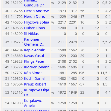
Heinatz
39
132192
w
2129
2132
-3
2
0,5
2
Gundula Dr.
40
136765
Heron Andrew
1973
1917
56
7
4
2
41
144702
Heron Doris
w
1229
1246
-17
3
0
1
42
146365
Hryzlova Sofiia
w
2217
2201
16
5
3
2
43
149636
Huber Linus
1200
0
0
12
3
44
148299
Ill Niklas
0
0
0
0
0
Kanonier
45
106273
2111
2078
33
7
5,5
2
Clemens DI.
46
144204
Kapic Admir
-
1588
1562
26
1
1
47
143660
Kavas Yusuf
1229
1200
29
2
1
48
129323
Klings Peter
2108
2102
6
4
3
2
49
106777
Klocker Johann
-
1606
1606
0
0
0
50
147797
Köb Simon
-
1481
1285
196
19
11,5
1
51
129320
Köchl Daniel
1482
1482
0
0
0
52
107504
Kreuz Robert
1610
1667
-57
6
1,5
Kurapova Olga
53
132110
w
1972
1949
23
8
4
1
Dr.
Kurjakovic
54
141983
w
1258
1258
0
0
0
Amela