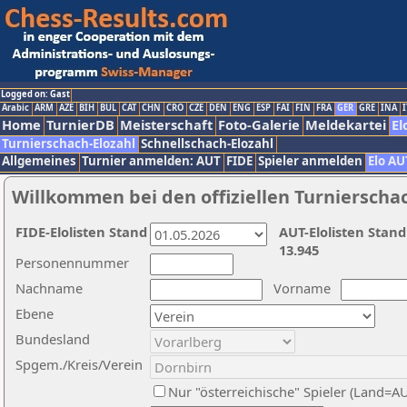
Logged on: Gast
Arabic
ARM
AZE
BIH
BUL
CAT
CHN
CRO
CZE
DEN
ENG
ESP
FAI
FIN
FRA
GER
GRE
INA
I
Home
TurnierDB
Meisterschaft
Foto-Galerie
Meldekartei
El
Turnierschach-Elozahl
Schnellschach-Elozahl
Allgemeines
Turnier anmelden: AUT
FIDE
Spieler anmelden
Elo AU
Willkommen bei den offiziellen Turnierscha
FIDE-Elolisten Stand
AUT-Elolisten Stand
13.945
Personennummer
Nachname
Vorname
Ebene
Bundesland
Spgem./Kreis/Verein
Nur "österreichische" Spieler (Land=A