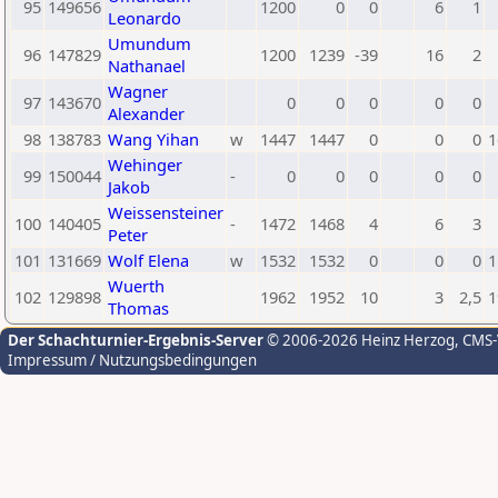
95
149656
1200
0
0
6
1
Leonardo
Umundum
96
147829
1200
1239
-39
16
2
Nathanael
Wagner
97
143670
0
0
0
0
0
Alexander
98
138783
Wang Yihan
w
1447
1447
0
0
0
1
Wehinger
99
150044
-
0
0
0
0
0
Jakob
Weissensteiner
100
140405
-
1472
1468
4
6
3
Peter
101
131669
Wolf Elena
w
1532
1532
0
0
0
1
Wuerth
102
129898
1962
1952
10
3
2,5
1
Thomas
Der Schachturnier-Ergebnis-Server
© 2006-2026 Heinz Herzog
, CMS
Impressum / Nutzungsbedingungen