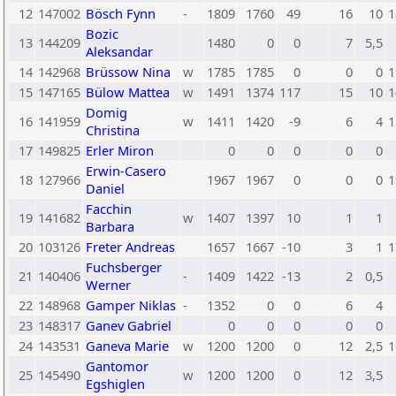
12
147002
Bösch Fynn
-
1809
1760
49
16
10
1
Bozic
13
144209
1480
0
0
7
5,5
Aleksandar
14
142968
Brüssow Nina
w
1785
1785
0
0
0
1
15
147165
Bülow Mattea
w
1491
1374
117
15
10
1
Domig
16
141959
w
1411
1420
-9
6
4
1
Christina
17
149825
Erler Miron
0
0
0
0
0
Erwin-Casero
18
127966
1967
1967
0
0
0
1
Daniel
Facchin
19
141682
w
1407
1397
10
1
1
Barbara
20
103126
Freter Andreas
1657
1667
-10
3
1
1
Fuchsberger
21
140406
-
1409
1422
-13
2
0,5
Werner
22
148968
Gamper Niklas
-
1352
0
0
6
4
23
148317
Ganev Gabriel
0
0
0
0
0
24
143531
Ganeva Marie
w
1200
1200
0
12
2,5
1
Gantomor
25
145490
w
1200
1200
0
12
3,5
Egshiglen