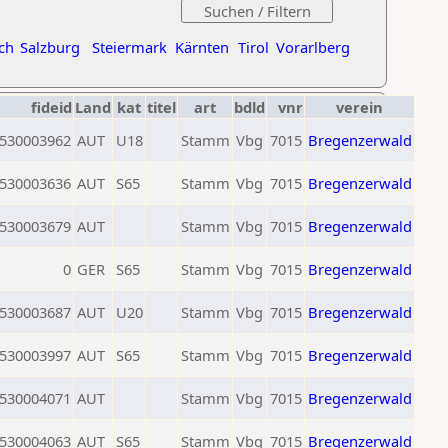
ch
Salzburg
Steiermark
Kärnten
Tirol
Vorarlberg
fideid
Land
kat
titel
art
bdld
vnr
verein
530003962
AUT
U18
Stamm
Vbg
7015
Bregenzerwald
530003636
AUT
S65
Stamm
Vbg
7015
Bregenzerwald
530003679
AUT
Stamm
Vbg
7015
Bregenzerwald
0
GER
S65
Stamm
Vbg
7015
Bregenzerwald
530003687
AUT
U20
Stamm
Vbg
7015
Bregenzerwald
530003997
AUT
S65
Stamm
Vbg
7015
Bregenzerwald
530004071
AUT
Stamm
Vbg
7015
Bregenzerwald
530004063
AUT
S65
Stamm
Vbg
7015
Bregenzerwald