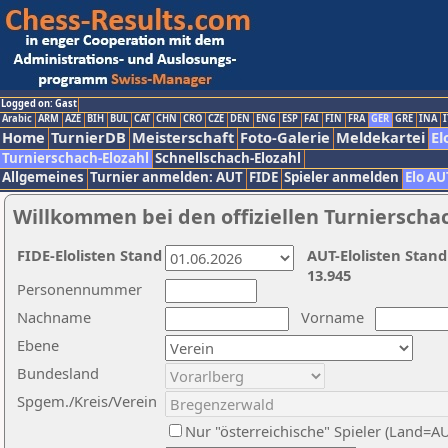
Logged on: Gast
Arabic
ARM
AZE
BIH
BUL
CAT
CHN
CRO
CZE
DEN
ENG
ESP
FAI
FIN
FRA
GER
GRE
INA
I
Home
TurnierDB
Meisterschaft
Foto-Galerie
Meldekartei
El
Turnierschach-Elozahl
Schnellschach-Elozahl
Allgemeines
Turnier anmelden: AUT
FIDE
Spieler anmelden
Elo AU
Willkommen bei den offiziellen Turnierscha
FIDE-Elolisten Stand
AUT-Elolisten Stand
13.945
Personennummer
Nachname
Vorname
Ebene
Bundesland
Spgem./Kreis/Verein
Nur "österreichische" Spieler (Land=A