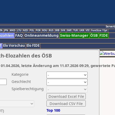
Servert
TA
JPN
MKD
LTU
NED
POL
POR
ROU
RUS
SRB
SVK
SWE
TUR
UKR
VIE
FontSize:11pt
ozahlen
FAQ
Onlineanmeldung
Swiss-Manager
ÖSB
FIDE
T
Elo Vorschau
Elo FIDE
ch-Elozahlen des ÖSB
 01.04.2026, letzte Änderung am 11.07.2026 09:29, gewertete P
Kategorie
Geschlecht
Spielberechtigung
Top 100
UT)