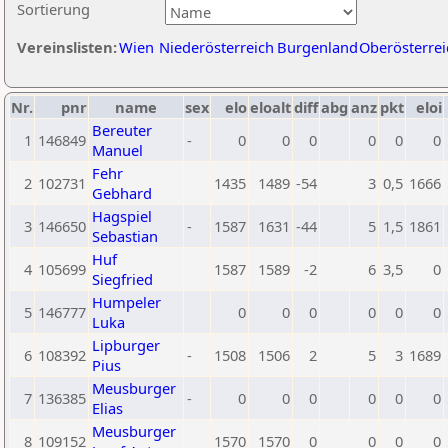
Sortierung
Vereinslisten:
Wien
Niederösterreich
Burgenland
Oberösterrei
Nr.
pnr
name
sex
elo
eloalt
diff
abg
anz
pkt
eloi
Bereuter
1
146849
-
0
0
0
0
0
0
Manuel
Fehr
2
102731
1435
1489
-54
3
0,5
1666
Gebhard
Hagspiel
3
146650
-
1587
1631
-44
5
1,5
1861
Sebastian
Huf
4
105699
1587
1589
-2
6
3,5
0
Siegfried
Humpeler
5
146777
0
0
0
0
0
0
Luka
Lipburger
6
108392
-
1508
1506
2
5
3
1689
Pius
Meusburger
7
136385
-
0
0
0
0
0
0
Elias
Meusburger
8
109152
1570
1570
0
0
0
0