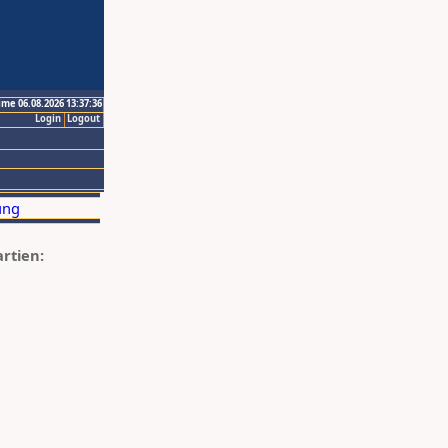
ime 06.08.2026 13:37:36
Login
Logout
artien: