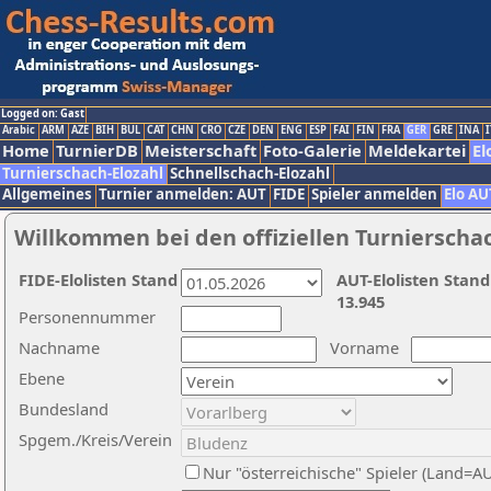
Logged on: Gast
Arabic
ARM
AZE
BIH
BUL
CAT
CHN
CRO
CZE
DEN
ENG
ESP
FAI
FIN
FRA
GER
GRE
INA
I
Home
TurnierDB
Meisterschaft
Foto-Galerie
Meldekartei
El
Turnierschach-Elozahl
Schnellschach-Elozahl
Allgemeines
Turnier anmelden: AUT
FIDE
Spieler anmelden
Elo AU
Willkommen bei den offiziellen Turnierscha
FIDE-Elolisten Stand
AUT-Elolisten Stand
13.945
Personennummer
Nachname
Vorname
Ebene
Bundesland
Spgem./Kreis/Verein
Nur "österreichische" Spieler (Land=A