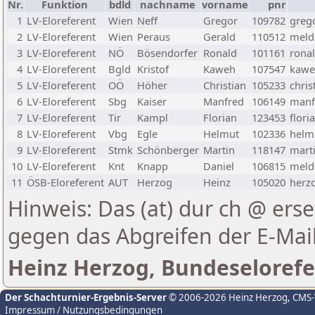
Nr.
Funktion
bdld
nachname
vorname
pnr
1
LV-Eloreferent
Wien
Neff
Gregor
109782
greg
2
LV-Eloreferent
Wien
Peraus
Gerald
110512
melde
3
LV-Eloreferent
NÖ
Bösendorfer
Ronald
101161
rona
4
LV-Eloreferent
Bgld
Kristof
Kaweh
107547
kawe
5
LV-Eloreferent
OÖ
Höher
Christian
105233
chris
6
LV-Eloreferent
Sbg
Kaiser
Manfred
106149
manf
7
LV-Eloreferent
Tir
Kampl
Florian
123453
flori
8
LV-Eloreferent
Vbg
Egle
Helmut
102336
helmu
9
LV-Eloreferent
Stmk
Schönberger
Martin
118147
marti
10
LV-Eloreferent
Knt
Knapp
Daniel
106815
melde
11
ÖSB-Eloreferent
AUT
Herzog
Heinz
105020
herzo
Hinweis: Das (at) dur ch @ erse
gegen das Abgreifen der E-Ma
Heinz Herzog, Bundeselorefe
Der Schachturnier-Ergebnis-Server
© 2006-2026 Heinz Herzog
, CMS
Impressum / Nutzungsbedingungen