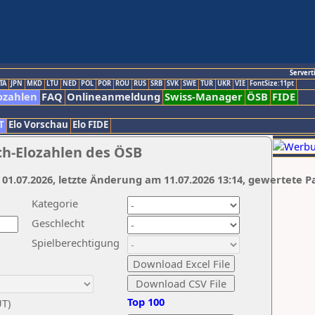
Servert
TA
JPN
MKD
LTU
NED
POL
POR
ROU
RUS
SRB
SVK
SWE
TUR
UKR
VIE
FontSize:11pt
ozahlen
FAQ
Onlineanmeldung
Swiss-Manager
ÖSB
FIDE
T
Elo Vorschau
Elo FIDE
ch-Elozahlen des ÖSB
 01.07.2026, letzte Änderung am 11.07.2026 13:14, gewertete P
Kategorie
Geschlecht
Spielberechtigung
Top 100
UT)