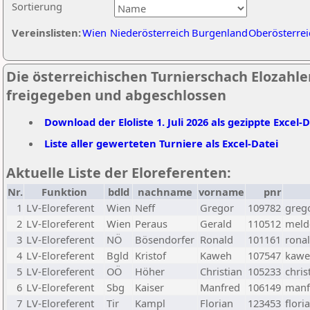
Sortierung
Vereinslisten:
Wien
Niederösterreich
Burgenland
Oberösterrei
Die österreichischen Turnierschach Elozahlen 
freigegeben und abgeschlossen
Download der Eloliste 1. Juli 2026 als gezippte Excel-
Liste aller gewerteten Turniere als Excel-Datei
Aktuelle Liste der Eloreferenten:
Nr.
Funktion
bdld
nachname
vorname
pnr
1
LV-Eloreferent
Wien
Neff
Gregor
109782
greg
2
LV-Eloreferent
Wien
Peraus
Gerald
110512
melde
3
LV-Eloreferent
NÖ
Bösendorfer
Ronald
101161
rona
4
LV-Eloreferent
Bgld
Kristof
Kaweh
107547
kawe
5
LV-Eloreferent
OÖ
Höher
Christian
105233
chris
6
LV-Eloreferent
Sbg
Kaiser
Manfred
106149
manf
7
LV-Eloreferent
Tir
Kampl
Florian
123453
flori