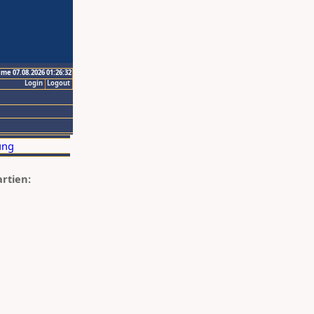
ime 07.08.2026 01:26:32
Login
Logout
artien: