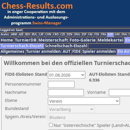
Logged on: Gast
Arabic
ARM
AZE
BIH
BUL
CAT
CHN
CRO
CZE
DEN
ENG
ESP
FAI
FIN
FRA
GER
GRE
INA
I
Home
TurnierDB
Meisterschaft
Foto-Galerie
Meldekartei
El
Turnierschach-Elozahl
Schnellschach-Elozahl
Allgemeines
Turnier anmelden: AUT
FIDE
Spieler anmelden
Elo AU
Willkommen bei den offiziellen Turnierscha
FIDE-Elolisten Stand
AUT-Elolisten Stand
6.936
Personennummer
Nachname
Vorname
Ebene
Bundesland
Spgem./Kreis/Verein
Nur "österreichische" Spieler (Land=A