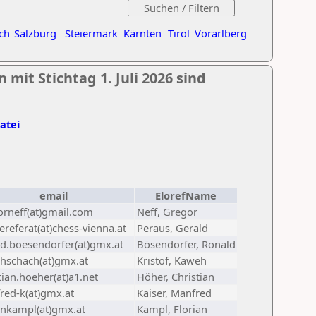
ch
Salzburg
Steiermark
Kärnten
Tirol
Vorarlberg
mit Stichtag 1. Juli 2026 sind
Datei
email
ElorefName
orneff(at)gmail.com
Neff, Gregor
referat(at)chess-vienna.at
Peraus, Gerald
ld.boesendorfer(at)gmx.at
Bösendorfer, Ronald
hschach(at)gmx.at
Kristof, Kaweh
tian.hoeher(at)a1.net
Höher, Christian
red-k(at)gmx.at
Kaiser, Manfred
ankampl(at)gmx.at
Kampl, Florian