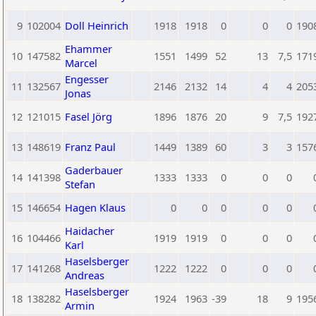
9
102004
Doll Heinrich
1918
1918
0
0
0
190
Ehammer
10
147582
1551
1499
52
13
7,5
171
Marcel
Engesser
11
132567
2146
2132
14
4
4
205
Jonas
12
121015
Fasel Jörg
1896
1876
20
9
7,5
192
13
148619
Franz Paul
1449
1389
60
3
3
157
Gaderbauer
14
141398
1333
1333
0
0
0
Stefan
15
146654
Hagen Klaus
0
0
0
0
0
Haidacher
16
104466
1919
1919
0
0
0
Karl
Haselsberger
17
141268
1222
1222
0
0
0
Andreas
Haselsberger
18
138282
1924
1963
-39
18
9
195
Armin