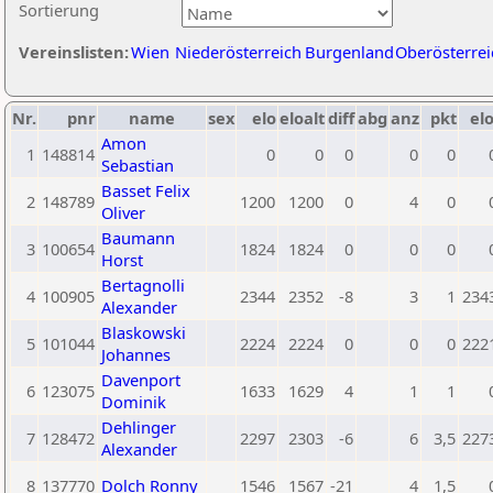
Sortierung
Vereinslisten:
Wien
Niederösterreich
Burgenland
Oberösterrei
Nr.
pnr
name
sex
elo
eloalt
diff
abg
anz
pkt
elo
Amon
1
148814
0
0
0
0
0
Sebastian
Basset Felix
2
148789
1200
1200
0
4
0
Oliver
Baumann
3
100654
1824
1824
0
0
0
Horst
Bertagnolli
4
100905
2344
2352
-8
3
1
234
Alexander
Blaskowski
5
101044
2224
2224
0
0
0
222
Johannes
Davenport
6
123075
1633
1629
4
1
1
Dominik
Dehlinger
7
128472
2297
2303
-6
6
3,5
227
Alexander
8
137770
Dolch Ronny
1546
1567
-21
4
1,5