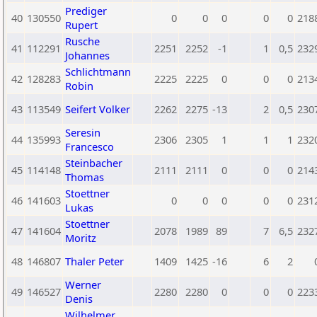
Prediger
40
130550
0
0
0
0
0
218
Rupert
Rusche
41
112291
2251
2252
-1
1
0,5
232
Johannes
Schlichtmann
42
128283
2225
2225
0
0
0
213
Robin
43
113549
Seifert Volker
2262
2275
-13
2
0,5
230
Seresin
44
135993
2306
2305
1
1
1
232
Francesco
Steinbacher
45
114148
2111
2111
0
0
0
214
Thomas
Stoettner
46
141603
0
0
0
0
0
231
Lukas
Stoettner
47
141604
2078
1989
89
7
6,5
232
Moritz
48
146807
Thaler Peter
1409
1425
-16
6
2
Werner
49
146527
2280
2280
0
0
0
223
Denis
Wilhelmer