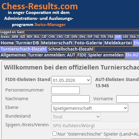
Logged on: Gast
Arabic
ARM
AZE
BIH
BUL
CAT
CHN
CRO
CZE
DEN
ENG
ESP
FAI
FIN
FRA
GER
GRE
INA
I
Home
TurnierDB
Meisterschaft
Foto-Galerie
Meldekartei
El
Turnierschach-Elozahl
Schnellschach-Elozahl
Allgemeines
Turnier anmelden: AUT
FIDE
Spieler anmelden
Elo AU
Willkommen bei den offiziellen Turnierscha
FIDE-Elolisten Stand
AUT-Elolisten Stand
13.945
Personennummer
Nachname
Vorname
Ebene
Bundesland
Spgem./Kreis/Verein
Nur "österreichische" Spieler (Land=A