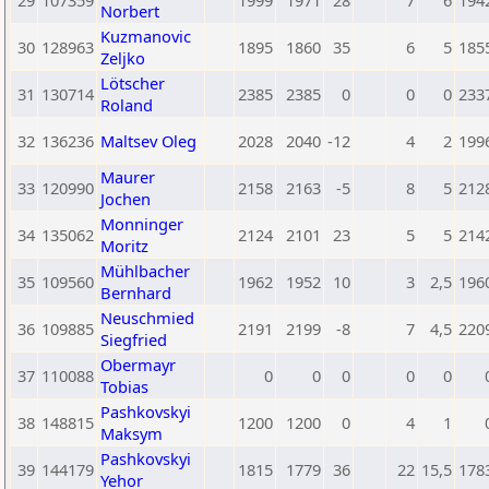
29
107359
1999
1971
28
7
6
194
Norbert
Kuzmanovic
30
128963
1895
1860
35
6
5
185
Zeljko
Lötscher
31
130714
2385
2385
0
0
0
233
Roland
32
136236
Maltsev Oleg
2028
2040
-12
4
2
199
Maurer
33
120990
2158
2163
-5
8
5
212
Jochen
Monninger
34
135062
2124
2101
23
5
5
214
Moritz
Mühlbacher
35
109560
1962
1952
10
3
2,5
196
Bernhard
Neuschmied
36
109885
2191
2199
-8
7
4,5
220
Siegfried
Obermayr
37
110088
0
0
0
0
0
Tobias
Pashkovskyi
38
148815
1200
1200
0
4
1
Maksym
Pashkovskyi
39
144179
1815
1779
36
22
15,5
178
Yehor