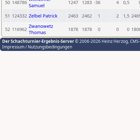
50
148786
1247
1283
-36
4
0,5
Samuel
51
124332
Zelbel Patrick
2463
2462
1
2
1,5
246
Zwanowetz
52
116962
1878
1878
0
0
0
180
Thomas
Der Schachturnier-Ergebnis-Server
© 2006-2026 Heinz Herzog
, CMS
Impressum / Nutzungsbedingungen