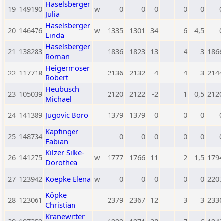
Haselsberger
19
149190
w
0
0
0
0
0
Julia
Haselsberger
20
146476
w
1335
1301
34
6
4,5
Linda
Haselsberger
21
138283
1836
1823
13
4
3
186
Roman
Heigermoser
22
117718
2136
2132
4
4
3
214
Robert
Heubusch
23
105039
2120
2122
-2
1
0,5
212
Michael
24
141389
Jugovic Boro
1379
1379
0
0
0
Kapfinger
25
148734
0
0
0
0
0
Fabian
Kilzer Silke-
26
141275
w
1777
1766
11
2
1,5
179
Dorothea
27
123942
Koepke Elena
w
0
0
0
0
0
220
Köpke
28
123061
2379
2367
12
3
3
233
Christian
Kranewitter