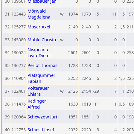
30
139601
Miesbauer Jan
0
0
0
0
0
235
Mörwald
31
123443
w
1974
1979
-5
11
5
197
Magdalena
32
125277
Moser Axel
2149
2140
9
2
1,5
211
33
145080
Mühle Christa
w
0
0
0
0
0
Nisipeanu
34
130524
2601
2601
0
0
0
258
Liviu-Dieter
35
136217
Perlot Thomas
1723
1723
0
0
0
Platzgummer
36
110904
2252
2246
6
2
1,5
225
Fabian
Polterauer
37
122401
w
2125
2154
-29
7
1
210
Chiara
Radinger
38
111476
1630
1619
11
1
0,5
189
Alfred
39
120864
Schewzow Juri
1851
1851
0
0
0
198
40
112753
Schiestl Josef
2032
2029
3
4
2
203