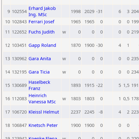
Erhard Jakob
9
102554
1998
2029
-31
6
3
204
Ing. MSc
10
102843
Ferrari Josef
1965
1965
0
0
0
199
11
122652
Fuchs Judith
w
0
0
0
0
0
219
12
103451
Gapp Roland
1870
1900
-30
4
1
13
130962
Gara Anita
w
0
0
0
0
0
235
14
132195
Gara Ticia
w
0
0
0
0
0
234
Haselbeck
15
130689
1893
1915
-22
5
1,5
191
Franz
Heinrich
16
112083
w
1803
1803
0
1
0,5
178
Vanessa MSc
17
106720
Kleissl Helmut
2237
2245
-8
4
2
223
18
106847
Knetsch Peter
1900
1900
0
0
0
19
123942
Koepke Elena
w
0
0
0
0
0
220