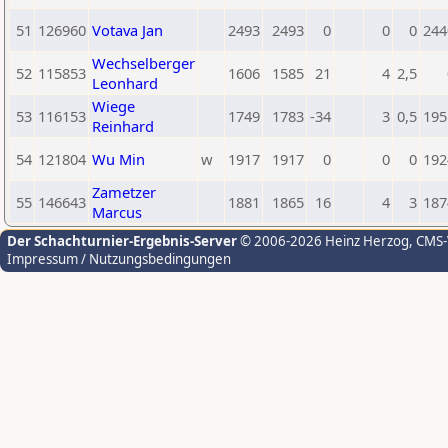
51
126960
Votava Jan
2493
2493
0
0
0
244
Wechselberger
52
115853
1606
1585
21
4
2,5
Leonhard
Wiege
53
116153
1749
1783
-34
3
0,5
195
Reinhard
54
121804
Wu Min
w
1917
1917
0
0
0
192
Zametzer
55
146643
1881
1865
16
4
3
187
Marcus
Der Schachturnier-Ergebnis-Server
© 2006-2026 Heinz Herzog
, CMS
Impressum / Nutzungsbedingungen