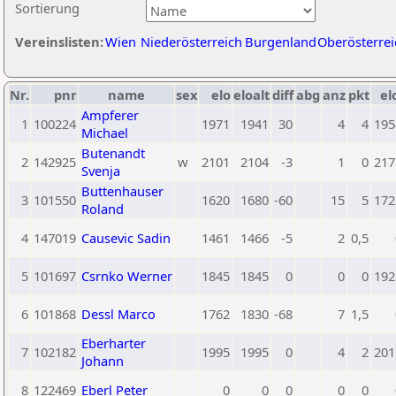
Sortierung
Vereinslisten:
Wien
Niederösterreich
Burgenland
Oberösterrei
Nr.
pnr
name
sex
elo
eloalt
diff
abg
anz
pkt
el
Ampferer
1
100224
1971
1941
30
4
4
195
Michael
Butenandt
2
142925
w
2101
2104
-3
1
0
217
Svenja
Buttenhauser
3
101550
1620
1680
-60
15
5
172
Roland
4
147019
Causevic Sadin
1461
1466
-5
2
0,5
5
101697
Csrnko Werner
1845
1845
0
0
0
192
6
101868
Dessl Marco
1762
1830
-68
7
1,5
Eberharter
7
102182
1995
1995
0
4
2
201
Johann
8
122469
Eberl Peter
0
0
0
0
0