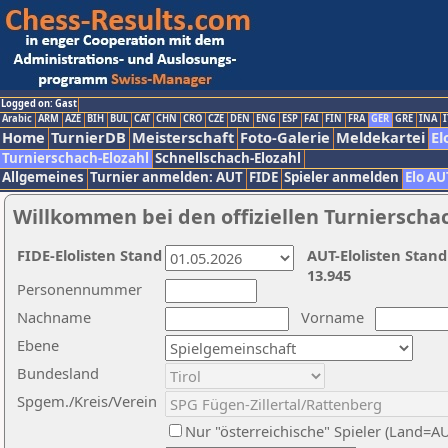
Logged on: Gast
Arabic
ARM
AZE
BIH
BUL
CAT
CHN
CRO
CZE
DEN
ENG
ESP
FAI
FIN
FRA
GER
GRE
INA
I
Home
TurnierDB
Meisterschaft
Foto-Galerie
Meldekartei
El
Turnierschach-Elozahl
Schnellschach-Elozahl
Allgemeines
Turnier anmelden: AUT
FIDE
Spieler anmelden
Elo AU
Willkommen bei den offiziellen Turnierscha
FIDE-Elolisten Stand
AUT-Elolisten Stand
13.945
Personennummer
Nachname
Vorname
Ebene
Bundesland
Spgem./Kreis/Verein
Nur "österreichische" Spieler (Land=A