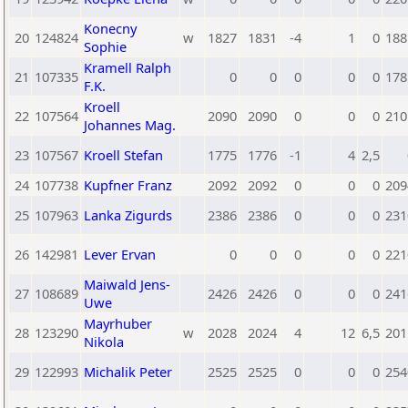
Konecny
20
124824
w
1827
1831
-4
1
0
188
Sophie
Kramell Ralph
21
107335
0
0
0
0
0
178
F.K.
Kroell
22
107564
2090
2090
0
0
0
210
Johannes Mag.
23
107567
Kroell Stefan
1775
1776
-1
4
2,5
24
107738
Kupfner Franz
2092
2092
0
0
0
209
25
107963
Lanka Zigurds
2386
2386
0
0
0
231
26
142981
Lever Ervan
0
0
0
0
0
221
Maiwald Jens-
27
108689
2426
2426
0
0
0
241
Uwe
Mayrhuber
28
123290
w
2028
2024
4
12
6,5
201
Nikola
29
122993
Michalik Peter
2525
2525
0
0
0
254