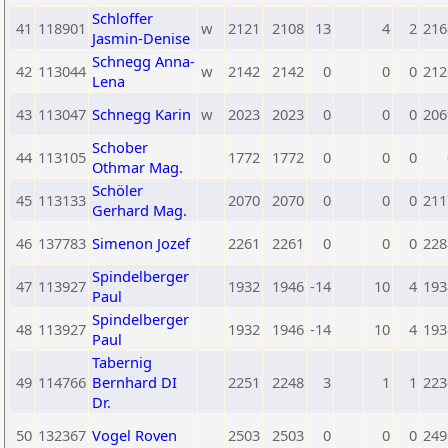
Schloffer
41
118901
w
2121
2108
13
4
2
216
Jasmin-Denise
Schnegg Anna-
42
113044
w
2142
2142
0
0
0
212
Lena
43
113047
Schnegg Karin
w
2023
2023
0
0
0
206
Schober
44
113105
1772
1772
0
0
0
Othmar Mag.
Schöler
45
113133
2070
2070
0
0
0
211
Gerhard Mag.
46
137783
Simenon Jozef
2261
2261
0
0
0
228
Spindelberger
47
113927
1932
1946
-14
10
4
193
Paul
Spindelberger
48
113927
1932
1946
-14
10
4
193
Paul
Tabernig
49
114766
Bernhard DI
2251
2248
3
1
1
223
Dr.
50
132367
Vogel Roven
2503
2503
0
0
0
249