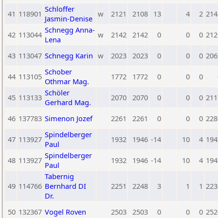
Schloffer
41
118901
w
2121
2108
13
4
2
214
Jasmin-Denise
Schnegg Anna-
42
113044
w
2142
2142
0
0
0
212
Lena
43
113047
Schnegg Karin
w
2023
2023
0
0
0
206
Schober
44
113105
1772
1772
0
0
0
Othmar Mag.
Schöler
45
113133
2070
2070
0
0
0
211
Gerhard Mag.
46
137783
Simenon Jozef
2261
2261
0
0
0
228
Spindelberger
47
113927
1932
1946
-14
10
4
194
Paul
Spindelberger
48
113927
1932
1946
-14
10
4
194
Paul
Tabernig
49
114766
Bernhard DI
2251
2248
3
1
1
223
Dr.
50
132367
Vogel Roven
2503
2503
0
0
0
252