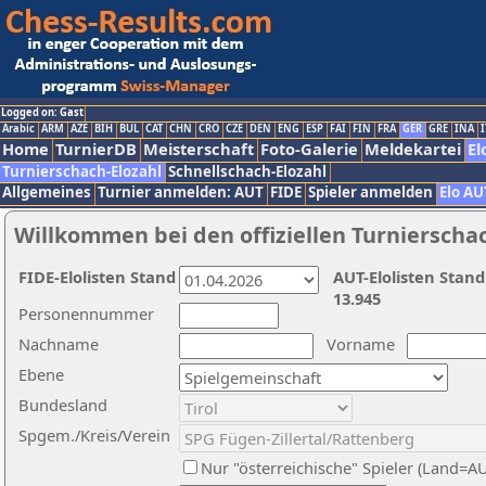
Logged on: Gast
Arabic
ARM
AZE
BIH
BUL
CAT
CHN
CRO
CZE
DEN
ENG
ESP
FAI
FIN
FRA
GER
GRE
INA
I
Home
TurnierDB
Meisterschaft
Foto-Galerie
Meldekartei
El
Turnierschach-Elozahl
Schnellschach-Elozahl
Allgemeines
Turnier anmelden: AUT
FIDE
Spieler anmelden
Elo AU
Willkommen bei den offiziellen Turnierscha
FIDE-Elolisten Stand
AUT-Elolisten Stand
13.945
Personennummer
Nachname
Vorname
Ebene
Bundesland
Spgem./Kreis/Verein
Nur "österreichische" Spieler (Land=A