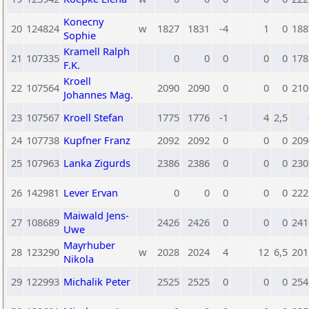
Konecny
20
124824
w
1827
1831
-4
1
0
188
Sophie
Kramell Ralph
21
107335
0
0
0
0
0
178
F.K.
Kroell
22
107564
2090
2090
0
0
0
210
Johannes Mag.
23
107567
Kroell Stefan
1775
1776
-1
4
2,5
24
107738
Kupfner Franz
2092
2092
0
0
0
209
25
107963
Lanka Zigurds
2386
2386
0
0
0
230
26
142981
Lever Ervan
0
0
0
0
0
222
Maiwald Jens-
27
108689
2426
2426
0
0
0
241
Uwe
Mayrhuber
28
123290
w
2028
2024
4
12
6,5
201
Nikola
29
122993
Michalik Peter
2525
2525
0
0
0
254