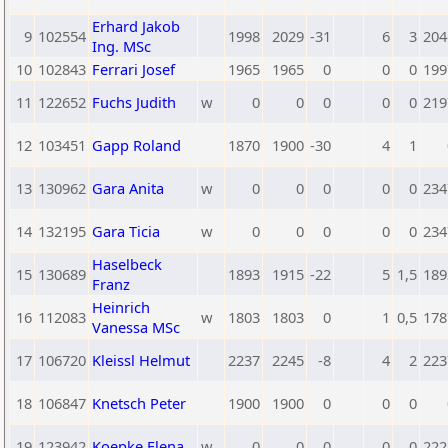
Erhard Jakob
9
102554
1998
2029
-31
6
3
204
Ing. MSc
10
102843
Ferrari Josef
1965
1965
0
0
0
199
11
122652
Fuchs Judith
w
0
0
0
0
0
219
12
103451
Gapp Roland
1870
1900
-30
4
1
13
130962
Gara Anita
w
0
0
0
0
0
234
14
132195
Gara Ticia
w
0
0
0
0
0
234
Haselbeck
15
130689
1893
1915
-22
5
1,5
189
Franz
Heinrich
16
112083
w
1803
1803
0
1
0,5
178
Vanessa MSc
17
106720
Kleissl Helmut
2237
2245
-8
4
2
223
18
106847
Knetsch Peter
1900
1900
0
0
0
19
123942
Koepke Elena
w
0
0
0
0
0
222