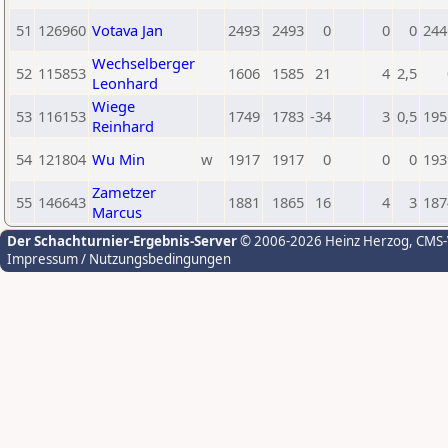
51
126960
Votava Jan
2493
2493
0
0
0
244
Wechselberger
52
115853
1606
1585
21
4
2,5
Leonhard
Wiege
53
116153
1749
1783
-34
3
0,5
195
Reinhard
54
121804
Wu Min
w
1917
1917
0
0
0
193
Zametzer
55
146643
1881
1865
16
4
3
187
Marcus
Der Schachturnier-Ergebnis-Server
© 2006-2026 Heinz Herzog
, CMS
Impressum / Nutzungsbedingungen