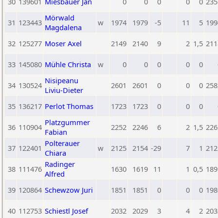
30
139601
Miesbauer Jan
0
0
0
0
0
235
Mörwald
31
123443
w
1974
1979
-5
11
5
199
Magdalena
32
125277
Moser Axel
2149
2140
9
2
1,5
211
33
145080
Mühle Christa
w
0
0
0
0
0
Nisipeanu
34
130524
2601
2601
0
0
0
258
Liviu-Dieter
35
136217
Perlot Thomas
1723
1723
0
0
0
Platzgummer
36
110904
2252
2246
6
2
1,5
226
Fabian
Polterauer
37
122401
w
2125
2154
-29
7
1
212
Chiara
Radinger
38
111476
1630
1619
11
1
0,5
189
Alfred
39
120864
Schewzow Juri
1851
1851
0
0
0
198
40
112753
Schiestl Josef
2032
2029
3
4
2
203