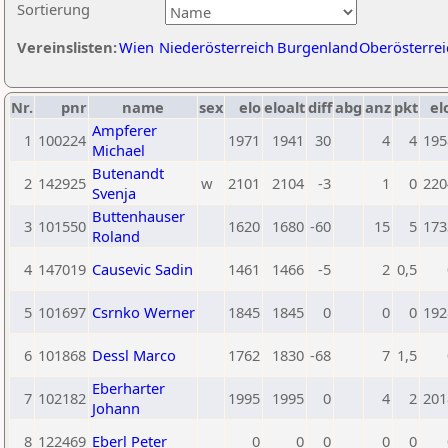
Sortierung
Vereinslisten:
Wien
Niederösterreich
Burgenland
Oberösterrei
Nr.
pnr
name
sex
elo
eloalt
diff
abg
anz
pkt
el
Ampferer
1
100224
1971
1941
30
4
4
195
Michael
Butenandt
2
142925
w
2101
2104
-3
1
0
220
Svenja
Buttenhauser
3
101550
1620
1680
-60
15
5
173
Roland
4
147019
Causevic Sadin
1461
1466
-5
2
0,5
5
101697
Csrnko Werner
1845
1845
0
0
0
192
6
101868
Dessl Marco
1762
1830
-68
7
1,5
Eberharter
7
102182
1995
1995
0
4
2
201
Johann
8
122469
Eberl Peter
0
0
0
0
0