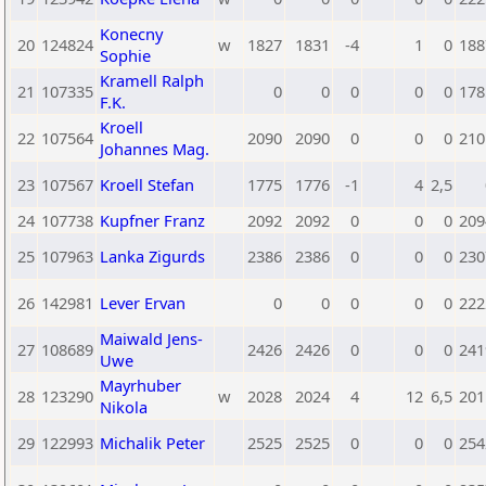
Konecny
20
124824
w
1827
1831
-4
1
0
188
Sophie
Kramell Ralph
21
107335
0
0
0
0
0
178
F.K.
Kroell
22
107564
2090
2090
0
0
0
210
Johannes Mag.
23
107567
Kroell Stefan
1775
1776
-1
4
2,5
24
107738
Kupfner Franz
2092
2092
0
0
0
209
25
107963
Lanka Zigurds
2386
2386
0
0
0
230
26
142981
Lever Ervan
0
0
0
0
0
222
Maiwald Jens-
27
108689
2426
2426
0
0
0
241
Uwe
Mayrhuber
28
123290
w
2028
2024
4
12
6,5
201
Nikola
29
122993
Michalik Peter
2525
2525
0
0
0
254