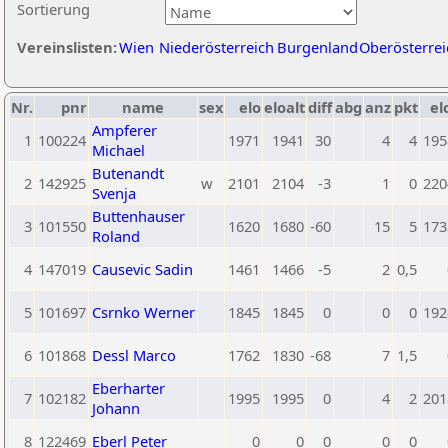
Sortierung
Vereinslisten:
Wien
Niederösterreich
Burgenland
Oberösterrei
Nr.
pnr
name
sex
elo
eloalt
diff
abg
anz
pkt
el
Ampferer
1
100224
1971
1941
30
4
4
195
Michael
Butenandt
2
142925
w
2101
2104
-3
1
0
220
Svenja
Buttenhauser
3
101550
1620
1680
-60
15
5
173
Roland
4
147019
Causevic Sadin
1461
1466
-5
2
0,5
5
101697
Csrnko Werner
1845
1845
0
0
0
192
6
101868
Dessl Marco
1762
1830
-68
7
1,5
Eberharter
7
102182
1995
1995
0
4
2
201
Johann
8
122469
Eberl Peter
0
0
0
0
0