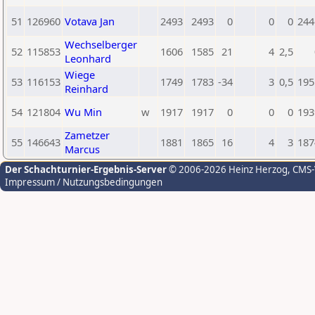
51
126960
Votava Jan
2493
2493
0
0
0
244
Wechselberger
52
115853
1606
1585
21
4
2,5
Leonhard
Wiege
53
116153
1749
1783
-34
3
0,5
195
Reinhard
54
121804
Wu Min
w
1917
1917
0
0
0
193
Zametzer
55
146643
1881
1865
16
4
3
187
Marcus
Der Schachturnier-Ergebnis-Server
© 2006-2026 Heinz Herzog
, CMS
Impressum / Nutzungsbedingungen