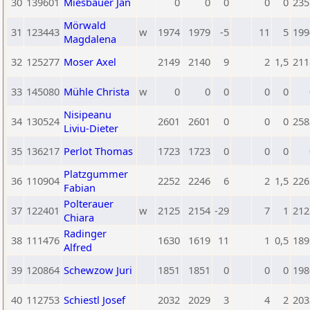
30
139601
Miesbauer Jan
0
0
0
0
0
235
Mörwald
31
123443
w
1974
1979
-5
11
5
199
Magdalena
32
125277
Moser Axel
2149
2140
9
2
1,5
211
33
145080
Mühle Christa
w
0
0
0
0
0
Nisipeanu
34
130524
2601
2601
0
0
0
258
Liviu-Dieter
35
136217
Perlot Thomas
1723
1723
0
0
0
Platzgummer
36
110904
2252
2246
6
2
1,5
226
Fabian
Polterauer
37
122401
w
2125
2154
-29
7
1
212
Chiara
Radinger
38
111476
1630
1619
11
1
0,5
189
Alfred
39
120864
Schewzow Juri
1851
1851
0
0
0
198
40
112753
Schiestl Josef
2032
2029
3
4
2
203