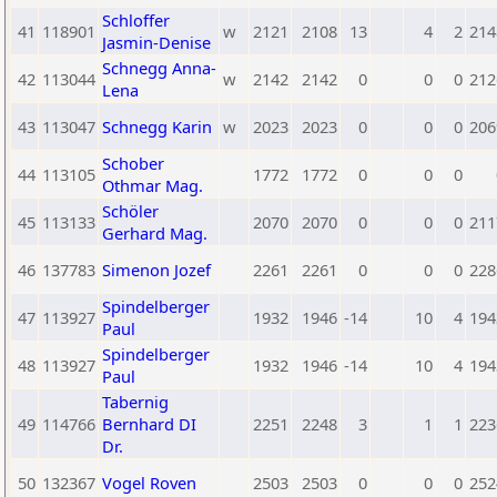
Schloffer
41
118901
w
2121
2108
13
4
2
214
Jasmin-Denise
Schnegg Anna-
42
113044
w
2142
2142
0
0
0
212
Lena
43
113047
Schnegg Karin
w
2023
2023
0
0
0
206
Schober
44
113105
1772
1772
0
0
0
Othmar Mag.
Schöler
45
113133
2070
2070
0
0
0
211
Gerhard Mag.
46
137783
Simenon Jozef
2261
2261
0
0
0
228
Spindelberger
47
113927
1932
1946
-14
10
4
194
Paul
Spindelberger
48
113927
1932
1946
-14
10
4
194
Paul
Tabernig
49
114766
Bernhard DI
2251
2248
3
1
1
223
Dr.
50
132367
Vogel Roven
2503
2503
0
0
0
252