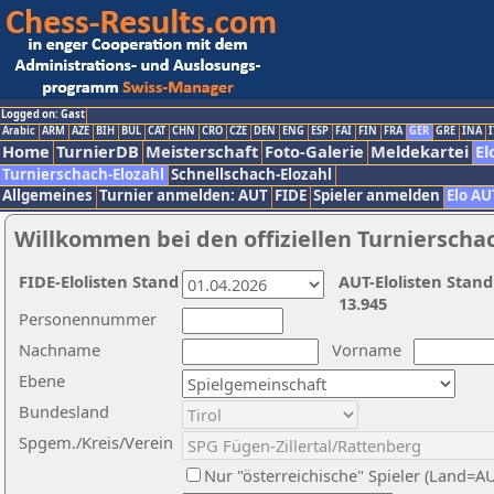
Logged on: Gast
Arabic
ARM
AZE
BIH
BUL
CAT
CHN
CRO
CZE
DEN
ENG
ESP
FAI
FIN
FRA
GER
GRE
INA
I
Home
TurnierDB
Meisterschaft
Foto-Galerie
Meldekartei
El
Turnierschach-Elozahl
Schnellschach-Elozahl
Allgemeines
Turnier anmelden: AUT
FIDE
Spieler anmelden
Elo AU
Willkommen bei den offiziellen Turnierscha
FIDE-Elolisten Stand
AUT-Elolisten Stand
13.945
Personennummer
Nachname
Vorname
Ebene
Bundesland
Spgem./Kreis/Verein
Nur "österreichische" Spieler (Land=A