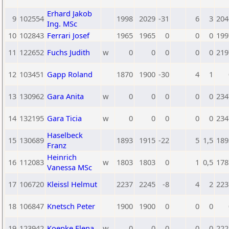
Erhard Jakob
9
102554
1998
2029
-31
6
3
204
Ing. MSc
10
102843
Ferrari Josef
1965
1965
0
0
0
199
11
122652
Fuchs Judith
w
0
0
0
0
0
219
12
103451
Gapp Roland
1870
1900
-30
4
1
13
130962
Gara Anita
w
0
0
0
0
0
234
14
132195
Gara Ticia
w
0
0
0
0
0
234
Haselbeck
15
130689
1893
1915
-22
5
1,5
189
Franz
Heinrich
16
112083
w
1803
1803
0
1
0,5
178
Vanessa MSc
17
106720
Kleissl Helmut
2237
2245
-8
4
2
223
18
106847
Knetsch Peter
1900
1900
0
0
0
19
123942
Koepke Elena
w
0
0
0
0
0
222