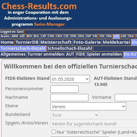
Logged on: Gast
Arabic
ARM
AZE
BIH
BUL
CAT
CHN
CRO
CZE
DEN
ENG
ESP
FAI
FIN
FRA
GER
GRE
INA
I
Home
TurnierDB
Meisterschaft
Foto-Galerie
Meldekartei
El
Turnierschach-Elozahl
Schnellschach-Elozahl
Allgemeines
Turnier anmelden: AUT
FIDE
Spieler anmelden
Elo AU
Willkommen bei den offiziellen Turnierscha
FIDE-Elolisten Stand
AUT-Elolisten Stand
13.945
Personennummer
Nachname
Vorname
Ebene
Bundesland
Spgem./Kreis/Verein
Nur "österreichische" Spieler (Land=A