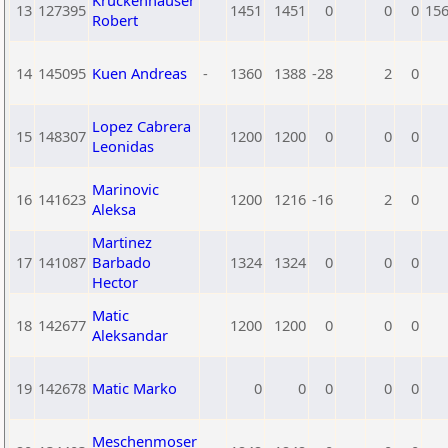
Kruckenhauser
13
127395
1451
1451
0
0
0
15
Robert
14
145095
Kuen Andreas
-
1360
1388
-28
2
0
Lopez Cabrera
15
148307
1200
1200
0
0
0
Leonidas
Marinovic
16
141623
1200
1216
-16
2
0
Aleksa
Martinez
17
141087
Barbado
1324
1324
0
0
0
Hector
Matic
18
142677
1200
1200
0
0
0
Aleksandar
19
142678
Matic Marko
0
0
0
0
0
Meschenmoser