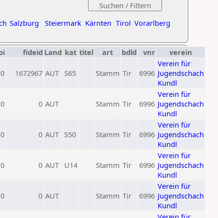
ch
Salzburg
Steiermark
Kärnten
Tirol
Vorarlberg
oi
fideid
Land
kat
titel
art
bdld
vnr
verein
Verein für
0
1672967
AUT
S65
Stamm
Tir
6996
Jugendschach
Kundl
Verein für
0
0
AUT
Stamm
Tir
6996
Jugendschach
Kundl
Verein für
0
0
AUT
S50
Stamm
Tir
6996
Jugendschach
Kundl
Verein für
0
0
AUT
U14
Stamm
Tir
6996
Jugendschach
Kundl
Verein für
0
0
AUT
Stamm
Tir
6996
Jugendschach
Kundl
Verein für