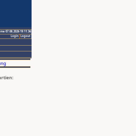
ime 07.08.2026 19:11:36
Login
Logout
artien: