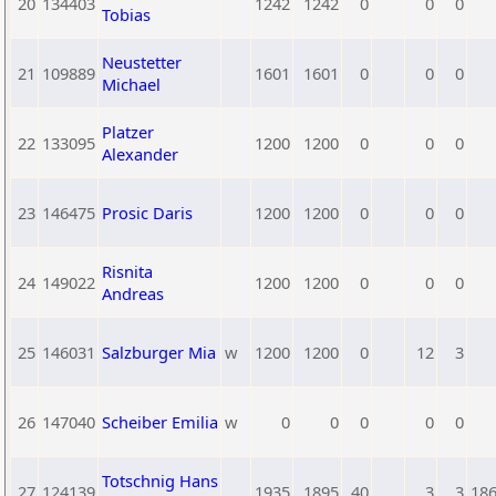
20
134403
1242
1242
0
0
0
Tobias
Neustetter
21
109889
1601
1601
0
0
0
Michael
Platzer
22
133095
1200
1200
0
0
0
Alexander
23
146475
Prosic Daris
1200
1200
0
0
0
Risnita
24
149022
1200
1200
0
0
0
Andreas
25
146031
Salzburger Mia
w
1200
1200
0
12
3
26
147040
Scheiber Emilia
w
0
0
0
0
0
Totschnig Hans
27
124139
1935
1895
40
3
3
18