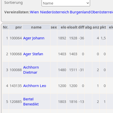
Sortierung
Vereinslisten:
Wien
Niederösterreich
Burgenland
Oberösterrei
Nr.
pnr
name
sex
elo
eloalt
diff
abg
anz
pkt
el
1
100064
Ager Johann
1892
1928
-36
4
1,5
2
100068
Ager Stefan
1403
1403
0
0
0
Aichhorn
3
100088
1480
1511
-31
2
0
Dietmar
4
143135
Aichhorn Leo
1200
1200
0
1
0
Bertel
5
120885
1803
1816
-13
2
1
Benedikt