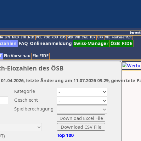
Servert
TA
JPN
MKD
LTU
NED
POL
POR
ROU
RUS
SRB
SVK
SWE
TUR
UKR
VIE
FontSize:11pt
ozahlen
FAQ
Onlineanmeldung
Swiss-Manager
ÖSB
FIDE
T
Elo Vorschau
Elo FIDE
ch-Elozahlen des ÖSB
 01.04.2026, letzte Änderung am 11.07.2026 09:29, gewertete P
Kategorie
Geschlecht
Spielberechtigung
Top 100
UT)