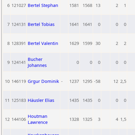
6
121027
Bertel Stephan
1581
1568
13
2
1
7
124131
Bertel Tobias
1641
1641
0
0
0
8
128391
Bertel Valentin
1629
1599
30
2
2
Bucher
9
124141
0
0
0
0
0
Johannes
10
146119
Grgur Dominik
-
1237
1295
-58
12
2,5
11
125183
Häusler Elias
1435
1435
0
0
0
Houtman
12
144106
1328
1325
3
4
1,5
Lawrence