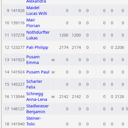
Alexandra
Maidel
9
141926
0
0
0
0
0
0
Lucas Willi
Mair
10
139116
0
0
0
0
0
0
Florian
Nothdurfter
11
137278
1200
1200
0
0
0
0
Lukas
12
123277
Pali Philipp
2174
2174
0
0
0
2206
Pusam
13
141923
w
0
0
0
0
0
0
Emma
14
141924
Pusam Paul
w
0
0
0
0
0
0
Scharler
15
145227
0
0
0
0
0
0
Felix
Schnegg
16
113044
w
2142
2142
0
0
0
2126
Anna-Lena
Stadlwieser
17
146127
0
0
0
0
0
0
5
Benjamin
Steiner-
18
141940
Tolic
0
0
0
0
0
0