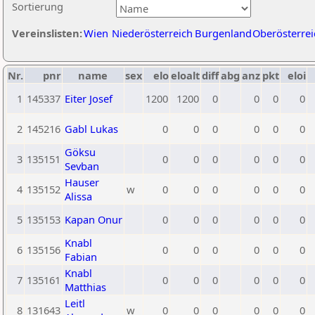
Sortierung
Vereinslisten:
Wien
Niederösterreich
Burgenland
Oberösterrei
Nr.
pnr
name
sex
elo
eloalt
diff
abg
anz
pkt
eloi
1
145337
Eiter Josef
1200
1200
0
0
0
0
2
145216
Gabl Lukas
0
0
0
0
0
0
Göksu
3
135151
0
0
0
0
0
0
Sevban
Hauser
4
135152
w
0
0
0
0
0
0
Alissa
5
135153
Kapan Onur
0
0
0
0
0
0
Knabl
6
135156
0
0
0
0
0
0
Fabian
Knabl
7
135161
0
0
0
0
0
0
Matthias
Leitl
8
131643
w
0
0
0
0
0
0