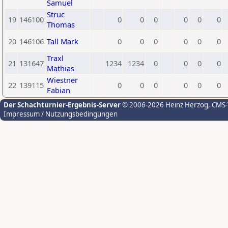
Samuel
Struc
19
146100
0
0
0
0
0
0
Thomas
20
146106
Tall Mark
0
0
0
0
0
0
Traxl
21
131647
1234
1234
0
0
0
0
Mathias
Wiestner
22
139115
0
0
0
0
0
0
Fabian
Der Schachturnier-Ergebnis-Server
© 2006-2026 Heinz Herzog
, CMS
Impressum / Nutzungsbedingungen