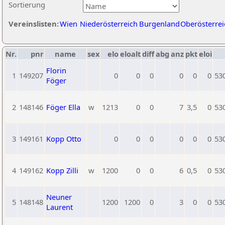
Sortierung
Vereinslisten:
Wien
Niederösterreich
Burgenland
Oberösterrei
Nr.
pnr
name
sex
elo
eloalt
diff
abg
anz
pkt
eloi
Florin
1
149207
0
0
0
0
0
0
53
Föger
2
148146
Föger Ella
w
1213
0
0
7
3,5
0
53
3
149161
Kopp Otto
0
0
0
0
0
0
53
4
149162
Kopp Zilli
w
1200
0
0
6
0,5
0
53
Neuner
5
148148
1200
1200
0
3
0
0
53
Laurent