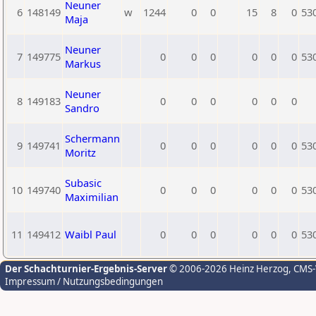
Neuner
6
148149
w
1244
0
0
15
8
0
53
Maja
Neuner
7
149775
0
0
0
0
0
0
53
Markus
Neuner
8
149183
0
0
0
0
0
0
Sandro
Schermann
9
149741
0
0
0
0
0
0
53
Moritz
Subasic
10
149740
0
0
0
0
0
0
53
Maximilian
11
149412
Waibl Paul
0
0
0
0
0
0
53
Der Schachturnier-Ergebnis-Server
© 2006-2026 Heinz Herzog
, CMS
Impressum / Nutzungsbedingungen