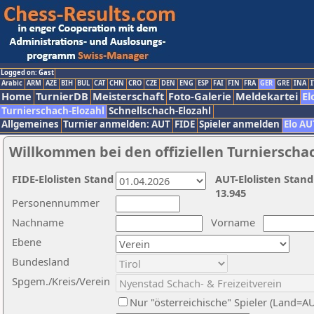
Logged on: Gast
Arabic
ARM
AZE
BIH
BUL
CAT
CHN
CRO
CZE
DEN
ENG
ESP
FAI
FIN
FRA
GER
GRE
INA
I
Home
TurnierDB
Meisterschaft
Foto-Galerie
Meldekartei
El
Turnierschach-Elozahl
Schnellschach-Elozahl
Allgemeines
Turnier anmelden: AUT
FIDE
Spieler anmelden
Elo AU
Willkommen bei den offiziellen Turnierscha
FIDE-Elolisten Stand
AUT-Elolisten Stand
13.945
Personennummer
Nachname
Vorname
Ebene
Bundesland
Spgem./Kreis/Verein
Nur "österreichische" Spieler (Land=A