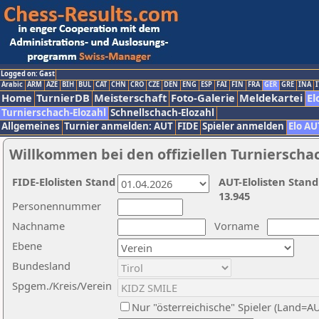
Logged on: Gast
Arabic
ARM
AZE
BIH
BUL
CAT
CHN
CRO
CZE
DEN
ENG
ESP
FAI
FIN
FRA
GER
GRE
INA
I
Home
TurnierDB
Meisterschaft
Foto-Galerie
Meldekartei
El
Turnierschach-Elozahl
Schnellschach-Elozahl
Allgemeines
Turnier anmelden: AUT
FIDE
Spieler anmelden
Elo AU
Willkommen bei den offiziellen Turnierscha
FIDE-Elolisten Stand
AUT-Elolisten Stand
13.945
Personennummer
Nachname
Vorname
Ebene
Bundesland
Spgem./Kreis/Verein
Nur "österreichische" Spieler (Land=A