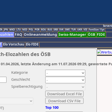
Servert
TA
JPN
MKD
LTU
NED
POL
POR
ROU
RUS
SRB
SVK
SWE
TUR
UKR
VIE
FontSize:11pt
ozahlen
FAQ
Onlineanmeldung
Swiss-Manager
ÖSB
FIDE
T
Elo Vorschau
Elo FIDE
ch-Elozahlen des ÖSB
 01.04.2026, letzte Änderung am 11.07.2026 09:29, gewertete P
Kategorie
Geschlecht
Spielberechtigung
Top 100
UT)