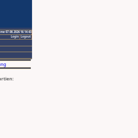
ime 07.08.2026 16:14:43
Login
Logout
artien: