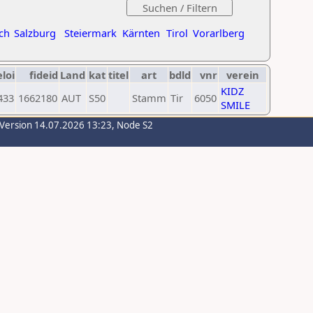
ch
Salzburg
Steiermark
Kärnten
Tirol
Vorarlberg
eloi
fideid
Land
kat
titel
art
bdld
vnr
verein
KIDZ
433
1662180
AUT
S50
Stamm
Tir
6050
SMILE
-Version 14.07.2026 13:23, Node S2