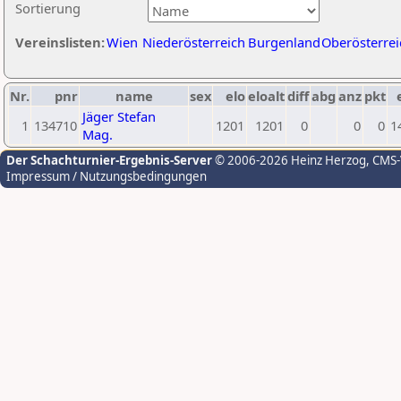
Sortierung
Vereinslisten:
Wien
Niederösterreich
Burgenland
Oberösterrei
Nr.
pnr
name
sex
elo
eloalt
diff
abg
anz
pkt
Jäger Stefan
1
134710
1201
1201
0
0
0
1
Mag.
Der Schachturnier-Ergebnis-Server
© 2006-2026 Heinz Herzog
, CMS
Impressum / Nutzungsbedingungen