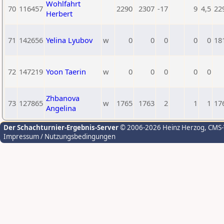
Wohlfahrt
70
116457
2290
2307
-17
9
4,5
22
Herbert
71
142656
Yelina Lyubov
w
0
0
0
0
0
18
72
147219
Yoon Taerin
w
0
0
0
0
0
Zhbanova
73
127865
w
1765
1763
2
1
1
17
Angelina
Der Schachturnier-Ergebnis-Server
© 2006-2026 Heinz Herzog
, CMS
Impressum / Nutzungsbedingungen