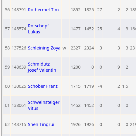
56
148791
Rothermel Tim
1852
1825
27
2
2
18
Rotschopf
57
145574
1477
1452
25
4
3
16
Lukas
58
137526
Schleining Zoya
w
2327
2324
3
3
3
23
Schmidutz
59
148639
1200
0
0
9
2
Josef Valentin
60
130625
Schober Franz
1715
1719
-4
2
1,5
Schweinsteiger
61
138061
1452
1452
0
0
0
Vitus
62
143715
Shen Tingrui
1926
1926
0
0
0
21