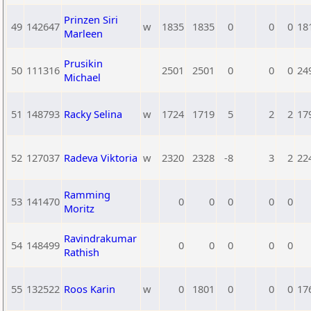
Prinzen Siri
49
142647
w
1835
1835
0
0
0
18
Marleen
Prusikin
50
111316
2501
2501
0
0
0
24
Michael
51
148793
Racky Selina
w
1724
1719
5
2
2
17
52
127037
Radeva Viktoria
w
2320
2328
-8
3
2
22
Ramming
53
141470
0
0
0
0
0
Moritz
Ravindrakumar
54
148499
0
0
0
0
0
Rathish
55
132522
Roos Karin
w
0
1801
0
0
0
17