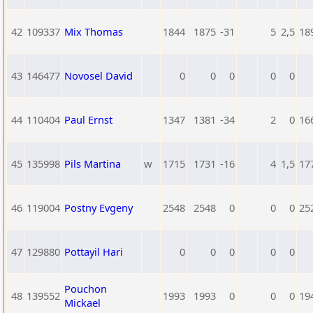
42
109337
Mix Thomas
1844
1875
-31
5
2,5
18
43
146477
Novosel David
0
0
0
0
0
44
110404
Paul Ernst
1347
1381
-34
2
0
16
45
135998
Pils Martina
w
1715
1731
-16
4
1,5
17
46
119004
Postny Evgeny
2548
2548
0
0
0
25
47
129880
Pottayil Hari
0
0
0
0
0
Pouchon
48
139552
1993
1993
0
0
0
19
Mickael