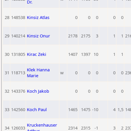
Dr.
28
148538
Kinsiz Atlas
0
0
0
0
0
29
140214
Kinsiz Onur
2178
2175
3
1
1
21
30
131805
Kirac Zeki
1407
1397
10
1
1
Klek Hanna
31
118713
w
0
0
0
0
0
23
Marie
32
143376
Koch Jakob
0
0
0
0
0
33
142560
Koch Paul
1465
1475
-10
4
1,5
14
Kruckenhauser
34
126033
2314
2315
-1
3
2
23
Arthur