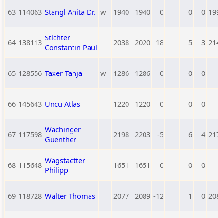
63
114063
Stangl Anita Dr.
w
1940
1940
0
0
0
19
Stichter
64
138113
2038
2020
18
5
3
21
Constantin Paul
65
128556
Taxer Tanja
w
1286
1286
0
0
0
66
145643
Uncu Atlas
1220
1220
0
0
0
Wachinger
67
117598
2198
2203
-5
6
4
21
Guenther
Wagstaetter
68
115648
1651
1651
0
0
0
Philipp
69
118728
Walter Thomas
2077
2089
-12
1
0
20