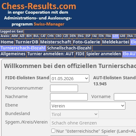
Logged on: Gast
Arabic
ARM
AZE
BIH
BUL
CAT
CHN
CRO
CZE
DEN
ENG
ESP
FAI
FIN
FRA
GER
GRE
INA
I
Home
TurnierDB
Meisterschaft
Foto-Galerie
Meldekartei
El
Turnierschach-Elozahl
Schnellschach-Elozahl
Allgemeines
Turnier anmelden: AUT
FIDE
Spieler anmelden
Elo AU
Willkommen bei den offiziellen Turnierscha
FIDE-Elolisten Stand
AUT-Elolisten Stand
13.945
Personennummer
Nachname
Vorname
Ebene
Bundesland
Spgem./Kreis/Verein
Nur "österreichische" Spieler (Land=A