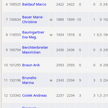
6
100525
Baldauf Marco
2422
2422
0
0
0
24
Bauer Marie-
7
100634
w
1889
1899
-10
1
0
19
Christine
Baumgartner
8
116553
w
1924
1918
6
1
0,5
19
Eva Mag.
Berchtenbreiter
9
100794
2436
2436
0
0
0
24
Maximilian
10
101295
Braun Arik
2593
2593
0
0
0
25
Brunello
11
132196
w
2343
2334
9
3
3
23
Marina
12
125342
Ciolek Andreas
2237
2234
3
3
1,5
21