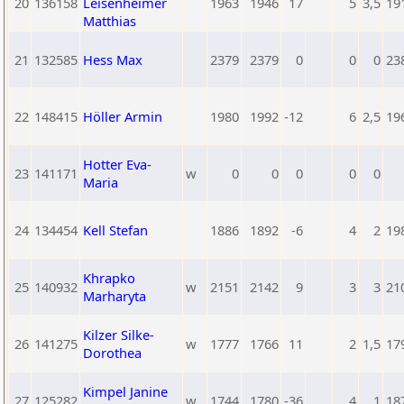
20
136158
Leisenheimer
1963
1946
17
5
3,5
19
Matthias
21
132585
Hess Max
2379
2379
0
0
0
23
22
148415
Höller Armin
1980
1992
-12
6
2,5
19
Hotter Eva-
23
141171
w
0
0
0
0
0
Maria
24
134454
Kell Stefan
1886
1892
-6
4
2
19
Khrapko
25
140932
w
2151
2142
9
3
3
21
Marharyta
Kilzer Silke-
26
141275
w
1777
1766
11
2
1,5
17
Dorothea
Kimpel Janine
27
125282
w
1744
1780
-36
4
1
18