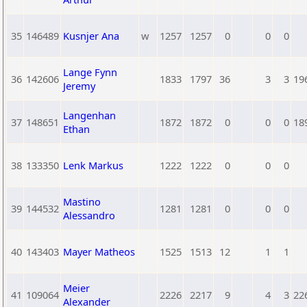
35
146489
Kusnjer Ana
w
1257
1257
0
0
0
Lange Fynn
36
142606
1833
1797
36
3
3
19
Jeremy
Langenhan
37
148651
1872
1872
0
0
0
18
Ethan
38
133350
Lenk Markus
1222
1222
0
0
0
Mastino
39
144532
1281
1281
0
0
0
Alessandro
40
143403
Mayer Matheos
1525
1513
12
1
1
Meier
41
109064
2226
2217
9
4
3
22
Alexander