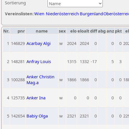
Sortierung
Vereinslisten:
Wien
Niederösterreich
Burgenland
Oberösterrei
Nr.
pnr
name
sex
elo
eloalt
diff
abg
anz
pkt
el
1
146829
Acarbay Algi
w
2024
2024
0
0
0
20
2
148281
Anfray Louis
1315
1332
-17
5
3
Anker Christin
3
100288
w
1866
1866
0
0
0
18
Mag.a
4
125735
Anker Ina
w
0
0
0
0
0
5
142654
Babiy Olga
w
2321
2321
0
0
0
22