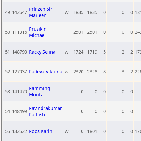
Prinzen Siri
49
142647
w
1835
1835
0
0
0
18
Marleen
Prusikin
50
111316
2501
2501
0
0
0
24
Michael
51
148793
Racky Selina
w
1724
1719
5
2
2
17
52
127037
Radeva Viktoria
w
2320
2328
-8
3
2
22
Ramming
53
141470
0
0
0
0
0
Moritz
Ravindrakumar
54
148499
0
0
0
0
0
Rathish
55
132522
Roos Karin
w
0
1801
0
0
0
17