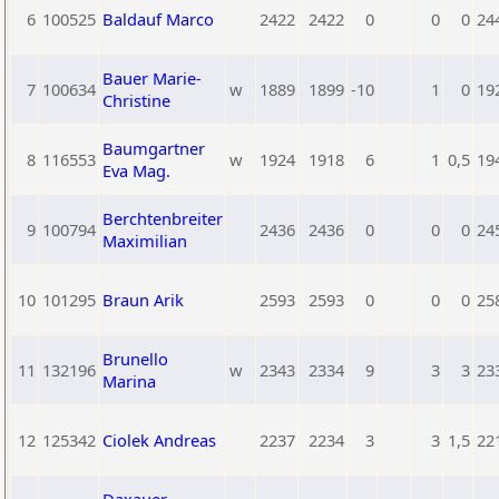
6
100525
Baldauf Marco
2422
2422
0
0
0
24
Bauer Marie-
7
100634
w
1889
1899
-10
1
0
19
Christine
Baumgartner
8
116553
w
1924
1918
6
1
0,5
19
Eva Mag.
Berchtenbreiter
9
100794
2436
2436
0
0
0
24
Maximilian
10
101295
Braun Arik
2593
2593
0
0
0
25
Brunello
11
132196
w
2343
2334
9
3
3
23
Marina
12
125342
Ciolek Andreas
2237
2234
3
3
1,5
22