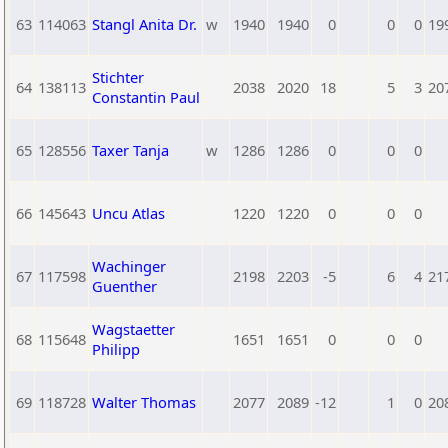
63
114063
Stangl Anita Dr.
w
1940
1940
0
0
0
19
Stichter
64
138113
2038
2020
18
5
3
20
Constantin Paul
65
128556
Taxer Tanja
w
1286
1286
0
0
0
66
145643
Uncu Atlas
1220
1220
0
0
0
Wachinger
67
117598
2198
2203
-5
6
4
21
Guenther
Wagstaetter
68
115648
1651
1651
0
0
0
Philipp
69
118728
Walter Thomas
2077
2089
-12
1
0
20