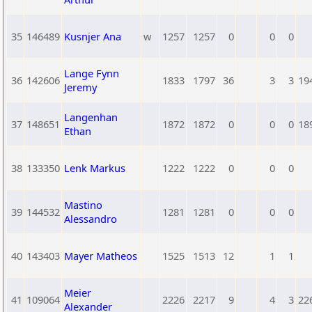
35
146489
Kusnjer Ana
w
1257
1257
0
0
0
Lange Fynn
36
142606
1833
1797
36
3
3
19
Jeremy
Langenhan
37
148651
1872
1872
0
0
0
18
Ethan
38
133350
Lenk Markus
1222
1222
0
0
0
Mastino
39
144532
1281
1281
0
0
0
Alessandro
40
143403
Mayer Matheos
1525
1513
12
1
1
Meier
41
109064
2226
2217
9
4
3
22
Alexander