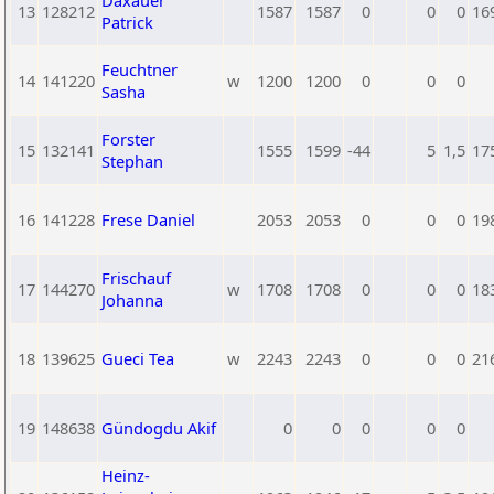
Daxauer
13
128212
1587
1587
0
0
0
16
Patrick
Feuchtner
14
141220
w
1200
1200
0
0
0
Sasha
Forster
15
132141
1555
1599
-44
5
1,5
17
Stephan
16
141228
Frese Daniel
2053
2053
0
0
0
19
Frischauf
17
144270
w
1708
1708
0
0
0
18
Johanna
18
139625
Gueci Tea
w
2243
2243
0
0
0
21
19
148638
Gündogdu Akif
0
0
0
0
0
Heinz-