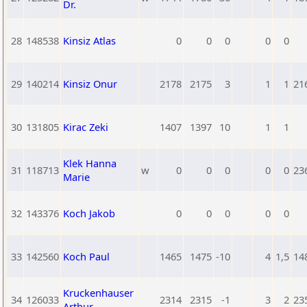
Dr.
28
148538
Kinsiz Atlas
0
0
0
0
0
29
140214
Kinsiz Onur
2178
2175
3
1
1
21
30
131805
Kirac Zeki
1407
1397
10
1
1
Klek Hanna
31
118713
w
0
0
0
0
0
23
Marie
32
143376
Koch Jakob
0
0
0
0
0
33
142560
Koch Paul
1465
1475
-10
4
1,5
14
Kruckenhauser
34
126033
2314
2315
-1
3
2
23
Arthur