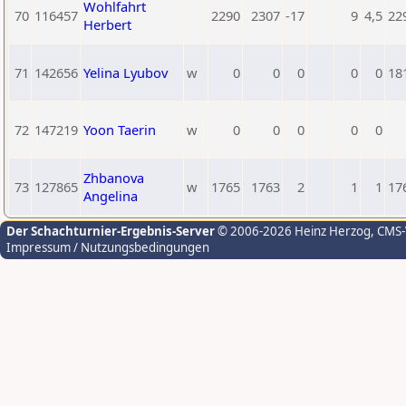
Wohlfahrt
70
116457
2290
2307
-17
9
4,5
22
Herbert
71
142656
Yelina Lyubov
w
0
0
0
0
0
18
72
147219
Yoon Taerin
w
0
0
0
0
0
Zhbanova
73
127865
w
1765
1763
2
1
1
17
Angelina
Der Schachturnier-Ergebnis-Server
© 2006-2026 Heinz Herzog
, CMS
Impressum / Nutzungsbedingungen