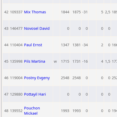
42
109337
Mix Thomas
1844
1875
-31
5
2,5
18
43
146477
Novosel David
0
0
0
0
0
44
110404
Paul Ernst
1347
1381
-34
2
0
16
45
135998
Pils Martina
w
1715
1731
-16
4
1,5
17
46
119004
Postny Evgeny
2548
2548
0
0
0
25
47
129880
Pottayil Hari
0
0
0
0
0
Pouchon
48
139552
1993
1993
0
0
0
19
Mickael