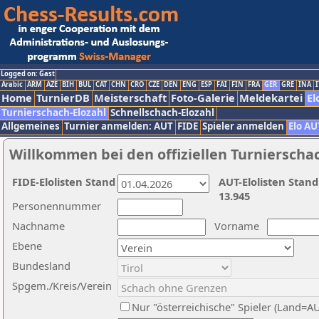
Logged on: Gast
Arabic
ARM
AZE
BIH
BUL
CAT
CHN
CRO
CZE
DEN
ENG
ESP
FAI
FIN
FRA
GER
GRE
INA
I
Home
TurnierDB
Meisterschaft
Foto-Galerie
Meldekartei
El
Turnierschach-Elozahl
Schnellschach-Elozahl
Allgemeines
Turnier anmelden: AUT
FIDE
Spieler anmelden
Elo AU
Willkommen bei den offiziellen Turnierscha
FIDE-Elolisten Stand
AUT-Elolisten Stand
13.945
Personennummer
Nachname
Vorname
Ebene
Bundesland
Spgem./Kreis/Verein
Nur "österreichische" Spieler (Land=A