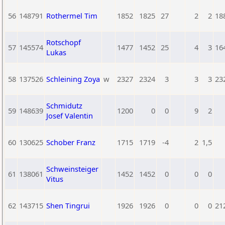
56
148791
Rothermel Tim
1852
1825
27
2
2
18
Rotschopf
57
145574
1477
1452
25
4
3
16
Lukas
58
137526
Schleining Zoya
w
2327
2324
3
3
3
23
Schmidutz
59
148639
1200
0
0
9
2
Josef Valentin
60
130625
Schober Franz
1715
1719
-4
2
1,5
Schweinsteiger
61
138061
1452
1452
0
0
0
Vitus
62
143715
Shen Tingrui
1926
1926
0
0
0
21