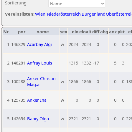
Sortierung
Vereinslisten:
Wien
Niederösterreich
Burgenland
Oberösterrei
Nr.
pnr
name
sex
elo
eloalt
diff
abg
anz
pkt
el
1
146829
Acarbay Algi
w
2024
2024
0
0
0
20
2
148281
Anfray Louis
1315
1332
-17
5
3
Anker Christin
3
100288
w
1866
1866
0
0
0
18
Mag.a
4
125735
Anker Ina
w
0
0
0
0
0
5
142654
Babiy Olga
w
2321
2321
0
0
0
22