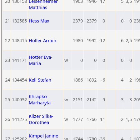
20
136158
Leisenheimer
1963
1946
17
5
3,5
19
Matthias
21
132585
Hess Max
2379
2379
0
0
0
23
22
148415
Höller Armin
1980
1992
-12
6
2,5
19
Hotter Eva-
23
141171
w
0
0
0
0
0
Maria
24
134454
Kell Stefan
1886
1892
-6
4
2
19
Khrapko
25
140932
w
2151
2142
9
3
3
20
Marharyta
Kilzer Silke-
26
141275
w
1777
1766
11
2
1,5
17
Dorothea
Kimpel Janine
27
125282
w
1744
1780
-36
4
1
18