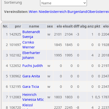
Sortierung
Vereinslisten:
Wien
Niederösterreich
Burgenland
Oberösterrei
Nr.
pnr
name
sex
elo
eloalt
diff
abg
anz
pkt
elo
Butenandt
1
142925
w
2101
2104
-3
1
0
220
Svenja
Csrnko
2
101697
1845
1845
0
0
0
192
Werner
Eberharter
3
102182
1995
1995
0
4
2
201
Johann
4
122652
Fuchs Judith
w
0
0
0
0
0
219
5
130962
Gara Anita
w
0
0
0
0
0
234
6
132195
Gara Ticia
w
0
0
0
0
0
234
Heinrich
7
112083
w
1803
1803
0
1
0,5
178
Vanessa MSc
Kleissl
8
106720
2237
2245
-8
4
2
223