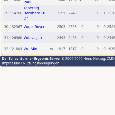
Paul
Tabernig
29
114766
Bernhard DI
2251
2248
3
1
1
223
Dr.
30
132367
Vogel Roven
2503
2503
0
0
0
252
31
126960
Votava Jan
2493
2493
0
0
0
244
32
121804
Wu Min
w
1917
1917
0
0
0
193
Der Schachturnier-Ergebnis-Server
© 2006-2026 Heinz Herzog
, CMS
Impressum / Nutzungsbedingungen