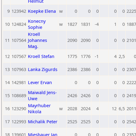
Helmut
9
123942
Koepke Elena
w
0
0
0
0
0
222
Konecny
10
124824
w
1827
1831
-4
1
0
188
Sophie
Kroell
11
107564
Johannes
2090
2090
0
0
0
210
Mag.
12
107567
Kroell Stefan
1775
1776
-1
4
2,5
13
107963
Lanka Zigurds
2386
2386
0
0
0
230
14
142981
Lever Ervan
0
0
0
0
0
222
Maiwald Jens-
15
108689
2426
2426
0
0
0
241
Uwe
Mayrhuber
16
123290
w
2028
2024
4
12
6,5
201
Nikola
17
122993
Michalik Peter
2525
2525
0
0
0
254
18
139601
Miesbauer Jan
0
0
0
0
0
235