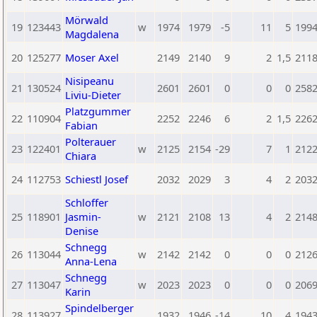
Mörwald
19
123443
w
1974
1979
-5
11
5
199
Magdalena
20
125277
Moser Axel
2149
2140
9
2
1,5
211
Nisipeanu
21
130524
2601
2601
0
0
0
258
Liviu-Dieter
Platzgummer
22
110904
2252
2246
6
2
1,5
226
Fabian
Polterauer
23
122401
w
2125
2154
-29
7
1
212
Chiara
24
112753
Schiestl Josef
2032
2029
3
4
2
203
Schloffer
25
118901
Jasmin-
w
2121
2108
13
4
2
214
Denise
Schnegg
26
113044
w
2142
2142
0
0
0
212
Anna-Lena
Schnegg
27
113047
w
2023
2023
0
0
0
206
Karin
Spindelberger
28
113927
1932
1946
-14
10
4
194