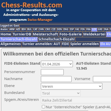
Logged on: Gast
Arabic
ARM
AZE
BIH
BUL
CAT
CHN
CRO
CZE
DEN
ENG
ESP
FAI
FIN
FRA
GER
GRE
INA
I
Home
TurnierDB
Meisterschaft
Foto-Galerie
Meldekartei
El
Turnierschach-Elozahl
Schnellschach-Elozahl
Allgemeines
Turnier anmelden: AUT
FIDE
Spieler anmelden
Elo AU
Willkommen bei den offiziellen Turnierscha
FIDE-Elolisten Stand
AUT-Elolisten Stand
13.945
Personennummer
Nachname
Vorname
Ebene
Bundesland
Spgem./Kreis/Verein
Nur "österreichische" Spieler (Land=A