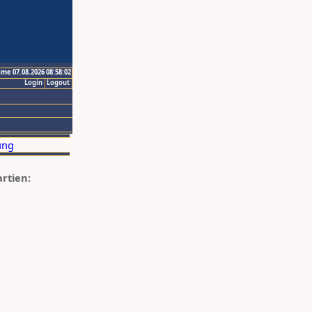
ime 07.08.2026 08:58:02
Login
Logout
artien: