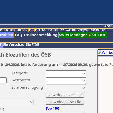
Servert
TA
JPN
MKD
LTU
NED
POL
POR
ROU
RUS
SRB
SVK
SWE
TUR
UKR
VIE
FontSize:11pt
ozahlen
FAQ
Onlineanmeldung
Swiss-Manager
ÖSB
FIDE
T
Elo Vorschau
Elo FIDE
ch-Elozahlen des ÖSB
 01.04.2026, letzte Änderung am 11.07.2026 09:29, gewertete P
Kategorie
Geschlecht
Spielberechtigung
Top 100
UT)