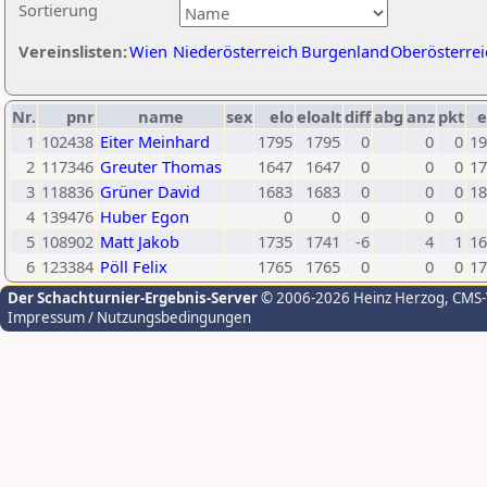
Sortierung
Vereinslisten:
Wien
Niederösterreich
Burgenland
Oberösterrei
Nr.
pnr
name
sex
elo
eloalt
diff
abg
anz
pkt
e
1
102438
Eiter Meinhard
1795
1795
0
0
0
19
2
117346
Greuter Thomas
1647
1647
0
0
0
17
3
118836
Grüner David
1683
1683
0
0
0
18
4
139476
Huber Egon
0
0
0
0
0
5
108902
Matt Jakob
1735
1741
-6
4
1
16
6
123384
Pöll Felix
1765
1765
0
0
0
17
Der Schachturnier-Ergebnis-Server
© 2006-2026 Heinz Herzog
, CMS
Impressum / Nutzungsbedingungen