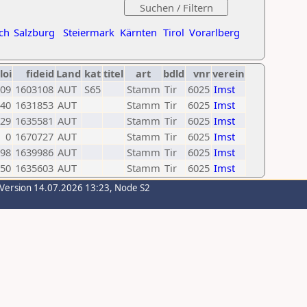
ch
Salzburg
Steiermark
Kärnten
Tirol
Vorarlberg
loi
fideid
Land
kat
titel
art
bdld
vnr
verein
09
1603108
AUT
S65
Stamm
Tir
6025
Imst
40
1631853
AUT
Stamm
Tir
6025
Imst
29
1635581
AUT
Stamm
Tir
6025
Imst
0
1670727
AUT
Stamm
Tir
6025
Imst
98
1639986
AUT
Stamm
Tir
6025
Imst
50
1635603
AUT
Stamm
Tir
6025
Imst
-Version 14.07.2026 13:23, Node S2