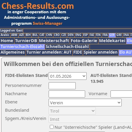
Logged on: Gast
Arabic
ARM
AZE
BIH
BUL
CAT
CHN
CRO
CZE
DEN
ENG
ESP
FAI
FIN
FRA
GER
GRE
INA
I
Home
TurnierDB
Meisterschaft
Foto-Galerie
Meldekartei
El
Turnierschach-Elozahl
Schnellschach-Elozahl
Allgemeines
Turnier anmelden: AUT
FIDE
Spieler anmelden
Elo AU
Willkommen bei den offiziellen Turnierscha
FIDE-Elolisten Stand
AUT-Elolisten Stand
13.945
Personennummer
Nachname
Vorname
Ebene
Bundesland
Spgem./Kreis/Verein
Nur "österreichische" Spieler (Land=A