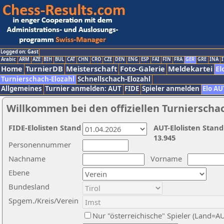
Logged on: Gast
Arabic
ARM
AZE
BIH
BUL
CAT
CHN
CRO
CZE
DEN
ENG
ESP
FAI
FIN
FRA
GER
GRE
INA
I
Home
TurnierDB
Meisterschaft
Foto-Galerie
Meldekartei
El
Turnierschach-Elozahl
Schnellschach-Elozahl
Allgemeines
Turnier anmelden: AUT
FIDE
Spieler anmelden
Elo AU
Willkommen bei den offiziellen Turnierscha
FIDE-Elolisten Stand
AUT-Elolisten Stand
13.945
Personennummer
Nachname
Vorname
Ebene
Bundesland
Spgem./Kreis/Verein
Nur "österreichische" Spieler (Land=A