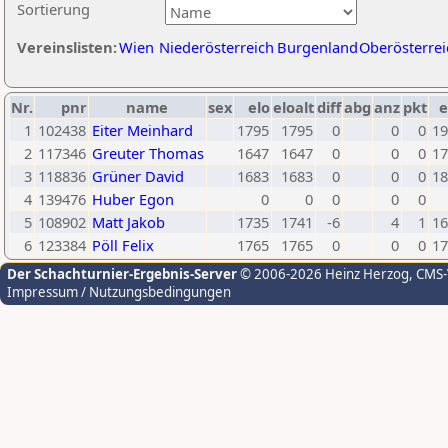
Sortierung
Vereinslisten:
Wien
Niederösterreich
Burgenland
Oberösterrei
Nr.
pnr
name
sex
elo
eloalt
diff
abg
anz
pkt
e
1
102438
Eiter Meinhard
1795
1795
0
0
0
19
2
117346
Greuter Thomas
1647
1647
0
0
0
17
3
118836
Grüner David
1683
1683
0
0
0
18
4
139476
Huber Egon
0
0
0
0
0
5
108902
Matt Jakob
1735
1741
-6
4
1
16
6
123384
Pöll Felix
1765
1765
0
0
0
17
Der Schachturnier-Ergebnis-Server
© 2006-2026 Heinz Herzog
, CMS
Impressum / Nutzungsbedingungen