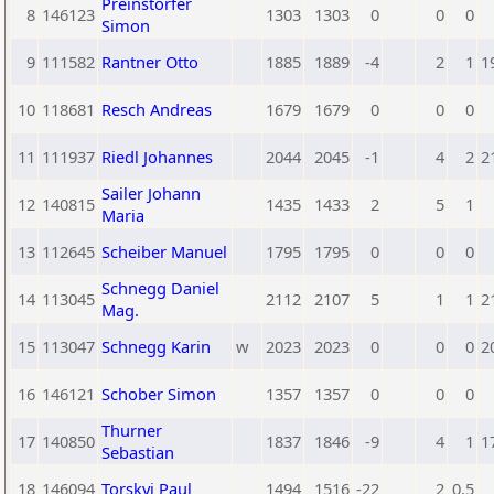
Preinstorfer
8
146123
1303
1303
0
0
0
Simon
9
111582
Rantner Otto
1885
1889
-4
2
1
1
10
118681
Resch Andreas
1679
1679
0
0
0
11
111937
Riedl Johannes
2044
2045
-1
4
2
2
Sailer Johann
12
140815
1435
1433
2
5
1
Maria
13
112645
Scheiber Manuel
1795
1795
0
0
0
Schnegg Daniel
14
113045
2112
2107
5
1
1
2
Mag.
15
113047
Schnegg Karin
w
2023
2023
0
0
0
2
16
146121
Schober Simon
1357
1357
0
0
0
Thurner
17
140850
1837
1846
-9
4
1
1
Sebastian
18
146094
Torskyj Paul
1494
1516
-22
2
0,5