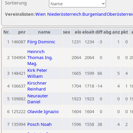
Sortierung
Vereinslisten:
Wien
Niederösterreich
Burgenland
Oberösterrei
Nr.
pnr
name
sex
elo
eloalt
diff
abg
anz
pkt
1
146087
Förg Dominic
1231
1234
-3
1
0
Heinrich
2
104904
Thomas Ing.
2064
2064
0
0
0
2
Mag.
Kirk Peter
3
148421
1665
1599
66
5
4
William
Kirschner
4
106637
1704
1718
-14
4
1
1
Reinhard
Neurauter
5
109882
1923
1923
0
0
0
1
Daniel
6
125222
Olavide Ignazio
1604
1604
0
0
0
1
7
135994
Posch Noah
1596
1558
38
4
2