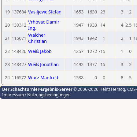
19
137684
Vasiljevic Stefan
1653
1630
23
3
2
Vrhovac Damir
20
139312
1947
1933
14
4
2,5
1
Ing.
Walcher
21
115671
1943
1942
1
2
1
1
Christian
22
148426
Weiß Jakob
1257
1272
-15
1
0
23
148427
Weiß Jonathan
1492
1477
15
3
2
24
116572
Wurz Manfred
1538
0
0
8
5
Der Schachturnier-Ergebnis-Server
© 2006-2026 Heinz Herzog
, CMS
Impressum / Nutzungsbedingungen