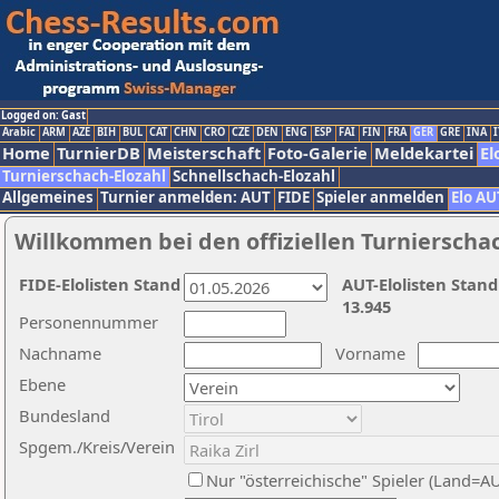
Logged on: Gast
Arabic
ARM
AZE
BIH
BUL
CAT
CHN
CRO
CZE
DEN
ENG
ESP
FAI
FIN
FRA
GER
GRE
INA
I
Home
TurnierDB
Meisterschaft
Foto-Galerie
Meldekartei
El
Turnierschach-Elozahl
Schnellschach-Elozahl
Allgemeines
Turnier anmelden: AUT
FIDE
Spieler anmelden
Elo AU
Willkommen bei den offiziellen Turnierscha
FIDE-Elolisten Stand
AUT-Elolisten Stand
13.945
Personennummer
Nachname
Vorname
Ebene
Bundesland
Spgem./Kreis/Verein
Nur "österreichische" Spieler (Land=A