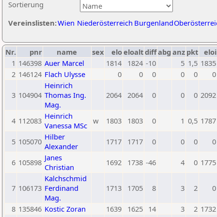
Sortierung
Vereinslisten:
Wien
Niederösterreich
Burgenland
Oberösterrei
Nr.
pnr
name
sex
elo
eloalt
diff
abg
anz
pkt
eloi
1
146398
Auer Marcel
1814
1824
-10
5
1,5
1835
2
146124
Flach Ulysse
0
0
0
0
0
0
Heinrich
3
104904
Thomas Ing.
2064
2064
0
0
0
2092
Mag.
Heinrich
4
112083
w
1803
1803
0
1
0,5
1787
Vanessa MSc
Hilber
5
105070
1717
1717
0
0
0
0
Alexander
Janes
6
105898
1692
1738
-46
4
0
1775
Christian
Kalchschmid
7
106173
Ferdinand
1713
1705
8
3
2
0
Mag.
8
135846
Kostic Zoran
1639
1625
14
3
2
1732