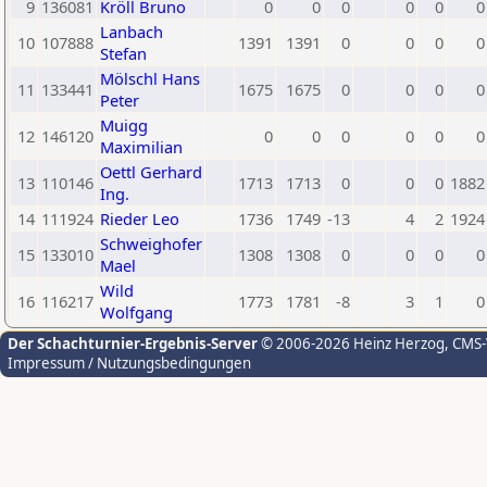
9
136081
Kröll Bruno
0
0
0
0
0
0
Lanbach
10
107888
1391
1391
0
0
0
0
Stefan
Mölschl Hans
11
133441
1675
1675
0
0
0
0
Peter
Muigg
12
146120
0
0
0
0
0
0
Maximilian
Oettl Gerhard
13
110146
1713
1713
0
0
0
1882
Ing.
14
111924
Rieder Leo
1736
1749
-13
4
2
1924
Schweighofer
15
133010
1308
1308
0
0
0
0
Mael
Wild
16
116217
1773
1781
-8
3
1
0
Wolfgang
Der Schachturnier-Ergebnis-Server
© 2006-2026 Heinz Herzog
, CMS
Impressum / Nutzungsbedingungen