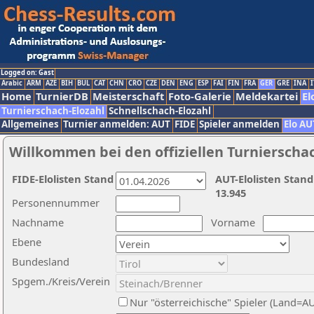
Logged on: Gast
Arabic
ARM
AZE
BIH
BUL
CAT
CHN
CRO
CZE
DEN
ENG
ESP
FAI
FIN
FRA
GER
GRE
INA
I
Home
TurnierDB
Meisterschaft
Foto-Galerie
Meldekartei
El
Turnierschach-Elozahl
Schnellschach-Elozahl
Allgemeines
Turnier anmelden: AUT
FIDE
Spieler anmelden
Elo AU
Willkommen bei den offiziellen Turnierscha
FIDE-Elolisten Stand
AUT-Elolisten Stand
13.945
Personennummer
Nachname
Vorname
Ebene
Bundesland
Spgem./Kreis/Verein
Nur "österreichische" Spieler (Land=A