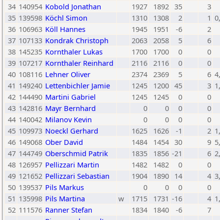
34
140954
Kobold Jonathan
1927
1892
35
3
35
139598
Köchl Simon
1310
1308
2
1
0
36
106963
Köll Hannes
1945
1951
-6
2
37
107133
Kondrak Christoph
2063
2058
5
6
38
145235
Kornthaler Lukas
1700
1700
0
0
39
107217
Kornthaler Reinhard
2116
2116
0
0
40
108116
Lehner Oliver
2374
2369
5
6
4
41
149240
Lettenbichler Jamie
1245
1200
45
3
1
42
144490
Martini Gabriel
1245
1245
0
0
43
142816
Mayr Bernhard
0
0
0
0
44
140042
Milanov Kevin
0
0
0
0
45
109973
Noeckl Gerhard
1625
1626
-1
2
1
46
149068
Ober David
1484
1454
30
9
5
47
144749
Oberschmid Patrik
1835
1856
-21
6
2
48
126957
Pellizzari Martin
1482
1482
0
0
49
121652
Pellizzari Sebastian
1904
1890
14
4
3
50
139537
Pils Markus
0
0
0
0
51
135998
Pils Martina
w
1715
1731
-16
4
1
52
111576
Ranner Stefan
1834
1840
-6
7