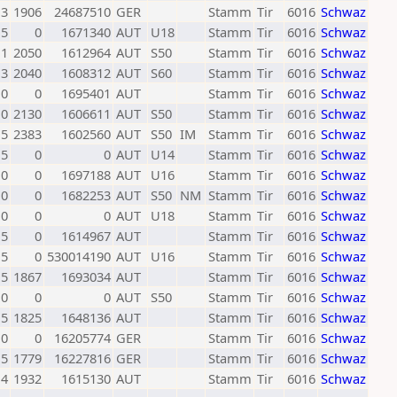
3
1906
24687510
GER
Stamm
Tir
6016
Schwaz
,5
0
1671340
AUT
U18
Stamm
Tir
6016
Schwaz
1
2050
1612964
AUT
S50
Stamm
Tir
6016
Schwaz
3
2040
1608312
AUT
S60
Stamm
Tir
6016
Schwaz
0
0
1695401
AUT
Stamm
Tir
6016
Schwaz
0
2130
1606611
AUT
S50
Stamm
Tir
6016
Schwaz
,5
2383
1602560
AUT
S50
IM
Stamm
Tir
6016
Schwaz
,5
0
0
AUT
U14
Stamm
Tir
6016
Schwaz
0
0
1697188
AUT
U16
Stamm
Tir
6016
Schwaz
0
0
1682253
AUT
S50
NM
Stamm
Tir
6016
Schwaz
0
0
0
AUT
U18
Stamm
Tir
6016
Schwaz
,5
0
1614967
AUT
Stamm
Tir
6016
Schwaz
,5
0
530014190
AUT
U16
Stamm
Tir
6016
Schwaz
,5
1867
1693034
AUT
Stamm
Tir
6016
Schwaz
0
0
0
AUT
S50
Stamm
Tir
6016
Schwaz
,5
1825
1648136
AUT
Stamm
Tir
6016
Schwaz
0
0
16205774
GER
Stamm
Tir
6016
Schwaz
,5
1779
16227816
GER
Stamm
Tir
6016
Schwaz
4
1932
1615130
AUT
Stamm
Tir
6016
Schwaz