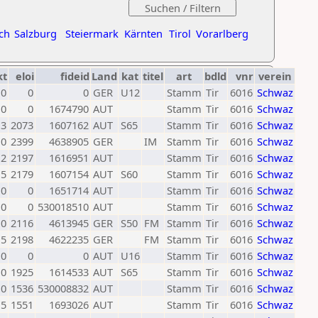
ch
Salzburg
Steiermark
Kärnten
Tirol
Vorarlberg
kt
eloi
fideid
Land
kat
titel
art
bdld
vnr
verein
0
0
0
GER
U12
Stamm
Tir
6016
Schwaz
0
0
1674790
AUT
Stamm
Tir
6016
Schwaz
3
2073
1607162
AUT
S65
Stamm
Tir
6016
Schwaz
0
2399
4638905
GER
IM
Stamm
Tir
6016
Schwaz
2
2197
1616951
AUT
Stamm
Tir
6016
Schwaz
,5
2179
1607154
AUT
S60
Stamm
Tir
6016
Schwaz
0
0
1651714
AUT
Stamm
Tir
6016
Schwaz
0
0
530018510
AUT
Stamm
Tir
6016
Schwaz
0
2116
4613945
GER
S50
FM
Stamm
Tir
6016
Schwaz
,5
2198
4622235
GER
FM
Stamm
Tir
6016
Schwaz
0
0
0
AUT
U16
Stamm
Tir
6016
Schwaz
0
1925
1614533
AUT
S65
Stamm
Tir
6016
Schwaz
0
1536
530008832
AUT
Stamm
Tir
6016
Schwaz
,5
1551
1693026
AUT
Stamm
Tir
6016
Schwaz