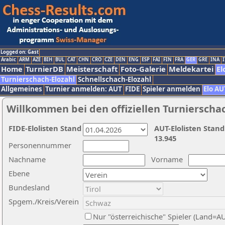
Logged on: Gast
Arabic
ARM
AZE
BIH
BUL
CAT
CHN
CRO
CZE
DEN
ENG
ESP
FAI
FIN
FRA
GER
GRE
INA
I
Home
TurnierDB
Meisterschaft
Foto-Galerie
Meldekartei
El
Turnierschach-Elozahl
Schnellschach-Elozahl
Allgemeines
Turnier anmelden: AUT
FIDE
Spieler anmelden
Elo AU
Willkommen bei den offiziellen Turnierscha
FIDE-Elolisten Stand
AUT-Elolisten Stand
13.945
Personennummer
Nachname
Vorname
Ebene
Bundesland
Spgem./Kreis/Verein
Nur "österreichische" Spieler (Land=A