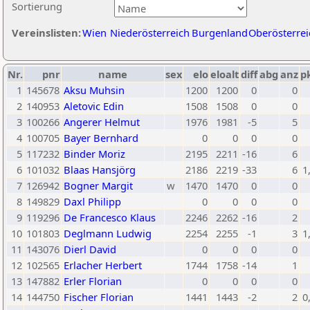
Sortierung
Vereinslisten:
Wien
Niederösterreich
Burgenland
Oberösterrei
Nr.
pnr
name
sex
elo
eloalt
diff
abg
anz
p
1
145678
Aksu Muhsin
1200
1200
0
0
2
140953
Aletovic Edin
1508
1508
0
0
3
100266
Angerer Helmut
1976
1981
-5
5
4
100705
Bayer Bernhard
0
0
0
0
5
117232
Binder Moriz
2195
2211
-16
6
6
101032
Blaas Hansjörg
2186
2219
-33
6
1
7
126942
Bogner Margit
w
1470
1470
0
0
8
149829
Daxl Philipp
0
0
0
0
9
119296
De Francesco Klaus
2246
2262
-16
2
10
101803
Deglmann Ludwig
2254
2255
-1
3
1
11
143076
Dierl David
0
0
0
0
12
102565
Erlacher Herbert
1744
1758
-14
1
13
147882
Erler Florian
0
0
0
0
14
144750
Fischer Florian
1441
1443
-2
2
0