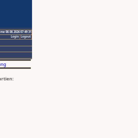
ime 08.08.2026 07:49:31
Login
Logout
artien: