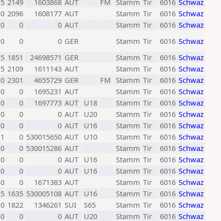
,5
2149
1603868
AUT
FM
Stamm
Tir
6016
Schwaz
0
2096
1608177
AUT
Stamm
Tir
6016
Schwaz
0
0
0
AUT
Stamm
Tir
6016
Schwaz
0
0
0
GER
Stamm
Tir
6016
Schwaz
,5
1851
24698571
GER
Stamm
Tir
6016
Schwaz
5
2109
1611143
AUT
Stamm
Tir
6016
Schwaz
0
2301
4655729
GER
FM
Stamm
Tir
6016
Schwaz
0
0
1695231
AUT
Stamm
Tir
6016
Schwaz
0
0
1697773
AUT
U18
Stamm
Tir
6016
Schwaz
0
0
0
AUT
U20
Stamm
Tir
6016
Schwaz
0
0
0
AUT
U16
Stamm
Tir
6016
Schwaz
1
0
530015650
AUT
U10
Stamm
Tir
6016
Schwaz
0
0
530015286
AUT
Stamm
Tir
6016
Schwaz
0
0
0
AUT
U16
Stamm
Tir
6016
Schwaz
0
0
0
AUT
U16
Stamm
Tir
6016
Schwaz
0
0
1671383
AUT
Stamm
Tir
6016
Schwaz
,5
1635
530005108
AUT
U16
Stamm
Tir
6016
Schwaz
0
1822
1346261
SUI
S65
Stamm
Tir
6016
Schwaz
0
0
0
AUT
U20
Stamm
Tir
6016
Schwaz