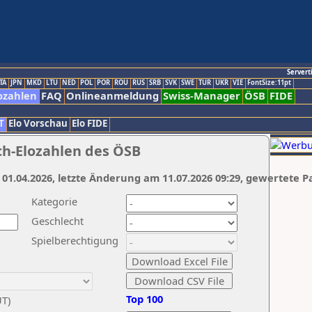
Servert
TA
JPN
MKD
LTU
NED
POL
POR
ROU
RUS
SRB
SVK
SWE
TUR
UKR
VIE
FontSize:11pt
ozahlen
FAQ
Onlineanmeldung
Swiss-Manager
ÖSB
FIDE
T
Elo Vorschau
Elo FIDE
ch-Elozahlen des ÖSB
 01.04.2026, letzte Änderung am 11.07.2026 09:29, gewertete P
Kategorie
Geschlecht
Spielberechtigung
Top 100
UT)