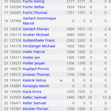
15
103262
Fuchs Georg
2177
2171
6
5
3
16
103290
Fuchs Stefan
1924
1924
0
0
17
103291
Fuchs Thomas
1751
1751
0
0
Gerlach Dominique
18
137966
0
0
0
0
Marcel
19
136228
Gerlach Florian
1804
1817
-13
2
0
20
104114
Gruber Michael
2089
2083
6
8
21
127358
Guttenthaler Franz
2262
2262
0
0
22
145178
Hirzberger Michael
1602
1602
0
0
23
135920
Hofer Patrick
1200
1200
0
0
24
138111
Hotter Jan
1309
1309
0
0
25
139237
Hotter Jesper
1200
1200
0
0
26
149279
Hupfauf Pirmin
1200
0
0
8
27
149272
Jirowez Thomas
1730
1730
0
0
28
139241
Kalecik Selina
w
0
0
0
0
29
143881
Karaoglu Kerim
0
0
0
0
30
139595
Karik Emre
1535
1535
0
0
31
147055
Katkic Samuel
1440
1407
33
13
4
32
106471
Keller Samuel
0
0
0
0
33
131807
Klocker Florian
1200
1200
0
0