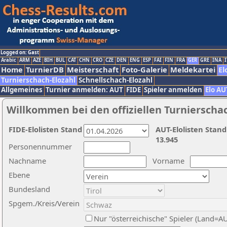
Logged on: Gast
Arabic
ARM
AZE
BIH
BUL
CAT
CHN
CRO
CZE
DEN
ENG
ESP
FAI
FIN
FRA
GER
GRE
INA
I
Home
TurnierDB
Meisterschaft
Foto-Galerie
Meldekartei
El
Turnierschach-Elozahl
Schnellschach-Elozahl
Allgemeines
Turnier anmelden: AUT
FIDE
Spieler anmelden
Elo AU
Willkommen bei den offiziellen Turnierscha
FIDE-Elolisten Stand
AUT-Elolisten Stand
13.945
Personennummer
Nachname
Vorname
Ebene
Bundesland
Spgem./Kreis/Verein
Nur "österreichische" Spieler (Land=A