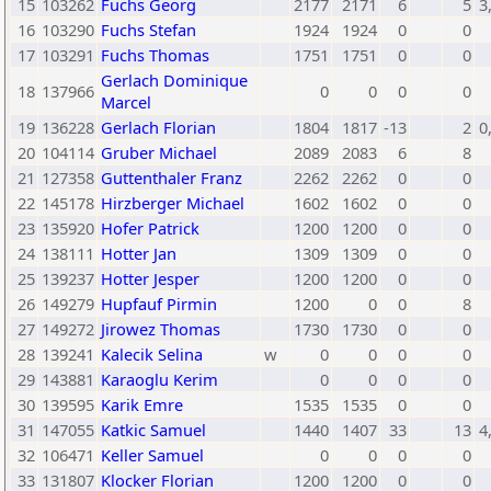
15
103262
Fuchs Georg
2177
2171
6
5
3
16
103290
Fuchs Stefan
1924
1924
0
0
17
103291
Fuchs Thomas
1751
1751
0
0
Gerlach Dominique
18
137966
0
0
0
0
Marcel
19
136228
Gerlach Florian
1804
1817
-13
2
0
20
104114
Gruber Michael
2089
2083
6
8
21
127358
Guttenthaler Franz
2262
2262
0
0
22
145178
Hirzberger Michael
1602
1602
0
0
23
135920
Hofer Patrick
1200
1200
0
0
24
138111
Hotter Jan
1309
1309
0
0
25
139237
Hotter Jesper
1200
1200
0
0
26
149279
Hupfauf Pirmin
1200
0
0
8
27
149272
Jirowez Thomas
1730
1730
0
0
28
139241
Kalecik Selina
w
0
0
0
0
29
143881
Karaoglu Kerim
0
0
0
0
30
139595
Karik Emre
1535
1535
0
0
31
147055
Katkic Samuel
1440
1407
33
13
4
32
106471
Keller Samuel
0
0
0
0
33
131807
Klocker Florian
1200
1200
0
0