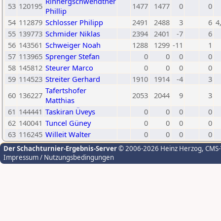
Rinnergschwendtner
53
120195
1477
1477
0
0
Phillip
54
112879
Schlosser Philipp
2491
2488
3
6
4
55
139773
Schmider Niklas
2394
2401
-7
6
56
143561
Schweiger Noah
1288
1299
-11
1
57
113965
Sprenger Stefan
0
0
0
0
58
145812
Steurer Marco
0
0
0
0
59
114523
Streiter Gerhard
1910
1914
-4
3
Tafertshofer
60
136227
2053
2044
9
3
Matthias
61
144441
Taskiran Üveys
0
0
0
0
62
140041
Tuncel Güney
0
0
0
0
63
116245
Willeit Walter
0
0
0
0
Der Schachturnier-Ergebnis-Server
© 2006-2026 Heinz Herzog
, CMS
Impressum / Nutzungsbedingungen