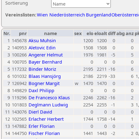
Sortierung
Vereinslisten:
Wien
Niederösterreich
Burgenland
Oberösterrei
Nr.
pnr
name
sex
elo
eloalt
diff
abg
anz
p
1
145678
Aksu Muhsin
1200
1200
0
0
2
140953
Aletovic Edin
1508
1508
0
0
3
100266
Angerer Helmut
1976
1981
-5
5
4
100705
Bayer Bernhard
0
0
0
0
5
117232
Binder Moriz
2195
2211
-16
6
6
101032
Blaas Hansjörg
2186
2219
-33
6
1
7
126942
Bogner Margit
w
1470
1470
0
0
8
149829
Daxl Philipp
0
0
0
0
9
119296
De Francesco Klaus
2246
2262
-16
2
10
101803
Deglmann Ludwig
2254
2255
-1
3
1
11
143076
Dierl David
0
0
0
0
12
102565
Erlacher Herbert
1744
1758
-14
1
13
147882
Erler Florian
0
0
0
0
14
144750
Fischer Florian
1441
1443
-2
2
0