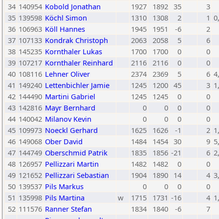
34
140954
Kobold Jonathan
1927
1892
35
3
35
139598
Köchl Simon
1310
1308
2
1
0
36
106963
Köll Hannes
1945
1951
-6
2
37
107133
Kondrak Christoph
2063
2058
5
6
38
145235
Kornthaler Lukas
1700
1700
0
0
39
107217
Kornthaler Reinhard
2116
2116
0
0
40
108116
Lehner Oliver
2374
2369
5
6
4
41
149240
Lettenbichler Jamie
1245
1200
45
3
1
42
144490
Martini Gabriel
1245
1245
0
0
43
142816
Mayr Bernhard
0
0
0
0
44
140042
Milanov Kevin
0
0
0
0
45
109973
Noeckl Gerhard
1625
1626
-1
2
1
46
149068
Ober David
1484
1454
30
9
5
47
144749
Oberschmid Patrik
1835
1856
-21
6
2
48
126957
Pellizzari Martin
1482
1482
0
0
49
121652
Pellizzari Sebastian
1904
1890
14
4
3
50
139537
Pils Markus
0
0
0
0
51
135998
Pils Martina
w
1715
1731
-16
4
1
52
111576
Ranner Stefan
1834
1840
-6
7