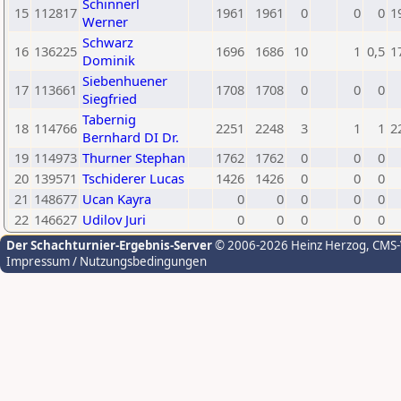
Schinnerl
15
112817
1961
1961
0
0
0
1
Werner
Schwarz
16
136225
1696
1686
10
1
0,5
1
Dominik
Siebenhuener
17
113661
1708
1708
0
0
0
Siegfried
Tabernig
18
114766
2251
2248
3
1
1
2
Bernhard DI Dr.
19
114973
Thurner Stephan
1762
1762
0
0
0
20
139571
Tschiderer Lucas
1426
1426
0
0
0
21
148677
Ucan Kayra
0
0
0
0
0
22
146627
Udilov Juri
0
0
0
0
0
Der Schachturnier-Ergebnis-Server
© 2006-2026 Heinz Herzog
, CMS
Impressum / Nutzungsbedingungen