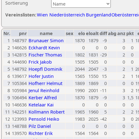
Sortierung
Vereinslisten:
Wien
Niederösterreich
Burgenland
Oberösterrei
Nr.
pnr
name
sex
elo
eloalt
diff
abg
anz
pkt
1
148797
Brunauer Simon
1870
1879
-9
3
1
1
2
146626
Eckhardt Kevin
0
0
0
0
0
3
142815
Fischer Thomas
1802
1831
-29
2
0
4
144690
Frick Jakob
1505
1505
0
0
0
5
148792
Hoepfl Dominik
2044
2047
-3
2
1
2
6
139617
Hofer Justin
1565
1550
15
2
1
1
7
105364
Hofherr Helmut
1869
1869
0
0
0
1
8
105984
Jenul Reinhold
1990
2001
-11
3
2
1
9
106494
Kerber Alfred
1870
1879
-9
3
1,5
1
10
146636
Ketelaar Kai
0
0
0
0
0
11
142251
Kollmann Robert
1965
1960
5
2
2
1
12
123993
Pensold Heiko
1983
2025
-42
3
0
2
13
148788
Pilz Daniel
0
0
0
0
0
14
139570
Richter Erik
1564
1564
0
0
0