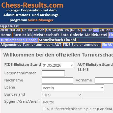
Logged on: Gast
Arabic
ARM
AZE
BIH
BUL
CAT
CHN
CRO
CZE
DEN
ENG
ESP
FAI
FIN
FRA
GER
GRE
INA
I
Home
TurnierDB
Meisterschaft
Foto-Galerie
Meldekartei
El
Turnierschach-Elozahl
Schnellschach-Elozahl
Allgemeines
Turnier anmelden: AUT
FIDE
Spieler anmelden
Elo AU
Willkommen bei den offiziellen Turnierscha
FIDE-Elolisten Stand
AUT-Elolisten Stand
13.945
Personennummer
Nachname
Vorname
Ebene
Bundesland
Spgem./Kreis/Verein
Nur "österreichische" Spieler (Land=A