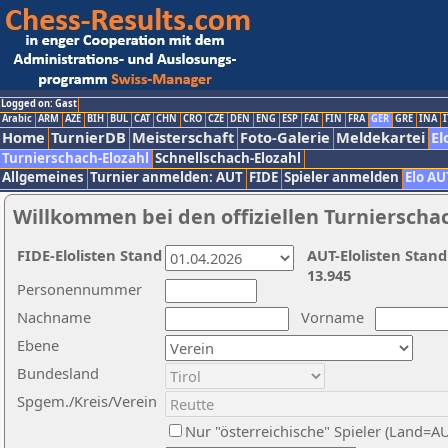
Logged on: Gast
Arabic
ARM
AZE
BIH
BUL
CAT
CHN
CRO
CZE
DEN
ENG
ESP
FAI
FIN
FRA
GER
GRE
INA
I
Home
TurnierDB
Meisterschaft
Foto-Galerie
Meldekartei
El
Turnierschach-Elozahl
Schnellschach-Elozahl
Allgemeines
Turnier anmelden: AUT
FIDE
Spieler anmelden
Elo AU
Willkommen bei den offiziellen Turnierscha
FIDE-Elolisten Stand
AUT-Elolisten Stand
13.945
Personennummer
Nachname
Vorname
Ebene
Bundesland
Spgem./Kreis/Verein
Nur "österreichische" Spieler (Land=A