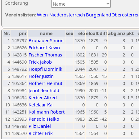
Sortierung
Vereinslisten:
Wien
Niederösterreich
Burgenland
Oberösterrei
Nr.
pnr
name
sex
elo
eloalt
diff
abg
anz
pkt
1
148797
Brunauer Simon
1870
1879
-9
3
1
1
2
146626
Eckhardt Kevin
0
0
0
0
0
3
142815
Fischer Thomas
1802
1831
-29
2
0
4
144690
Frick Jakob
1505
1505
0
0
0
5
148792
Hoepfl Dominik
2044
2047
-3
2
1
2
6
139617
Hofer Justin
1565
1550
15
2
1
1
7
105364
Hofherr Helmut
1869
1869
0
0
0
1
8
105984
Jenul Reinhold
1990
2001
-11
3
2
1
9
106494
Kerber Alfred
1870
1879
-9
3
1,5
1
10
146636
Ketelaar Kai
0
0
0
0
0
11
142251
Kollmann Robert
1965
1960
5
2
2
1
12
123993
Pensold Heiko
1983
2025
-42
3
0
2
13
148788
Pilz Daniel
0
0
0
0
0
14
139570
Richter Erik
1564
1564
0
0
0