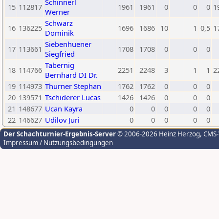
Schinnerl
15
112817
1961
1961
0
0
0
1
Werner
Schwarz
16
136225
1696
1686
10
1
0,5
1
Dominik
Siebenhuener
17
113661
1708
1708
0
0
0
Siegfried
Tabernig
18
114766
2251
2248
3
1
1
2
Bernhard DI Dr.
19
114973
Thurner Stephan
1762
1762
0
0
0
20
139571
Tschiderer Lucas
1426
1426
0
0
0
21
148677
Ucan Kayra
0
0
0
0
0
22
146627
Udilov Juri
0
0
0
0
0
Der Schachturnier-Ergebnis-Server
© 2006-2026 Heinz Herzog
, CMS
Impressum / Nutzungsbedingungen