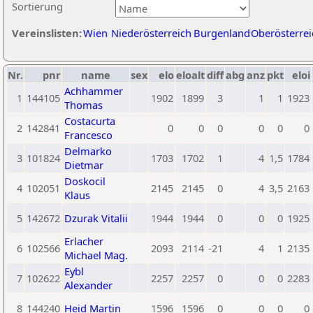
Sortierung
Vereinslisten:
Wien
Niederösterreich
Burgenland
Oberösterrei
Nr.
pnr
name
sex
elo
eloalt
diff
abg
anz
pkt
eloi
Achhammer
1
144105
1902
1899
3
1
1
1923
Thomas
Costacurta
2
142841
0
0
0
0
0
0
Francesco
Delmarko
3
101824
1703
1702
1
4
1,5
1784
Dietmar
Doskocil
4
102051
2145
2145
0
4
3,5
2163
Klaus
5
142672
Dzurak Vitalii
1944
1944
0
0
0
1925
Erlacher
6
102566
2093
2114
-21
4
1
2135
Michael Mag.
Eybl
7
102622
2257
2257
0
0
0
2283
Alexander
8
144240
Heid Martin
1596
1596
0
0
0
0