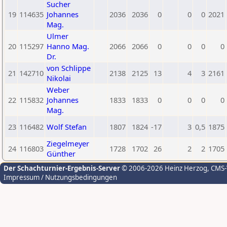
Sucher
19
114635
Johannes
2036
2036
0
0
0
2021
Mag.
Ulmer
20
115297
Hanno Mag.
2066
2066
0
0
0
0
Dr.
von Schlippe
21
142710
2138
2125
13
4
3
2161
Nikolai
Weber
22
115832
Johannes
1833
1833
0
0
0
0
Mag.
23
116482
Wolf Stefan
1807
1824
-17
3
0,5
1875
Ziegelmeyer
24
116803
1728
1702
26
2
2
1705
Günther
Der Schachturnier-Ergebnis-Server
© 2006-2026 Heinz Herzog
, CMS
Impressum / Nutzungsbedingungen