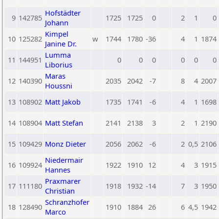
Hofstädter
9
142785
1725
1725
0
2
1
0
Johann
Kimpel
10
125282
w
1744
1780
-36
4
1
1874
Janine Dr.
Lumma
11
144951
0
0
0
0
0
0
Liborius
Maras
12
140390
2035
2042
-7
8
4
2007
Houssni
13
108902
Matt Jakob
1735
1741
-6
4
1
1698
14
108904
Matt Stefan
2141
2138
3
2
1
2190
15
109429
Monz Dieter
2056
2062
-6
2
0,5
2106
Niedermair
16
109924
1922
1910
12
4
3
1915
Hannes
Praxmarer
17
111180
1918
1932
-14
7
3
1950
Christian
Schranzhofer
18
128490
1910
1884
26
6
4,5
1942
Marco