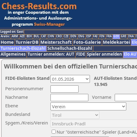
Logged on: Gast
Arabic
ARM
AZE
BIH
BUL
CAT
CHN
CRO
CZE
DEN
ENG
ESP
FAI
FIN
FRA
GER
GRE
INA
I
Home
TurnierDB
Meisterschaft
Foto-Galerie
Meldekartei
El
Turnierschach-Elozahl
Schnellschach-Elozahl
Allgemeines
Turnier anmelden: AUT
FIDE
Spieler anmelden
Elo AU
Willkommen bei den offiziellen Turnierscha
FIDE-Elolisten Stand
AUT-Elolisten Stand
13.945
Personennummer
Nachname
Vorname
Ebene
Bundesland
Spgem./Kreis/Verein
Nur "österreichische" Spieler (Land=A