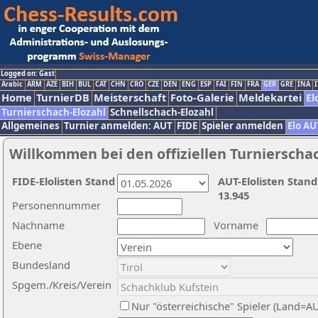
Logged on: Gast
Arabic
ARM
AZE
BIH
BUL
CAT
CHN
CRO
CZE
DEN
ENG
ESP
FAI
FIN
FRA
GER
GRE
INA
I
Home
TurnierDB
Meisterschaft
Foto-Galerie
Meldekartei
El
Turnierschach-Elozahl
Schnellschach-Elozahl
Allgemeines
Turnier anmelden: AUT
FIDE
Spieler anmelden
Elo AU
Willkommen bei den offiziellen Turnierscha
FIDE-Elolisten Stand
AUT-Elolisten Stand
13.945
Personennummer
Nachname
Vorname
Ebene
Bundesland
Spgem./Kreis/Verein
Nur "österreichische" Spieler (Land=A