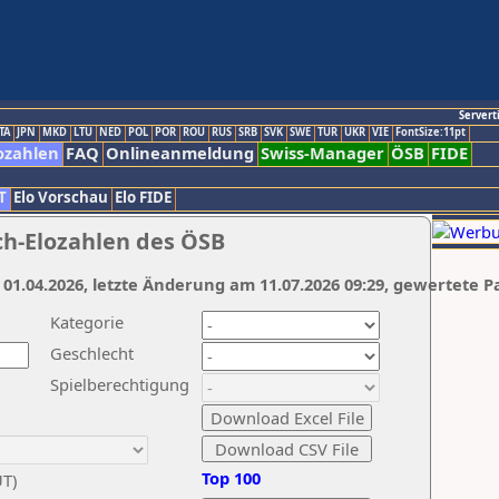
Servert
TA
JPN
MKD
LTU
NED
POL
POR
ROU
RUS
SRB
SVK
SWE
TUR
UKR
VIE
FontSize:11pt
ozahlen
FAQ
Onlineanmeldung
Swiss-Manager
ÖSB
FIDE
T
Elo Vorschau
Elo FIDE
ch-Elozahlen des ÖSB
 01.04.2026, letzte Änderung am 11.07.2026 09:29, gewertete P
Kategorie
Geschlecht
Spielberechtigung
Top 100
UT)