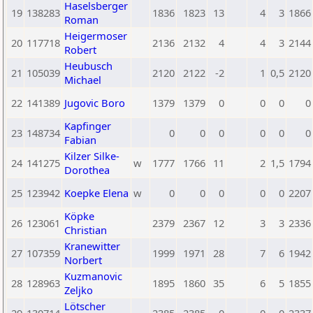
Haselsberger
19
138283
1836
1823
13
4
3
1866
Roman
Heigermoser
20
117718
2136
2132
4
4
3
2144
Robert
Heubusch
21
105039
2120
2122
-2
1
0,5
2120
Michael
22
141389
Jugovic Boro
1379
1379
0
0
0
0
Kapfinger
23
148734
0
0
0
0
0
0
Fabian
Kilzer Silke-
24
141275
w
1777
1766
11
2
1,5
1794
Dorothea
25
123942
Koepke Elena
w
0
0
0
0
0
2207
Köpke
26
123061
2379
2367
12
3
3
2336
Christian
Kranewitter
27
107359
1999
1971
28
7
6
1942
Norbert
Kuzmanovic
28
128963
1895
1860
35
6
5
1855
Zeljko
Lötscher