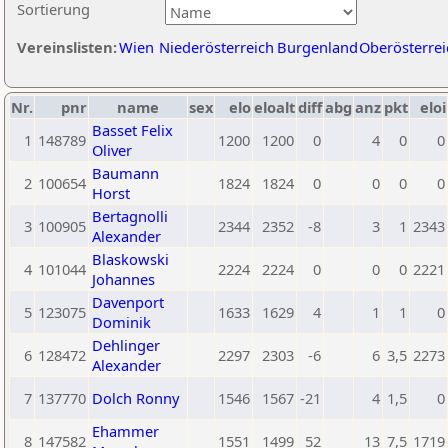
Sortierung
Vereinslisten:
Wien
Niederösterreich
Burgenland
Oberösterrei
Nr.
pnr
name
sex
elo
eloalt
diff
abg
anz
pkt
eloi
Basset Felix
1
148789
1200
1200
0
4
0
0
Oliver
Baumann
2
100654
1824
1824
0
0
0
0
Horst
Bertagnolli
3
100905
2344
2352
-8
3
1
2343
Alexander
Blaskowski
4
101044
2224
2224
0
0
0
2221
Johannes
Davenport
5
123075
1633
1629
4
1
1
0
Dominik
Dehlinger
6
128472
2297
2303
-6
6
3,5
2273
Alexander
7
137770
Dolch Ronny
1546
1567
-21
4
1,5
0
Ehammer
8
147582
1551
1499
52
13
7,5
1719