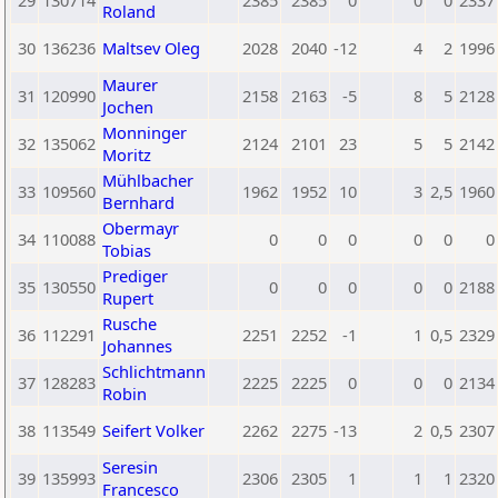
29
130714
2385
2385
0
0
0
2337
Roland
30
136236
Maltsev Oleg
2028
2040
-12
4
2
1996
Maurer
31
120990
2158
2163
-5
8
5
2128
Jochen
Monninger
32
135062
2124
2101
23
5
5
2142
Moritz
Mühlbacher
33
109560
1962
1952
10
3
2,5
1960
Bernhard
Obermayr
34
110088
0
0
0
0
0
0
Tobias
Prediger
35
130550
0
0
0
0
0
2188
Rupert
Rusche
36
112291
2251
2252
-1
1
0,5
2329
Johannes
Schlichtmann
37
128283
2225
2225
0
0
0
2134
Robin
38
113549
Seifert Volker
2262
2275
-13
2
0,5
2307
Seresin
39
135993
2306
2305
1
1
1
2320
Francesco