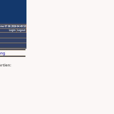
ime 07.08.2026 04:49:53
Login
Logout
artien: