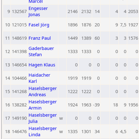
Marcel
Engesser
9
132567
2146
2132
14
4
4
2053
Jonas
10
121015
Fasel Jörg
1896
1876
20
9
7,5
1927
11
148619
Franz Paul
1449
1389
60
3
3
1576
Gaderbauer
12
141398
1333
1333
0
0
0
0
Stefan
13
146654
Hagen Klaus
0
0
0
0
0
0
Haidacher
14
104466
1919
1919
0
0
0
0
Karl
Haselsberger
15
141268
1222
1222
0
0
0
0
Andreas
Haselsberger
16
138282
1924
1963
-39
18
9
1956
Armin
Haselsberger
17
149190
w
0
0
0
0
0
0
Julia
Haselsberger
18
146476
w
1335
1301
34
6
4,5
0
Linda