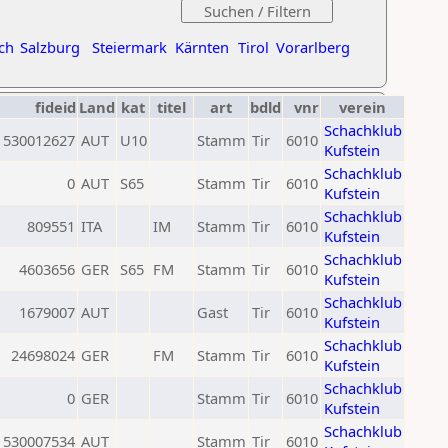
ch
Salzburg
Steiermark
Kärnten
Tirol
Vorarlberg
fideid
Land
kat
titel
art
bdld
vnr
verein
Schachklub
530012627
AUT
U10
Stamm
Tir
6010
Kufstein
Schachklub
0
AUT
S65
Stamm
Tir
6010
Kufstein
Schachklub
809551
ITA
IM
Stamm
Tir
6010
Kufstein
Schachklub
4603656
GER
S65
FM
Stamm
Tir
6010
Kufstein
Schachklub
1679007
AUT
Gast
Tir
6010
Kufstein
Schachklub
24698024
GER
FM
Stamm
Tir
6010
Kufstein
Schachklub
0
GER
Stamm
Tir
6010
Kufstein
Schachklub
530007534
AUT
Stamm
Tir
6010