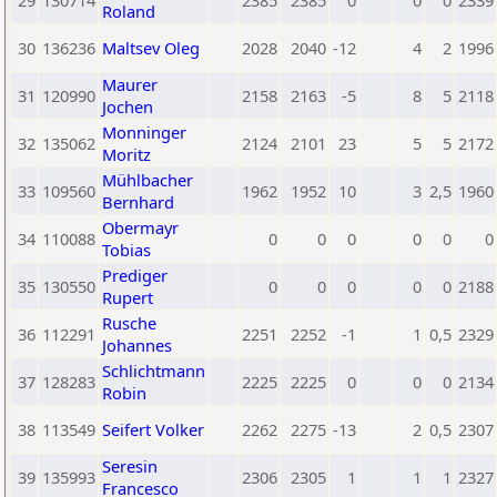
29
130714
2385
2385
0
0
0
2339
Roland
30
136236
Maltsev Oleg
2028
2040
-12
4
2
1996
Maurer
31
120990
2158
2163
-5
8
5
2118
Jochen
Monninger
32
135062
2124
2101
23
5
5
2172
Moritz
Mühlbacher
33
109560
1962
1952
10
3
2,5
1960
Bernhard
Obermayr
34
110088
0
0
0
0
0
0
Tobias
Prediger
35
130550
0
0
0
0
0
2188
Rupert
Rusche
36
112291
2251
2252
-1
1
0,5
2329
Johannes
Schlichtmann
37
128283
2225
2225
0
0
0
2134
Robin
38
113549
Seifert Volker
2262
2275
-13
2
0,5
2307
Seresin
39
135993
2306
2305
1
1
1
2327
Francesco