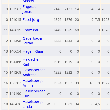
Marcel
Engesser
9
132567
2146
2132
14
4
4
2035
Jonas
10
121015
Fasel Jörg
1896
1876
20
9
7,5
1928
11
148619
Franz Paul
1449
1389
60
3
3
1576
Gaderbauer
12
141398
1333
1333
0
0
0
0
Stefan
13
146654
Hagen Klaus
0
0
0
0
0
0
Haidacher
14
104466
1919
1919
0
0
0
0
Karl
Haselsberger
15
141268
1222
1222
0
0
0
0
Andreas
Haselsberger
16
138282
1924
1963
-39
18
9
1977
Armin
Haselsberger
17
149190
w
0
0
0
0
0
0
Julia
Haselsberger
18
146476
w
1335
1301
34
6
4,5
0
Linda