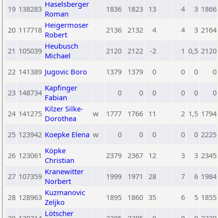
Haselsberger
19
138283
1836
1823
13
4
3
1866
Roman
Heigermoser
20
117718
2136
2132
4
4
3
2164
Robert
Heubusch
21
105039
2120
2122
-2
1
0,5
2120
Michael
22
141389
Jugovic Boro
1379
1379
0
0
0
0
Kapfinger
23
148734
0
0
0
0
0
0
Fabian
Kilzer Silke-
24
141275
w
1777
1766
11
2
1,5
1794
Dorothea
25
123942
Koepke Elena
w
0
0
0
0
0
2225
Köpke
26
123061
2379
2367
12
3
3
2345
Christian
Kranewitter
27
107359
1999
1971
28
7
6
1984
Norbert
Kuzmanovic
28
128963
1895
1860
35
6
5
1855
Zeljko
Lötscher