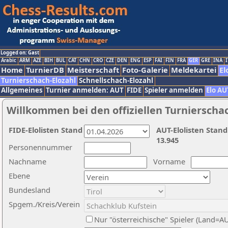
Logged on: Gast
Arabic
ARM
AZE
BIH
BUL
CAT
CHN
CRO
CZE
DEN
ENG
ESP
FAI
FIN
FRA
GER
GRE
INA
I
Home
TurnierDB
Meisterschaft
Foto-Galerie
Meldekartei
El
Turnierschach-Elozahl
Schnellschach-Elozahl
Allgemeines
Turnier anmelden: AUT
FIDE
Spieler anmelden
Elo AU
Willkommen bei den offiziellen Turnierscha
FIDE-Elolisten Stand
AUT-Elolisten Stand
13.945
Personennummer
Nachname
Vorname
Ebene
Bundesland
Spgem./Kreis/Verein
Nur "österreichische" Spieler (Land=A