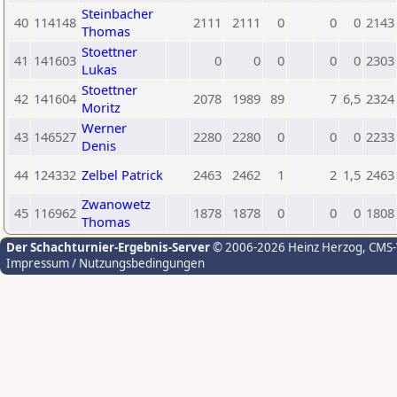
Steinbacher
40
114148
2111
2111
0
0
0
2143
Thomas
Stoettner
41
141603
0
0
0
0
0
2303
Lukas
Stoettner
42
141604
2078
1989
89
7
6,5
2324
Moritz
Werner
43
146527
2280
2280
0
0
0
2233
Denis
44
124332
Zelbel Patrick
2463
2462
1
2
1,5
2463
Zwanowetz
45
116962
1878
1878
0
0
0
1808
Thomas
Der Schachturnier-Ergebnis-Server
© 2006-2026 Heinz Herzog
, CMS
Impressum / Nutzungsbedingungen