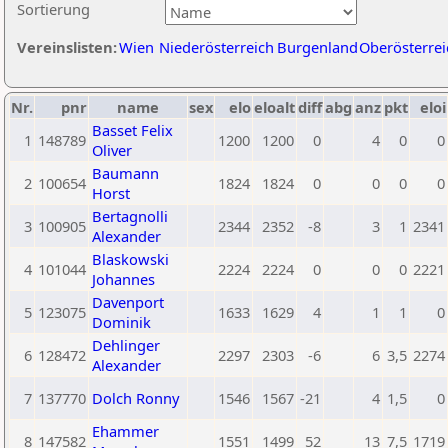
Sortierung
Vereinslisten:
Wien
Niederösterreich
Burgenland
Oberösterrei
Nr.
pnr
name
sex
elo
eloalt
diff
abg
anz
pkt
eloi
Basset Felix
1
148789
1200
1200
0
4
0
0
Oliver
Baumann
2
100654
1824
1824
0
0
0
0
Horst
Bertagnolli
3
100905
2344
2352
-8
3
1
2341
Alexander
Blaskowski
4
101044
2224
2224
0
0
0
2221
Johannes
Davenport
5
123075
1633
1629
4
1
1
0
Dominik
Dehlinger
6
128472
2297
2303
-6
6
3,5
2274
Alexander
7
137770
Dolch Ronny
1546
1567
-21
4
1,5
0
Ehammer
8
147582
1551
1499
52
13
7,5
1719