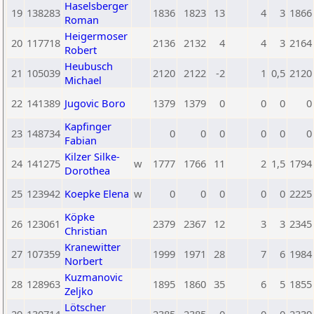
Haselsberger
19
138283
1836
1823
13
4
3
1866
Roman
Heigermoser
20
117718
2136
2132
4
4
3
2164
Robert
Heubusch
21
105039
2120
2122
-2
1
0,5
2120
Michael
22
141389
Jugovic Boro
1379
1379
0
0
0
0
Kapfinger
23
148734
0
0
0
0
0
0
Fabian
Kilzer Silke-
24
141275
w
1777
1766
11
2
1,5
1794
Dorothea
25
123942
Koepke Elena
w
0
0
0
0
0
2225
Köpke
26
123061
2379
2367
12
3
3
2345
Christian
Kranewitter
27
107359
1999
1971
28
7
6
1984
Norbert
Kuzmanovic
28
128963
1895
1860
35
6
5
1855
Zeljko
Lötscher