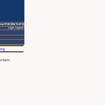
ime 07.08.2026 15:47:53
Login
Logout
artien: