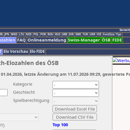
Servert
TA
JPN
MKD
LTU
NED
POL
POR
ROU
RUS
SRB
SVK
SWE
TUR
UKR
VIE
FontSize:11pt
ozahlen
FAQ
Onlineanmeldung
Swiss-Manager
ÖSB
FIDE
T
Elo Vorschau
Elo FIDE
ch-Elozahlen des ÖSB
 01.04.2026, letzte Änderung am 11.07.2026 09:29, gewertete P
Kategorie
Geschlecht
Spielberechtigung
Top 100
UT)