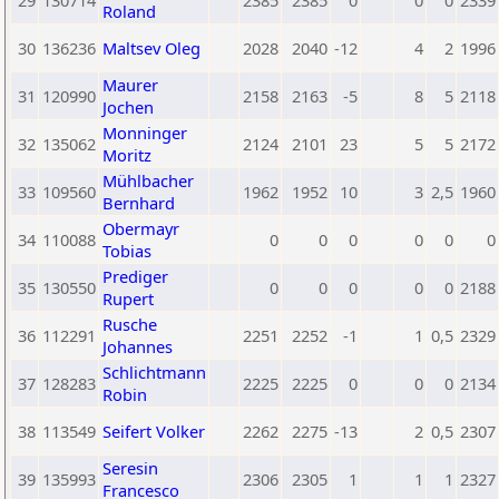
29
130714
2385
2385
0
0
0
2339
Roland
30
136236
Maltsev Oleg
2028
2040
-12
4
2
1996
Maurer
31
120990
2158
2163
-5
8
5
2118
Jochen
Monninger
32
135062
2124
2101
23
5
5
2172
Moritz
Mühlbacher
33
109560
1962
1952
10
3
2,5
1960
Bernhard
Obermayr
34
110088
0
0
0
0
0
0
Tobias
Prediger
35
130550
0
0
0
0
0
2188
Rupert
Rusche
36
112291
2251
2252
-1
1
0,5
2329
Johannes
Schlichtmann
37
128283
2225
2225
0
0
0
2134
Robin
38
113549
Seifert Volker
2262
2275
-13
2
0,5
2307
Seresin
39
135993
2306
2305
1
1
1
2327
Francesco