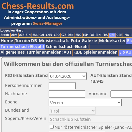
Logged on: Gast
Arabic
ARM
AZE
BIH
BUL
CAT
CHN
CRO
CZE
DEN
ENG
ESP
FAI
FIN
FRA
GER
GRE
INA
I
Home
TurnierDB
Meisterschaft
Foto-Galerie
Meldekartei
El
Turnierschach-Elozahl
Schnellschach-Elozahl
Allgemeines
Turnier anmelden: AUT
FIDE
Spieler anmelden
Elo AU
Willkommen bei den offiziellen Turnierscha
FIDE-Elolisten Stand
AUT-Elolisten Stand
13.945
Personennummer
Nachname
Vorname
Ebene
Bundesland
Spgem./Kreis/Verein
Nur "österreichische" Spieler (Land=A