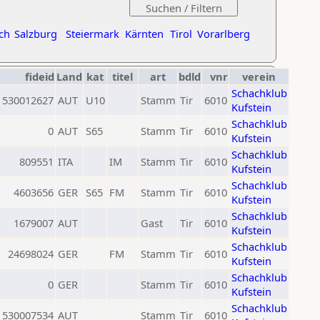
ch
Salzburg
Steiermark
Kärnten
Tirol
Vorarlberg
fideid
Land
kat
titel
art
bdld
vnr
verein
Schachklub
530012627
AUT
U10
Stamm
Tir
6010
Kufstein
Schachklub
0
AUT
S65
Stamm
Tir
6010
Kufstein
Schachklub
809551
ITA
IM
Stamm
Tir
6010
Kufstein
Schachklub
4603656
GER
S65
FM
Stamm
Tir
6010
Kufstein
Schachklub
1679007
AUT
Gast
Tir
6010
Kufstein
Schachklub
24698024
GER
FM
Stamm
Tir
6010
Kufstein
Schachklub
0
GER
Stamm
Tir
6010
Kufstein
Schachklub
530007534
AUT
Stamm
Tir
6010