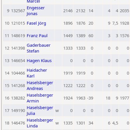
Marcel
Engesser
9
132567
2146
2132
14
4
4
2035
Jonas
10
121015
Fasel Jörg
1896
1876
20
9
7,5
1928
11
148619
Franz Paul
1449
1389
60
3
3
1576
Gaderbauer
12
141398
1333
1333
0
0
0
0
Stefan
13
146654
Hagen Klaus
0
0
0
0
0
0
Haidacher
14
104466
1919
1919
0
0
0
0
Karl
Haselsberger
15
141268
1222
1222
0
0
0
0
Andreas
Haselsberger
16
138282
1924
1963
-39
18
9
1977
Armin
Haselsberger
17
149190
w
0
0
0
0
0
0
Julia
Haselsberger
18
146476
w
1335
1301
34
6
4,5
0
Linda