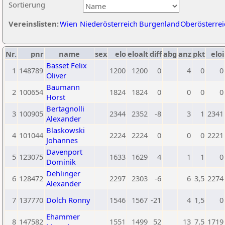
Sortierung
Vereinslisten:
Wien
Niederösterreich
Burgenland
Oberösterrei
Nr.
pnr
name
sex
elo
eloalt
diff
abg
anz
pkt
eloi
Basset Felix
1
148789
1200
1200
0
4
0
0
Oliver
Baumann
2
100654
1824
1824
0
0
0
0
Horst
Bertagnolli
3
100905
2344
2352
-8
3
1
2341
Alexander
Blaskowski
4
101044
2224
2224
0
0
0
2221
Johannes
Davenport
5
123075
1633
1629
4
1
1
0
Dominik
Dehlinger
6
128472
2297
2303
-6
6
3,5
2274
Alexander
7
137770
Dolch Ronny
1546
1567
-21
4
1,5
0
Ehammer
8
147582
1551
1499
52
13
7,5
1719