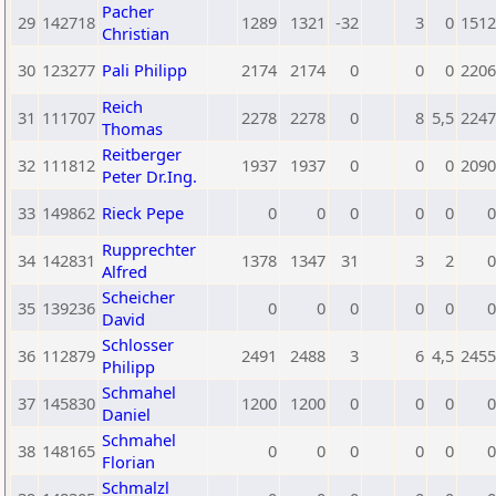
Pacher
29
142718
1289
1321
-32
3
0
1512
Christian
30
123277
Pali Philipp
2174
2174
0
0
0
2206
Reich
31
111707
2278
2278
0
8
5,5
2247
Thomas
Reitberger
32
111812
1937
1937
0
0
0
2090
Peter Dr.Ing.
33
149862
Rieck Pepe
0
0
0
0
0
0
Rupprechter
34
142831
1378
1347
31
3
2
0
Alfred
Scheicher
35
139236
0
0
0
0
0
0
David
Schlosser
36
112879
2491
2488
3
6
4,5
2455
Philipp
Schmahel
37
145830
1200
1200
0
0
0
0
Daniel
Schmahel
38
148165
0
0
0
0
0
0
Florian
Schmalzl