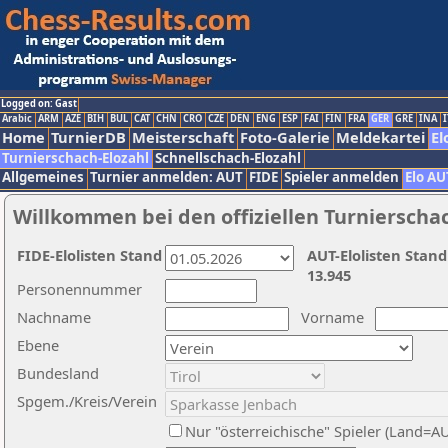
Logged on: Gast
Arabic
ARM
AZE
BIH
BUL
CAT
CHN
CRO
CZE
DEN
ENG
ESP
FAI
FIN
FRA
GER
GRE
INA
I
Home
TurnierDB
Meisterschaft
Foto-Galerie
Meldekartei
El
Turnierschach-Elozahl
Schnellschach-Elozahl
Allgemeines
Turnier anmelden: AUT
FIDE
Spieler anmelden
Elo AU
Willkommen bei den offiziellen Turnierscha
FIDE-Elolisten Stand
AUT-Elolisten Stand
13.945
Personennummer
Nachname
Vorname
Ebene
Bundesland
Spgem./Kreis/Verein
Nur "österreichische" Spieler (Land=A