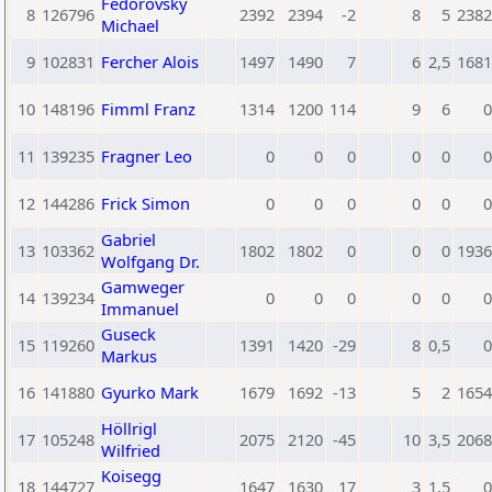
Fedorovsky
8
126796
2392
2394
-2
8
5
2382
Michael
9
102831
Fercher Alois
1497
1490
7
6
2,5
1681
10
148196
Fimml Franz
1314
1200
114
9
6
0
11
139235
Fragner Leo
0
0
0
0
0
0
12
144286
Frick Simon
0
0
0
0
0
0
Gabriel
13
103362
1802
1802
0
0
0
1936
Wolfgang Dr.
Gamweger
14
139234
0
0
0
0
0
0
Immanuel
Guseck
15
119260
1391
1420
-29
8
0,5
0
Markus
16
141880
Gyurko Mark
1679
1692
-13
5
2
1654
Höllrigl
17
105248
2075
2120
-45
10
3,5
2068
Wilfried
Koisegg
18
144727
1647
1630
17
3
1,5
0