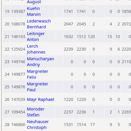
August
Kuehn
19
139387
1741
1741
0
0
0
1858
Marvin
Lederwasch
20
108078
2047
2045
2
4
2
2072
Bernhard
Leitinger
21
146163
1632
1512
120
15
10
0
Anton
Lerch
22
125924
2239
2230
9
9
6
2220
Johannes
Manucharyan
23
149746
0
0
0
0
0
2110
Andriy
Margreiter
24
149877
0
0
0
0
0
0
Felix
Margreiter
25
149876
0
0
0
0
0
0
Paul
26
147039
Mayr Raphael
1220
1220
0
0
0
0
Moroder
27
109454
2237
2236
1
2
1
2265
Stefan
Neuhauser
28
146866
1531
1514
17
9
5
0
Christoph