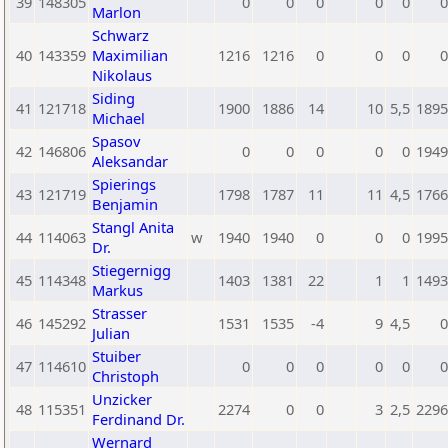
39
148305
0
0
0
0
0
0
Marlon
Schwarz
40
143359
Maximilian
1216
1216
0
0
0
0
Nikolaus
Siding
41
121718
1900
1886
14
10
5,5
1895
Michael
Spasov
42
146806
0
0
0
0
0
1949
Aleksandar
Spierings
43
121719
1798
1787
11
11
4,5
1766
Benjamin
Stangl Anita
44
114063
w
1940
1940
0
0
0
1995
Dr.
Stiegernigg
45
114348
1403
1381
22
1
1
1493
Markus
Strasser
46
145292
1531
1535
-4
9
4,5
0
Julian
Stuiber
47
114610
0
0
0
0
0
0
Christoph
Unzicker
48
115351
2274
0
0
3
2,5
2296
Ferdinand Dr.
Wernard