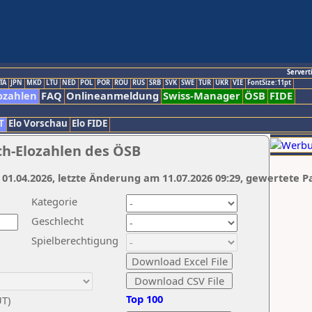
Servert
TA
JPN
MKD
LTU
NED
POL
POR
ROU
RUS
SRB
SVK
SWE
TUR
UKR
VIE
FontSize:11pt
ozahlen
FAQ
Onlineanmeldung
Swiss-Manager
ÖSB
FIDE
T
Elo Vorschau
Elo FIDE
ch-Elozahlen des ÖSB
 01.04.2026, letzte Änderung am 11.07.2026 09:29, gewertete P
Kategorie
Geschlecht
Spielberechtigung
Top 100
UT)