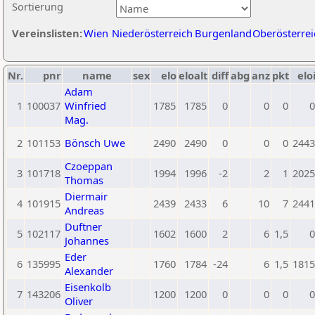
Sortierung
Vereinslisten:
Wien
Niederösterreich
Burgenland
Oberösterrei
Nr.
pnr
name
sex
elo
eloalt
diff
abg
anz
pkt
elo
Adam
1
100037
Winfried
1785
1785
0
0
0
0
Mag.
2
101153
Bönsch Uwe
2490
2490
0
0
0
2443
Czoeppan
3
101718
1994
1996
-2
2
1
2025
Thomas
Diermair
4
101915
2439
2433
6
10
7
2441
Andreas
Duftner
5
102117
1602
1600
2
6
1,5
0
Johannes
Eder
6
135995
1760
1784
-24
6
1,5
1815
Alexander
Eisenkolb
7
143206
1200
1200
0
0
0
0
Oliver