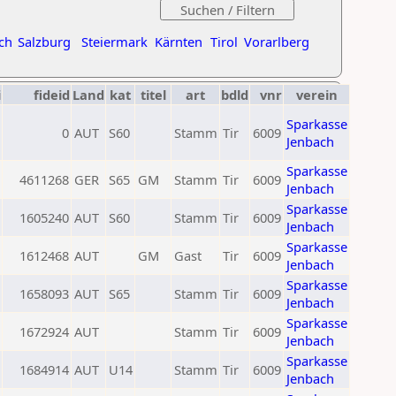
ch
Salzburg
Steiermark
Kärnten
Tirol
Vorarlberg
i
fideid
Land
kat
titel
art
bdld
vnr
verein
Sparkasse
0
AUT
S60
Stamm
Tir
6009
Jenbach
Sparkasse
4611268
GER
S65
GM
Stamm
Tir
6009
Jenbach
Sparkasse
1605240
AUT
S60
Stamm
Tir
6009
Jenbach
Sparkasse
1612468
AUT
GM
Gast
Tir
6009
Jenbach
Sparkasse
1658093
AUT
S65
Stamm
Tir
6009
Jenbach
Sparkasse
1672924
AUT
Stamm
Tir
6009
Jenbach
Sparkasse
1684914
AUT
U14
Stamm
Tir
6009
Jenbach