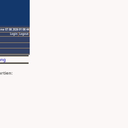
ime 07.08.2026 01:08:44
Login
Logout
artien: