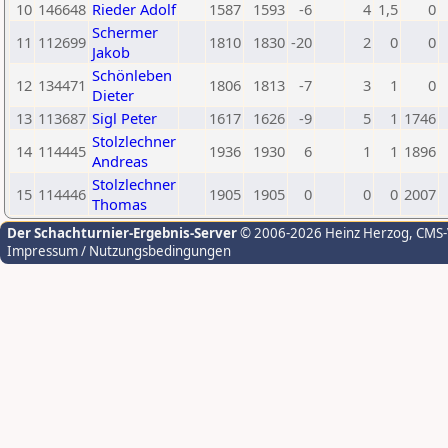
10
146648
Rieder Adolf
1587
1593
-6
4
1,5
0
Schermer
11
112699
1810
1830
-20
2
0
0
Jakob
Schönleben
12
134471
1806
1813
-7
3
1
0
Dieter
13
113687
Sigl Peter
1617
1626
-9
5
1
1746
Stolzlechner
14
114445
1936
1930
6
1
1
1896
Andreas
Stolzlechner
15
114446
1905
1905
0
0
0
2007
Thomas
Der Schachturnier-Ergebnis-Server
© 2006-2026 Heinz Herzog
, CMS
Impressum / Nutzungsbedingungen