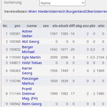
Sortierung
Vereinslisten:
Wien
Niederösterreich
Burgenland
Oberösterrei
Nr.
pnr
name
sex
elo
eloalt
diff
abg
anz
pkt
eloi
Astner
1
100381
1567
1583
-16
2
0
0
Stefan
2
100388
Atzl Georg
0
0
0
0
0
0
Berger
3
100832
1642
1671
-29
3
0,5
0
Michael
4
119349
Egle Martin
2099
2096
3
1
0,5
2104
5
144811
Hölzl Tobias
0
0
0
0
0
0
Karrer
6
106363
1956
1949
7
4
2
1969
Georg
Pierzinger
7
110746
1839
1839
0
0
0
0
Markus
Prantl
8
111164
Dietmar
1999
1982
17
2
2
1980
Mag. (FH)
9
140942
Reim Georg
0
0
0
0
0
0