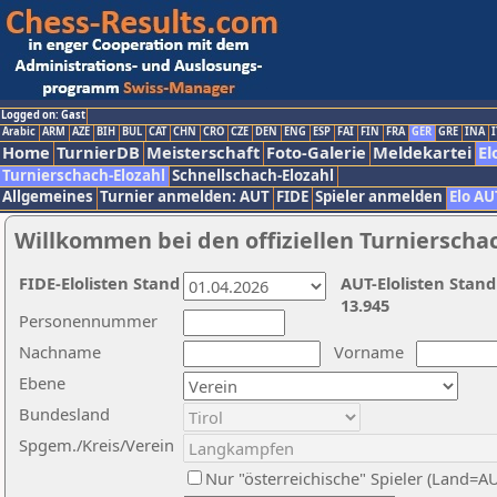
Logged on: Gast
Arabic
ARM
AZE
BIH
BUL
CAT
CHN
CRO
CZE
DEN
ENG
ESP
FAI
FIN
FRA
GER
GRE
INA
I
Home
TurnierDB
Meisterschaft
Foto-Galerie
Meldekartei
El
Turnierschach-Elozahl
Schnellschach-Elozahl
Allgemeines
Turnier anmelden: AUT
FIDE
Spieler anmelden
Elo AU
Willkommen bei den offiziellen Turnierscha
FIDE-Elolisten Stand
AUT-Elolisten Stand
13.945
Personennummer
Nachname
Vorname
Ebene
Bundesland
Spgem./Kreis/Verein
Nur "österreichische" Spieler (Land=A