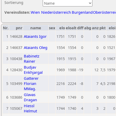
Sortierung
Vereinslisten:
Wien
Niederösterreich
Burgenland
Oberösterrei
Nr.
pnr
name
sex
elo
eloalt
diff
abg
anz
pkt
eloi
1
146628
Ataiants Igor
1751
1751
0
0
0
1826
2
146637
Ataiants Oleg
1554
1554
0
0
0
1521
Babinetz
3
100438
1915
1915
0
0
0
1967
Rainer
Budjav
4
128430
1969
1988
-19
12
7,5
1979
Enkhjargal
Gatterer
5
103499
Florian
2216
2224
-8
7
4,5
2198
MMag.
Glavas
6
103686
1749
1749
0
0
0
1800
Dragan
Hiessl
7
105067
1744
1740
4
3
2
0
Helmut