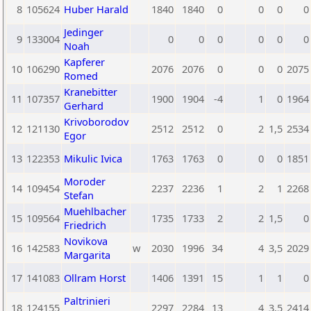
8
105624
Huber Harald
1840
1840
0
0
0
0
Jedinger
9
133004
0
0
0
0
0
0
Noah
Kapferer
10
106290
2076
2076
0
0
0
2075
Romed
Kranebitter
11
107357
1900
1904
-4
1
0
1964
Gerhard
Krivoborodov
12
121130
2512
2512
0
2
1,5
2534
Egor
13
122353
Mikulic Ivica
1763
1763
0
0
0
1851
Moroder
14
109454
2237
2236
1
2
1
2268
Stefan
Muehlbacher
15
109564
1735
1733
2
2
1,5
0
Friedrich
Novikova
16
142583
w
2030
1996
34
4
3,5
2029
Margarita
17
141083
Ollram Horst
1406
1391
15
1
1
0
Paltrinieri
18
124155
2297
2284
13
4
3,5
2414