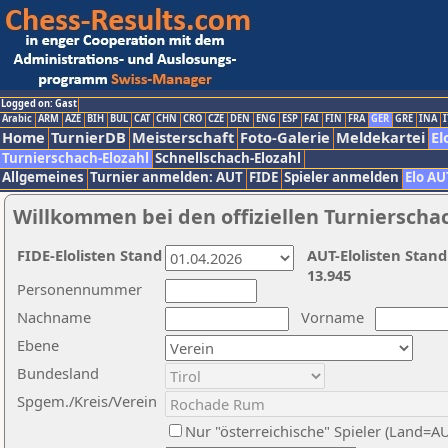
Logged on: Gast
Arabic
ARM
AZE
BIH
BUL
CAT
CHN
CRO
CZE
DEN
ENG
ESP
FAI
FIN
FRA
GER
GRE
INA
I
Home
TurnierDB
Meisterschaft
Foto-Galerie
Meldekartei
El
Turnierschach-Elozahl
Schnellschach-Elozahl
Allgemeines
Turnier anmelden: AUT
FIDE
Spieler anmelden
Elo AU
Willkommen bei den offiziellen Turnierscha
FIDE-Elolisten Stand
AUT-Elolisten Stand
13.945
Personennummer
Nachname
Vorname
Ebene
Bundesland
Spgem./Kreis/Verein
Nur "österreichische" Spieler (Land=A