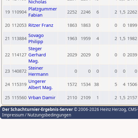
Nicholas
Platzgummer
19
110904
2252
2246
6
2
1,5
2262
Fabian
20
112053
Ritzer Franz
1863
1863
0
0
0
1899
Sovago
21
113884
1963
1959
4
2
1,5
1982
Philipp
Steger
22
114127
Gerhard
2029
2029
0
0
0
2039
Mag.
Steiner
23
140872
0
0
0
0
0
0
Hermann
Ungerer
24
115319
1572
1534
38
5
4
1506
Albert Mag.
25
115560
Vrban Damir
2110
2109
1
2
1,5
2157
Der Schachturnier-Ergebnis-Server
© 2006-2026 Heinz Herzog
, CMS
Impressum / Nutzungsbedingungen