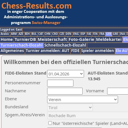
Logged on: Gast
Arabic
ARM
AZE
BIH
BUL
CAT
CHN
CRO
CZE
DEN
ENG
ESP
FAI
FIN
FRA
GER
GRE
INA
I
Home
TurnierDB
Meisterschaft
Foto-Galerie
Meldekartei
El
Turnierschach-Elozahl
Schnellschach-Elozahl
Allgemeines
Turnier anmelden: AUT
FIDE
Spieler anmelden
Elo AU
Willkommen bei den offiziellen Turnierscha
FIDE-Elolisten Stand
AUT-Elolisten Stand
13.945
Personennummer
Nachname
Vorname
Ebene
Bundesland
Spgem./Kreis/Verein
Nur "österreichische" Spieler (Land=A