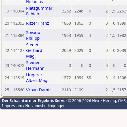
Nicholas
Platzgummer
19
110904
2252
2246
6
2
1,5
2262
Fabian
20
112053
Ritzer Franz
1863
1863
0
0
0
1899
Sovago
21
113884
1963
1959
4
2
1,5
1982
Philipp
Steger
22
114127
Gerhard
2029
2029
0
0
0
2039
Mag.
Steiner
23
140872
0
0
0
0
0
0
Hermann
Ungerer
24
115319
1572
1534
38
5
4
1506
Albert Mag.
25
115560
Vrban Damir
2110
2109
1
2
1,5
2157
Der Schachturnier-Ergebnis-Server
© 2006-2026 Heinz Herzog
, CMS
Impressum / Nutzungsbedingungen