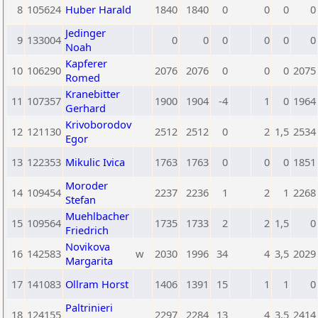
8
105624
Huber Harald
1840
1840
0
0
0
0
Jedinger
9
133004
0
0
0
0
0
0
Noah
Kapferer
10
106290
2076
2076
0
0
0
2075
Romed
Kranebitter
11
107357
1900
1904
-4
1
0
1964
Gerhard
Krivoborodov
12
121130
2512
2512
0
2
1,5
2534
Egor
13
122353
Mikulic Ivica
1763
1763
0
0
0
1851
Moroder
14
109454
2237
2236
1
2
1
2268
Stefan
Muehlbacher
15
109564
1735
1733
2
2
1,5
0
Friedrich
Novikova
16
142583
w
2030
1996
34
4
3,5
2029
Margarita
17
141083
Ollram Horst
1406
1391
15
1
1
0
Paltrinieri
18
124155
2297
2284
13
4
3,5
2414