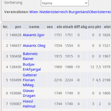
Sortierung
Vereinslisten:
Wien
Niederösterreich
Burgenland
Oberösterrei
Nr.
pnr
name
sex
elo
eloalt
diff
abg
anz
pkt
eloi
1
146628
Ataiants Igor
1751
1751
0
0
0
1826
2
146637
Ataiants Oleg
1554
1554
0
0
0
1521
Babinetz
3
100438
1915
1915
0
0
0
1967
Rainer
Budjav
4
128430
1969
1988
-19
12
7,5
1979
Enkhjargal
Gatterer
5
103499
Florian
2216
2224
-8
7
4,5
2198
MMag.
Glavas
6
103686
1749
1749
0
0
0
1800
Dragan
Hiessl
7
105067
1744
1740
4
3
2
0
Helmut