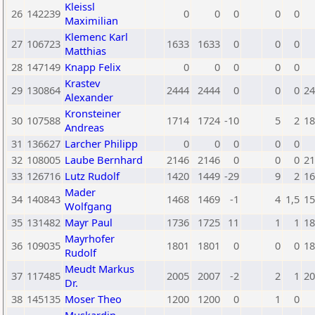
Kleissl
26
142239
0
0
0
0
0
Maximilian
Klemenc Karl
27
106723
1633
1633
0
0
0
Matthias
28
147149
Knapp Felix
0
0
0
0
0
Krastev
29
130864
2444
2444
0
0
0
24
Alexander
Kronsteiner
30
107588
1714
1724
-10
5
2
18
Andreas
31
136627
Larcher Philipp
0
0
0
0
0
32
108005
Laube Bernhard
2146
2146
0
0
0
21
33
126716
Lutz Rudolf
1420
1449
-29
9
2
16
Mader
34
140843
1468
1469
-1
4
1,5
15
Wolfgang
35
131482
Mayr Paul
1736
1725
11
1
1
18
Mayrhofer
36
109035
1801
1801
0
0
0
18
Rudolf
Meudt Markus
37
117485
2005
2007
-2
2
1
20
Dr.
38
145135
Moser Theo
1200
1200
0
1
0