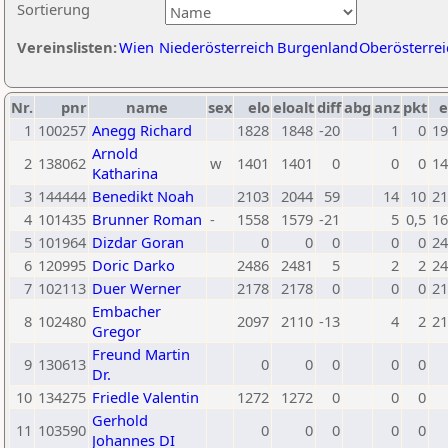
Sortierung
Vereinslisten:
Wien
Niederösterreich
Burgenland
Oberösterrei
Nr.
pnr
name
sex
elo
eloalt
diff
abg
anz
pkt
e
1
100257
Anegg Richard
1828
1848
-20
1
0
19
Arnold
2
138062
w
1401
1401
0
0
0
14
Katharina
3
144444
Benedikt Noah
2103
2044
59
14
10
21
4
101435
Brunner Roman
-
1558
1579
-21
5
0,5
16
5
101964
Dizdar Goran
0
0
0
0
0
24
6
120995
Doric Darko
2486
2481
5
2
2
24
7
102113
Duer Werner
2178
2178
0
0
0
21
Embacher
8
102480
2097
2110
-13
4
2
21
Gregor
Freund Martin
9
130613
0
0
0
0
0
Dr.
10
134275
Friedle Valentin
1272
1272
0
0
0
Gerhold
11
103590
0
0
0
0
0
Johannes DI