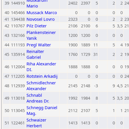
Muskardin
39
144910
2402
2397
5
2
2
24
Mario
40
145466
Mussack Marco
0
0
0
0
0
41
134438
Novosel Lovro
2323
0
0
2
2
23
42
110767
Pilz Dieter
2106
2100
6
5
3,5
21
Plankensteiner
43
132166
1200
1200
0
0
0
Yanik
44
111193
Pregl Walter
1900
1889
11
5
4
19
Reinalter
45
135914
1760
1729
31
2
2
19
Gabriel
Riha Alexander
46
112004
1888
1888
0
0
0
19
DI.
47
112205
Rotstein Arkadij
0
0
0
0
0
24
Schmidlechner
48
112939
2145
2148
-3
9
4,5
21
Alexander
Schnabl
49
113018
1992
1984
8
5
3,5
20
Andreas Dr.
Schnegg Daniel
50
113045
2112
2107
5
1
1
21
Mag.
Schwaizer
51
122461
1413
1413
0
0
0
Herbert