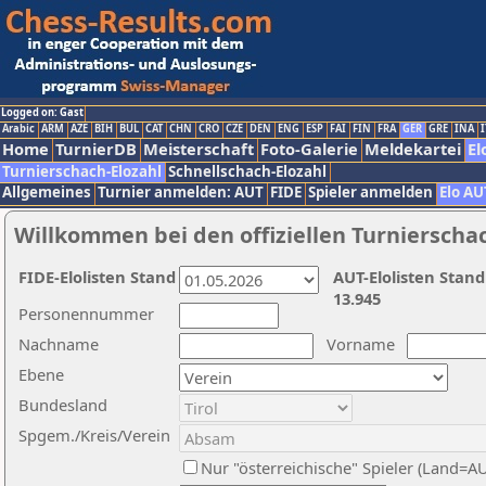
Logged on: Gast
Arabic
ARM
AZE
BIH
BUL
CAT
CHN
CRO
CZE
DEN
ENG
ESP
FAI
FIN
FRA
GER
GRE
INA
I
Home
TurnierDB
Meisterschaft
Foto-Galerie
Meldekartei
El
Turnierschach-Elozahl
Schnellschach-Elozahl
Allgemeines
Turnier anmelden: AUT
FIDE
Spieler anmelden
Elo AU
Willkommen bei den offiziellen Turnierscha
FIDE-Elolisten Stand
AUT-Elolisten Stand
13.945
Personennummer
Nachname
Vorname
Ebene
Bundesland
Spgem./Kreis/Verein
Nur "österreichische" Spieler (Land=A