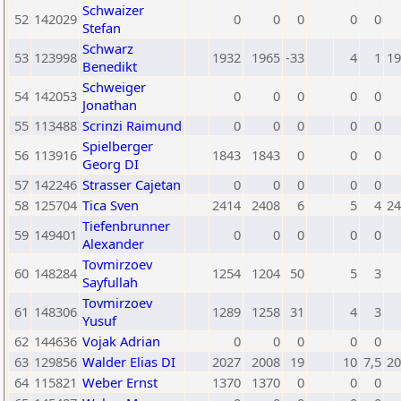
Schwaizer
52
142029
0
0
0
0
0
Stefan
Schwarz
53
123998
1932
1965
-33
4
1
19
Benedikt
Schweiger
54
142053
0
0
0
0
0
Jonathan
55
113488
Scrinzi Raimund
0
0
0
0
0
Spielberger
56
113916
1843
1843
0
0
0
Georg DI
57
142246
Strasser Cajetan
0
0
0
0
0
58
125704
Tica Sven
2414
2408
6
5
4
24
Tiefenbrunner
59
149401
0
0
0
0
0
Alexander
Tovmirzoev
60
148284
1254
1204
50
5
3
Sayfullah
Tovmirzoev
61
148306
1289
1258
31
4
3
Yusuf
62
144636
Vojak Adrian
0
0
0
0
0
63
129856
Walder Elias DI
2027
2008
19
10
7,5
20
64
115821
Weber Ernst
1370
1370
0
0
0