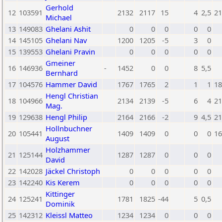
Gerhold
12
103591
2132
2117
15
4
2,5
21
Michael
13
149083
Ghelani Ashit
0
0
0
0
0
14
145105
Ghelani Nav
1200
1205
-5
3
0
15
139553
Ghelani Pravin
0
0
0
0
0
Gmeiner
16
146936
-
1452
0
0
8
5,5
Bernhard
17
104576
Hammer David
1767
1765
2
1
1
18
Hengl Christian
18
104966
2134
2139
-5
6
4
21
Mag.
19
129638
Hengl Philip
2164
2166
-2
9
4,5
21
Hollnbuchner
20
105441
1409
1409
0
0
0
16
August
Holzhammer
21
125144
1287
1287
0
0
0
David
22
142028
Jäckel Christoph
0
0
0
0
0
23
142240
Kis Kerem
0
0
0
0
0
Kittinger
24
125241
1781
1825
-44
5
0,5
Dominik
25
142312
Kleissl Matteo
1234
1234
0
0
0