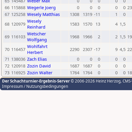
65
145487
Weber Max
0
0
0
0
0
66
115868
Wegerle Joerg
0
0
0
0
0
23
67
125258
Wesely Matthias
1308
1319
-11
1
0
Wesely
68
120979
1583
1570
13
4
1,5
Reinhard
Wetscher
69
116103
1968
1966
2
2
1,5
19
Wolfgang
Wohlfahrt
70
116457
2290
2307
-17
9
4,5
22
Herbert
71
138036
Zach Elias
0
0
0
0
0
72
120918
Zozin David
1687
1687
0
0
0
73
116925
Zozin Walter
1764
1764
0
0
0
18
Der Schachturnier-Ergebnis-Server
© 2006-2026 Heinz Herzog
, CMS
Impressum / Nutzungsbedingungen