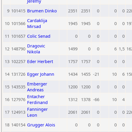
Jeremy
9
101415
Brumen Dinko
2351
2351
0
0
0
22
Cardaklija
10
101566
1945
1945
0
0
0
19
Mirsad
11
101657
Colic Senad
0
0
0
0
0
Dragovic
12
148790
1499
0
0
6
1,5
16
Nikola
13
102257
Eder Herbert
1757
1757
0
0
0
14
131726
Egger Johann
1434
1455
-21
10
6
15
Emberger
15
143535
1200
1200
0
0
0
Andreas
Entacher
16
127976
1312
1378
-66
10
4
Ferdinand
Fanninger
17
124913
2061
2061
0
0
0
22
Leon
18
140154
Grugger Alois
0
0
0
0
0