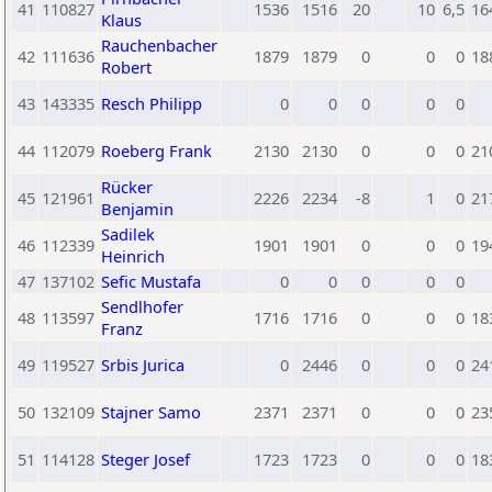
41
110827
1536
1516
20
10
6,5
16
Klaus
Rauchenbacher
42
111636
1879
1879
0
0
0
18
Robert
43
143335
Resch Philipp
0
0
0
0
0
44
112079
Roeberg Frank
2130
2130
0
0
0
21
Rücker
45
121961
2226
2234
-8
1
0
21
Benjamin
Sadilek
46
112339
1901
1901
0
0
0
19
Heinrich
47
137102
Sefic Mustafa
0
0
0
0
0
Sendlhofer
48
113597
1716
1716
0
0
0
18
Franz
49
119527
Srbis Jurica
0
2446
0
0
0
24
50
132109
Stajner Samo
2371
2371
0
0
0
23
51
114128
Steger Josef
1723
1723
0
0
0
18