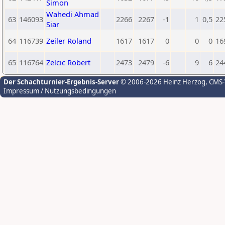
Simon
Wahedi Ahmad
63
146093
2266
2267
-1
1
0,5
22
Siar
64
116739
Zeiler Roland
1617
1617
0
0
0
16
65
116764
Zelcic Robert
2473
2479
-6
9
6
24
Der Schachturnier-Ergebnis-Server
© 2006-2026 Heinz Herzog
, CMS
Impressum / Nutzungsbedingungen