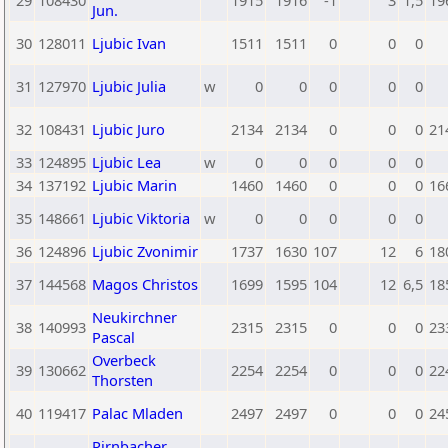
29
108430
1915
1916
-1
3
1,5
19
Jun.
30
128011
Ljubic Ivan
1511
1511
0
0
0
31
127970
Ljubic Julia
w
0
0
0
0
0
32
108431
Ljubic Juro
2134
2134
0
0
0
21
33
124895
Ljubic Lea
w
0
0
0
0
0
34
137192
Ljubic Marin
1460
1460
0
0
0
16
35
148661
Ljubic Viktoria
w
0
0
0
0
0
36
124896
Ljubic Zvonimir
1737
1630
107
12
6
18
37
144568
Magos Christos
1699
1595
104
12
6,5
18
Neukirchner
38
140993
2315
2315
0
0
0
23
Pascal
Overbeck
39
130662
2254
2254
0
0
0
22
Thorsten
40
119417
Palac Mladen
2497
2497
0
0
0
24
Pirnbacher