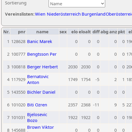
Sortierung
Vereinslisten:
Wien
Niederösterreich
Burgenland
Oberösterrei
Nr.
pnr
name
sex
elo
eloalt
diff
abg
anz
pkt
e
1
128628
Banic Marek
0
0
0
0
0
19
2
100777
Bengtsson Per
0
0
0
0
0
17
3
100818
Berger Herbert
2030
2030
0
0
0
20
Bernatovic
4
117929
1749
1754
-5
2
1
18
Anton
5
143550
Bichler Daniel
0
0
0
0
0
6
101020
Biti Ozren
2357
2368
-11
9
5
22
Bjelosevic
7
101031
1922
1922
0
0
0
19
Bozo
Brown Viktor
8
145688
0
0
0
0
0