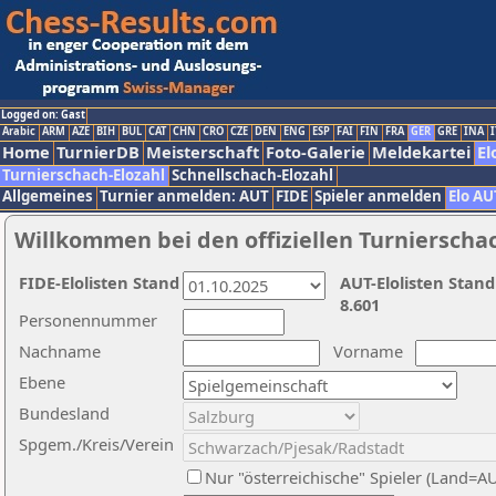
Logged on: Gast
Arabic
ARM
AZE
BIH
BUL
CAT
CHN
CRO
CZE
DEN
ENG
ESP
FAI
FIN
FRA
GER
GRE
INA
I
Home
TurnierDB
Meisterschaft
Foto-Galerie
Meldekartei
El
Turnierschach-Elozahl
Schnellschach-Elozahl
Allgemeines
Turnier anmelden: AUT
FIDE
Spieler anmelden
Elo AU
Willkommen bei den offiziellen Turnierscha
FIDE-Elolisten Stand
AUT-Elolisten Stand
8.601
Personennummer
Nachname
Vorname
Ebene
Bundesland
Spgem./Kreis/Verein
Nur "österreichische" Spieler (Land=A