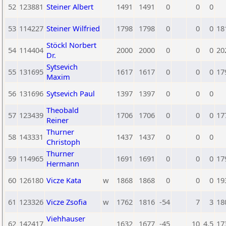
52
123881
Steiner Albert
1491
1491
0
0
0
53
114227
Steiner Wilfried
1798
1798
0
0
0
18
Stöckl Norbert
54
114404
2000
2000
0
0
0
20
Dr.
Sytsevich
55
131695
1617
1617
0
0
0
17
Maxim
56
131696
Sytsevich Paul
1397
1397
0
0
0
Theobald
57
123439
1706
1706
0
0
0
17
Reiner
Thurner
58
143331
1437
1437
0
0
0
Christoph
Thurner
59
114965
1691
1691
0
0
0
17
Hermann
60
126180
Vicze Kata
w
1868
1868
0
0
0
19
61
123326
Vicze Zsofia
w
1762
1816
-54
7
3
18
Viehhauser
62
142417
1632
1677
-45
10
4,5
17