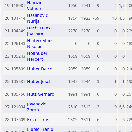
Hamzic
19
118081
1950
1941
9
2
1,5
20
Vahidin
Hasanovic
20
104714
1854
1923
-69
10
4,5
19
Nurija
Hecht Hans-
21
104849
2278
2278
0
0
0
22
Joachim
Hinterreither
22
126143
0
0
0
0
0
18
Nikolai
Höllhuber
23
105243
1658
1658
0
0
0
Herbert
24
105609
Huber David
2059
2059
0
0
0
21
25
105631
Huber Josef
1947
1944
3
1
1
19
26
105756
Hutz Gerhard
1991
1991
0
0
0
20
Jovanovic
27
121034
2510
2513
-3
9
6,5
24
Zoran
28
107609
Krstic Uros
2305
2311
-6
9
6
22
Ljubic Franjo