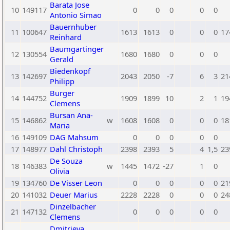
Barata Jose
10
149117
0
0
0
0
0
Antonio Simao
Bauernhuber
11
100647
1613
1613
0
0
0
17
Reinhard
Baumgartinger
12
130554
1680
1680
0
0
0
Gerald
Biedenkopf
13
142697
2043
2050
-7
6
3
21
Philipp
Burger
14
144752
1909
1899
10
2
1
19
Clemens
Bursan Ana-
15
146862
w
1608
1608
0
0
0
18
Maria
16
149109
DAG Mahsum
0
0
0
0
0
17
148977
Dahl Christoph
2398
2393
5
4
1,5
23
De Souza
18
146383
w
1445
1472
-27
1
0
Olivia
19
134760
De Visser Leon
0
0
0
0
0
21
20
141032
Deuer Marius
2228
2228
0
0
0
24
Dinzelbacher
21
147132
0
0
0
0
0
Clemens
Dmitrieva