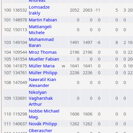
Andreas
Lomsadze
100
136532
2052
2063
-11
5
3
20
Irakly
101
148978
Martin Fabian
0
0
0
0
0
Mattiangeli
102
150113
0
0
0
0
0
Michele
Mohammad
103
149104
1491
1497
-6
8
2
16
Baran
104
109544
Mroz Thomas
2196
2196
0
0
0
22
105
141554
Mueller Fabian
0
0
0
0
0
20
106
141875
Müller Maria
w
1641
1641
0
0
0
16
107
134761
Müller Philipp
2236
2236
0
0
0
22
Nawratil Kian
108
147049
0
0
0
0
0
Alexander
Nikolyan
109
133691
Vagharshak
0
0
0
0
0
Arthur
Nobbe Michael
110
119298
1606
1606
0
0
0
Mag.
111
140637
Novák Philipp
1262
1262
0
0
0
Oberascher