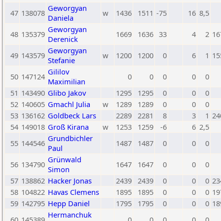
Geworgyan
47
138078
w
1436
1511
-75
16
8,5
Daniela
Geworgyan
48
135379
1669
1636
33
4
2
16
Derenick
Geworgyan
49
143579
w
1200
1200
0
6
1
15
Stefanie
Gililov
50
147124
0
0
0
0
0
Maximilian
51
143490
Glibo Jakov
1295
1295
0
0
0
52
140605
Gmachl Julia
w
1289
1289
0
0
0
53
136162
Goldbeck Lars
2289
2281
8
3
1
24
54
149018
Groß Kirana
w
1253
1259
-6
6
2,5
Grundbichler
55
144546
1487
1487
0
0
0
Paul
Grünwald
56
134790
1647
1647
0
0
0
Simon
57
138862
Hacker Jonas
2439
2439
0
0
0
23
58
104822
Havas Clemens
1895
1895
0
0
0
19
59
142795
Hepp Daniel
1795
1795
0
0
0
18
Hermanchuk
60
145389
0
0
0
0
0