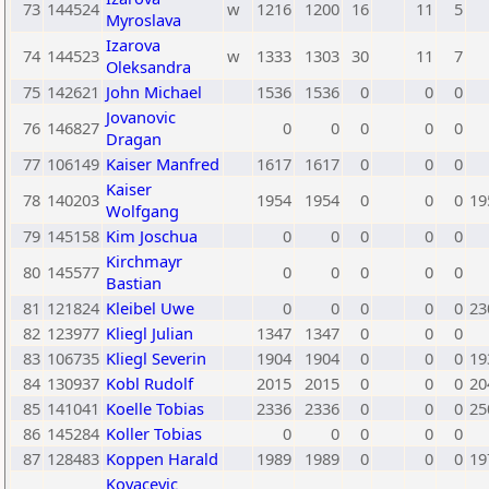
73
144524
w
1216
1200
16
11
5
Myroslava
Izarova
74
144523
w
1333
1303
30
11
7
Oleksandra
75
142621
John Michael
1536
1536
0
0
0
Jovanovic
76
146827
0
0
0
0
0
Dragan
77
106149
Kaiser Manfred
1617
1617
0
0
0
Kaiser
78
140203
1954
1954
0
0
0
19
Wolfgang
79
145158
Kim Joschua
0
0
0
0
0
Kirchmayr
80
145577
0
0
0
0
0
Bastian
81
121824
Kleibel Uwe
0
0
0
0
0
23
82
123977
Kliegl Julian
1347
1347
0
0
0
83
106735
Kliegl Severin
1904
1904
0
0
0
19
84
130937
Kobl Rudolf
2015
2015
0
0
0
20
85
141041
Koelle Tobias
2336
2336
0
0
0
25
86
145284
Koller Tobias
0
0
0
0
0
87
128483
Koppen Harald
1989
1989
0
0
0
19
Kovacevic