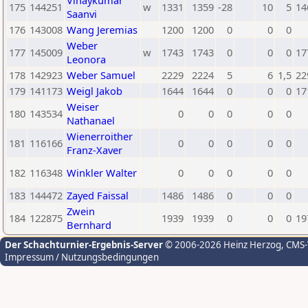
Vinaykumar
175
144251
w
1331
1359
-28
10
5
14
Saanvi
176
143008
Wang Jeremias
1200
1200
0
0
0
Weber
177
145009
w
1743
1743
0
0
0
17
Leonora
178
142923
Weber Samuel
2229
2224
5
6
1,5
22
179
141173
Weigl Jakob
1644
1644
0
0
0
17
Weiser
180
143534
0
0
0
0
0
Nathanael
Wienerroither
181
116166
0
0
0
0
0
Franz-Xaver
182
116348
Winkler Walter
0
0
0
0
0
183
144472
Zayed Faissal
1486
1486
0
0
0
Zwein
184
122875
1939
1939
0
0
0
19
Bernhard
Der Schachturnier-Ergebnis-Server
© 2006-2026 Heinz Herzog
, CMS
Impressum / Nutzungsbedingungen