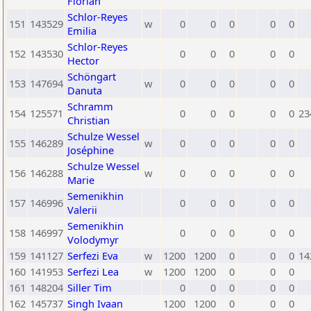
Florian
Schlor-Reyes
151
143529
w
0
0
0
0
0
Emilia
Schlor-Reyes
152
143530
0
0
0
0
0
Hector
Schöngart
153
147694
w
0
0
0
0
0
Danuta
Schramm
154
125571
0
0
0
0
0
23
Christian
Schulze Wessel
155
146289
w
0
0
0
0
0
Joséphine
Schulze Wessel
156
146288
w
0
0
0
0
0
Marie
Semenikhin
157
146996
0
0
0
0
0
Valerii
Semenikhin
158
146997
0
0
0
0
0
Volodymyr
159
141127
Serfezi Eva
w
1200
1200
0
0
0
14
160
141953
Serfezi Lea
w
1200
1200
0
0
0
161
148204
Siller Tim
0
0
0
0
0
162
145737
Singh Ivaan
1200
1200
0
0
0