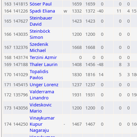
163
141815
Söser Paul
1659
1659
0
0
0
164
141226
Spadi Eliana
w
1332
1372
-40
11
4
15
Steinbauer
165
147627
1423
1423
0
0
0
David
Steinböck
166
143035
1200
1200
0
0
0
Simon
Szedenik
167
132376
1668
1668
0
0
0
Michael
168
143174
Terzini Azmir
0
0
0
0
0
169
147188
Thaler Laurin
1408
1456
-48
8
3
Topalidis
170
141029
1830
1816
14
5
3
18
Pavlos
171
145415
Unger Lorenz
1237
1237
0
0
0
Valderrama
172
135796
1931
1931
0
0
0
19
Linandro
Videskovic
173
143056
1200
1200
0
0
0
Mario
Vinaykumar
174
144250
Kupur
-
1467
1467
0
0
0
16
Nagaraju