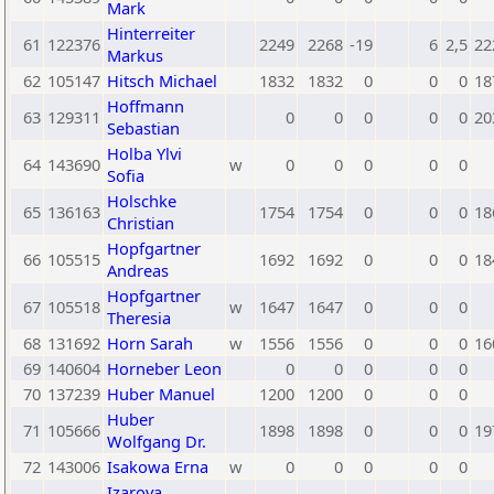
Mark
Hinterreiter
61
122376
2249
2268
-19
6
2,5
22
Markus
62
105147
Hitsch Michael
1832
1832
0
0
0
18
Hoffmann
63
129311
0
0
0
0
0
20
Sebastian
Holba Ylvi
64
143690
w
0
0
0
0
0
Sofia
Holschke
65
136163
1754
1754
0
0
0
18
Christian
Hopfgartner
66
105515
1692
1692
0
0
0
18
Andreas
Hopfgartner
67
105518
w
1647
1647
0
0
0
Theresia
68
131692
Horn Sarah
w
1556
1556
0
0
0
16
69
140604
Horneber Leon
0
0
0
0
0
70
137239
Huber Manuel
1200
1200
0
0
0
Huber
71
105666
1898
1898
0
0
0
19
Wolfgang Dr.
72
143006
Isakowa Erna
w
0
0
0
0
0
Izarova