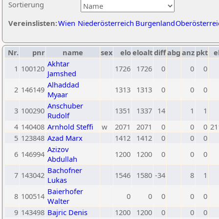
Sortierung
Vereinslisten:
Wien
Niederösterreich
Burgenland
Oberösterrei
Nr.
pnr
name
sex
elo
eloalt
diff
abg
anz
pkt
e
Akhtar
1
100120
1726
1726
0
0
0
Jamshed
Alhaddad
2
146149
1313
1313
0
0
0
Myaar
Anschuber
3
100290
1351
1337
14
1
1
Rudolf
4
140408
Arnhold Steffi
w
2071
2071
0
0
0
21
5
123848
Azad Marx
1412
1412
0
0
0
Azizov
6
146994
1200
1200
0
0
0
Abdullah
Bachofner
7
143042
1546
1580
-34
8
1
Lukas
Baierhofer
8
100514
0
0
0
0
0
Walter
9
143498
Bajric Denis
1200
1200
0
0
0