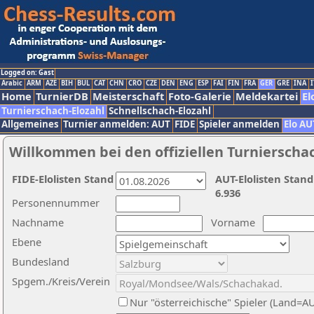
Logged on: Gast
Arabic
ARM
AZE
BIH
BUL
CAT
CHN
CRO
CZE
DEN
ENG
ESP
FAI
FIN
FRA
GER
GRE
INA
I
Home
TurnierDB
Meisterschaft
Foto-Galerie
Meldekartei
El
Turnierschach-Elozahl
Schnellschach-Elozahl
Allgemeines
Turnier anmelden: AUT
FIDE
Spieler anmelden
Elo AU
Willkommen bei den offiziellen Turnierscha
FIDE-Elolisten Stand
AUT-Elolisten Stand
6.936
Personennummer
Nachname
Vorname
Ebene
Bundesland
Spgem./Kreis/Verein
Nur "österreichische" Spieler (Land=A