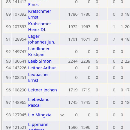
88
141412
0
0
0
0
0
Elnes
Kratschmer
89
107392
1786
1786
0
0
0
18
Ernst
Kratschmer
90
107393
1972
1967
5
1
1
20
Heinz DI.
Lager
91
128954
1701
1671
30
7
4
18
Johannes jun.
Landlinger
92
149747
0
0
0
0
0
Kristijan
93
130641
Leeb Simon
2244
2238
6
6
2
22
94
143226
Leitner Arthur
0
0
0
0
0
Leobacher
95
108251
0
0
0
0
0
Ernst
96
108290
Lettner Jochen
1719
1719
0
0
0
17
Liebeskind
97
148965
1745
1745
0
0
0
18
Pascal
98
127945
Lin Mingxia
w
0
0
0
0
0
Lippmann
99
121521
1596
1596
0
0
0