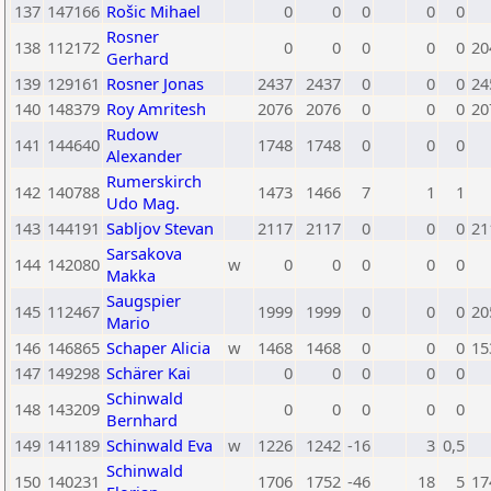
137
147166
Rošic Mihael
0
0
0
0
0
Rosner
138
112172
0
0
0
0
0
20
Gerhard
139
129161
Rosner Jonas
2437
2437
0
0
0
24
140
148379
Roy Amritesh
2076
2076
0
0
0
20
Rudow
141
144640
1748
1748
0
0
0
Alexander
Rumerskirch
142
140788
1473
1466
7
1
1
Udo Mag.
143
144191
Sabljov Stevan
2117
2117
0
0
0
21
Sarsakova
144
142080
w
0
0
0
0
0
Makka
Saugspier
145
112467
1999
1999
0
0
0
20
Mario
146
146865
Schaper Alicia
w
1468
1468
0
0
0
15
147
149298
Schärer Kai
0
0
0
0
0
Schinwald
148
143209
0
0
0
0
0
Bernhard
149
141189
Schinwald Eva
w
1226
1242
-16
3
0,5
Schinwald
150
140231
1706
1752
-46
18
5
17