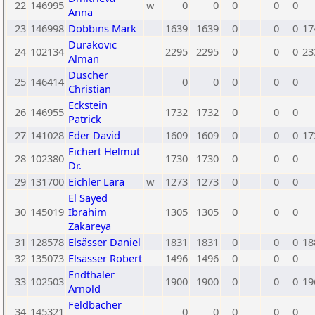
22
146995
w
0
0
0
0
0
Anna
23
146998
Dobbins Mark
1639
1639
0
0
0
17
Durakovic
24
102134
2295
2295
0
0
0
23
Alman
Duscher
25
146414
0
0
0
0
0
Christian
Eckstein
26
146955
1732
1732
0
0
0
Patrick
27
141028
Eder David
1609
1609
0
0
0
17
Eichert Helmut
28
102380
1730
1730
0
0
0
Dr.
29
131700
Eichler Lara
w
1273
1273
0
0
0
El Sayed
30
145019
Ibrahim
1305
1305
0
0
0
Zakareya
31
128578
Elsässer Daniel
1831
1831
0
0
0
18
32
135073
Elsässer Robert
1496
1496
0
0
0
Endthaler
33
102503
1900
1900
0
0
0
19
Arnold
Feldbacher
34
145321
0
0
0
0
0