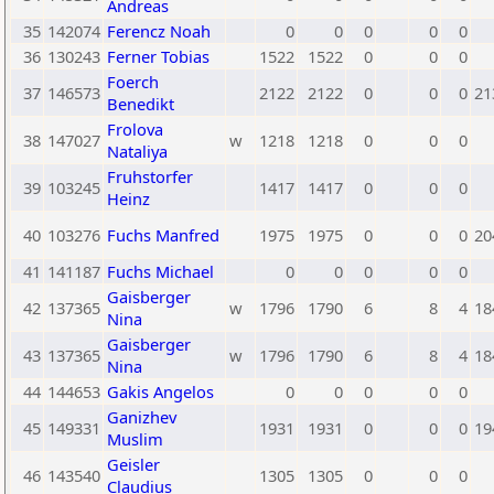
Andreas
35
142074
Ferencz Noah
0
0
0
0
0
36
130243
Ferner Tobias
1522
1522
0
0
0
Foerch
37
146573
2122
2122
0
0
0
21
Benedikt
Frolova
38
147027
w
1218
1218
0
0
0
Nataliya
Fruhstorfer
39
103245
1417
1417
0
0
0
Heinz
40
103276
Fuchs Manfred
1975
1975
0
0
0
20
41
141187
Fuchs Michael
0
0
0
0
0
Gaisberger
42
137365
w
1796
1790
6
8
4
18
Nina
Gaisberger
43
137365
w
1796
1790
6
8
4
18
Nina
44
144653
Gakis Angelos
0
0
0
0
0
Ganizhev
45
149331
1931
1931
0
0
0
19
Muslim
Geisler
46
143540
1305
1305
0
0
0
Claudius