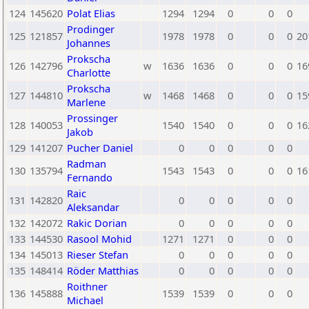
124
145620
Polat Elias
1294
1294
0
0
0
Prodinger
125
121857
1978
1978
0
0
0
20
Johannes
Prokscha
126
142796
w
1636
1636
0
0
0
16
Charlotte
Prokscha
127
144810
w
1468
1468
0
0
0
15
Marlene
Prossinger
128
140053
1540
1540
0
0
0
16
Jakob
129
141207
Pucher Daniel
0
0
0
0
0
Radman
130
135794
1543
1543
0
0
0
16
Fernando
Raic
131
142820
0
0
0
0
0
Aleksandar
132
142072
Rakic Dorian
0
0
0
0
0
133
144530
Rasool Mohid
1271
1271
0
0
0
134
145013
Rieser Stefan
0
0
0
0
0
135
148414
Röder Matthias
0
0
0
0
0
Roithner
136
145888
1539
1539
0
0
0
Michael