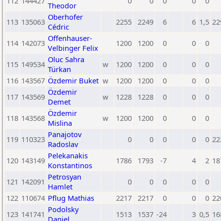
112
144427
0
0
0
0
0
Theodor
Oberhofer
113
135063
2255
2249
6
6
1,5
22
Cédric
Offenhauser-
114
142073
1200
1200
0
0
0
Velbinger Felix
Oluc Sahra
115
149534
w
1200
1200
0
0
0
Türkan
116
143567
Özdemir Buket
w
1200
1200
0
0
0
Özdemir
117
143569
w
1228
1228
0
0
0
Demet
Özdemir
118
143568
w
1200
1200
0
0
0
Mislina
Panajotov
119
110323
0
0
0
0
0
22
Radoslav
Pelekanakis
120
143149
1786
1793
-7
4
2
18
Konstantinos
Petrosyan
121
142091
0
0
0
0
0
Hamlet
122
110674
Pflug Mathias
2217
2217
0
0
0
22
Podolsky
123
141741
1513
1537
-24
3
0,5
16
Daniel