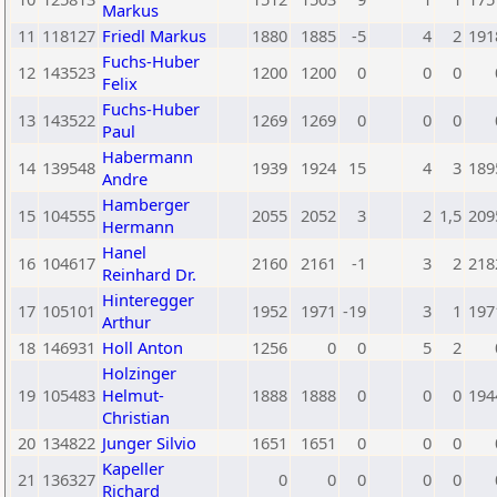
Markus
11
118127
Friedl Markus
1880
1885
-5
4
2
191
Fuchs-Huber
12
143523
1200
1200
0
0
0
Felix
Fuchs-Huber
13
143522
1269
1269
0
0
0
Paul
Habermann
14
139548
1939
1924
15
4
3
189
Andre
Hamberger
15
104555
2055
2052
3
2
1,5
209
Hermann
Hanel
16
104617
2160
2161
-1
3
2
218
Reinhard Dr.
Hinteregger
17
105101
1952
1971
-19
3
1
197
Arthur
18
146931
Holl Anton
1256
0
0
5
2
Holzinger
19
105483
Helmut-
1888
1888
0
0
0
194
Christian
20
134822
Junger Silvio
1651
1651
0
0
0
Kapeller
21
136327
0
0
0
0
0
Richard