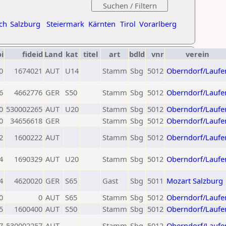
ch
Salzburg
Steiermark
Kärnten
Tirol
Vorarlberg
oi
fideid
Land
kat
titel
art
bdld
vnr
verein
0
1674021
AUT
U14
Stamm
Sbg
5012
Oberndorf/Laufe
6
4662776
GER
S50
Stamm
Sbg
5012
Oberndorf/Laufe
0
530002265
AUT
U20
Stamm
Sbg
5012
Oberndorf/Laufe
0
34656618
GER
Stamm
Sbg
5012
Oberndorf/Laufe
2
1600222
AUT
Stamm
Sbg
5012
Oberndorf/Laufe
4
1690329
AUT
U20
Stamm
Sbg
5012
Oberndorf/Laufe
4
4620020
GER
S65
Gast
Sbg
5011
Mozart Salzburg
0
0
AUT
S65
Stamm
Sbg
5012
Oberndorf/Laufe
5
1600400
AUT
S50
Stamm
Sbg
5012
Oberndorf/Laufe
7
530002257
AUT
Stamm
Sbg
5012
Oberndorf/Laufe