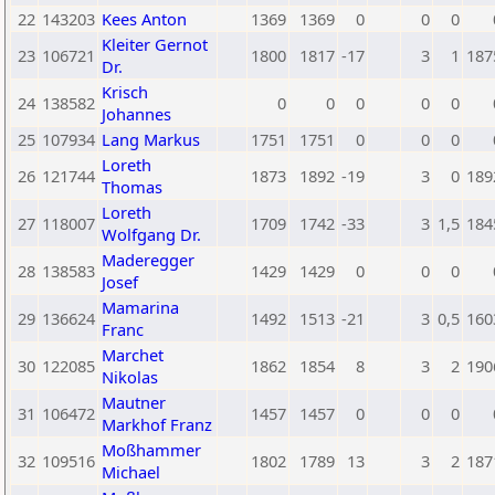
22
143203
Kees Anton
1369
1369
0
0
0
Kleiter Gernot
23
106721
1800
1817
-17
3
1
187
Dr.
Krisch
24
138582
0
0
0
0
0
Johannes
25
107934
Lang Markus
1751
1751
0
0
0
Loreth
26
121744
1873
1892
-19
3
0
189
Thomas
Loreth
27
118007
1709
1742
-33
3
1,5
184
Wolfgang Dr.
Maderegger
28
138583
1429
1429
0
0
0
Josef
Mamarina
29
136624
1492
1513
-21
3
0,5
160
Franc
Marchet
30
122085
1862
1854
8
3
2
190
Nikolas
Mautner
31
106472
1457
1457
0
0
0
Markhof Franz
Moßhammer
32
109516
1802
1789
13
3
2
187
Michael