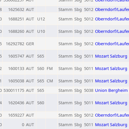
8
1625632
AUT
Stamm
Sbg
5012
Oberndorf/Laufe
0
1688251
AUT
U12
Stamm
Sbg
5012
Oberndorf/Laufe
0
1688260
AUT
U10
Stamm
Sbg
5012
Oberndorf/Laufe
5
16292782
GER
Stamm
Sbg
5012
Oberndorf/Laufe
5
1605747
AUT
S65
Stamm
Sbg
5011
Mozart Salzburg
2
1600133
AUT
S60
FM
Stamm
Sbg
5011
Mozart Salzburg
1
1605038
AUT
S65
CM
Stamm
Sbg
5011
Mozart Salzburg
0
530011175
AUT
S65
Stamm
Sbg
5038
Union Bergheim
4
1620436
AUT
S60
Stamm
Sbg
5011
Mozart Salzburg
0
1659227
AUT
Stamm
Sbg
5012
Oberndorf/Laufe
0
0
AUT
Stamm
Sbg
5011
Mozart Salzburg