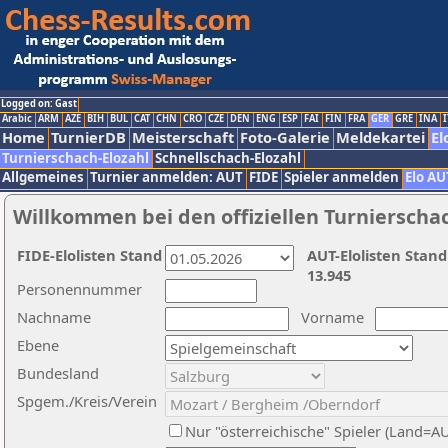
Logged on: Gast
Arabic
ARM
AZE
BIH
BUL
CAT
CHN
CRO
CZE
DEN
ENG
ESP
FAI
FIN
FRA
GER
GRE
INA
I
Home
TurnierDB
Meisterschaft
Foto-Galerie
Meldekartei
El
Turnierschach-Elozahl
Schnellschach-Elozahl
Allgemeines
Turnier anmelden: AUT
FIDE
Spieler anmelden
Elo AU
Willkommen bei den offiziellen Turnierscha
FIDE-Elolisten Stand
AUT-Elolisten Stand
13.945
Personennummer
Nachname
Vorname
Ebene
Bundesland
Spgem./Kreis/Verein
Nur "österreichische" Spieler (Land=A