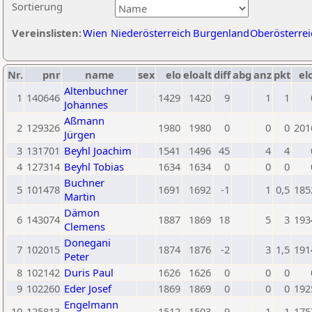
Sortierung
Vereinslisten:
Wien
Niederösterreich
Burgenland
Oberösterrei
Nr.
pnr
name
sex
elo
eloalt
diff
abg
anz
pkt
el
Altenbuchner
1
140646
1429
1420
9
1
1
Johannes
Aßmann
2
129326
1980
1980
0
0
0
201
Jürgen
3
131701
Beyhl Joachim
1541
1496
45
4
4
4
127314
Beyhl Tobias
1634
1634
0
0
0
Buchner
5
101478
1691
1692
-1
1
0,5
185
Martin
Dämon
6
143074
1887
1869
18
5
3
193
Clemens
Donegani
7
102015
1874
1876
-2
3
1,5
191
Peter
8
102142
Duris Paul
1626
1626
0
0
0
9
102260
Eder Josef
1869
1869
0
0
0
192
Engelmann
10
125813
1512
1503
9
1
1
175