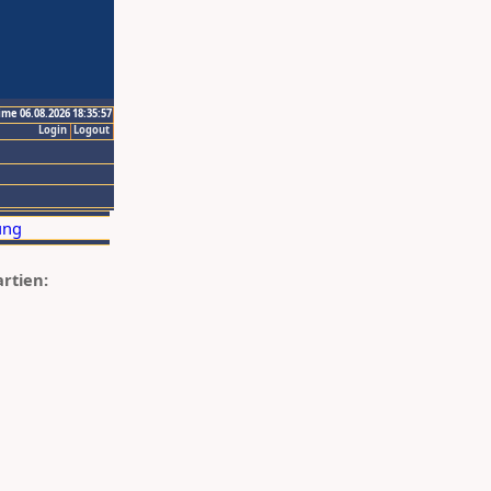
ime 06.08.2026 18:35:57
Login
Logout
artien: