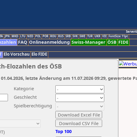
Servert
TA
JPN
MKD
LTU
NED
POL
POR
ROU
RUS
SRB
SVK
SWE
TUR
UKR
VIE
FontSize:11pt
ozahlen
FAQ
Onlineanmeldung
Swiss-Manager
ÖSB
FIDE
T
Elo Vorschau
Elo FIDE
ch-Elozahlen des ÖSB
 01.04.2026, letzte Änderung am 11.07.2026 09:29, gewertete P
Kategorie
Geschlecht
Spielberechtigung
Top 100
UT)