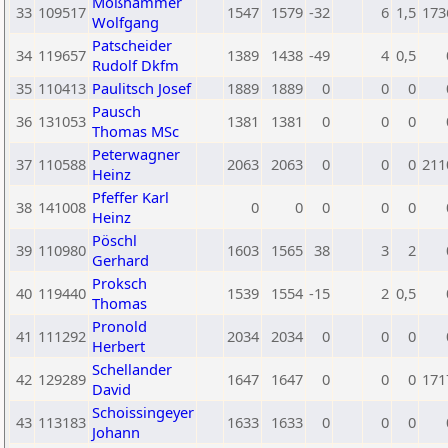
Moßhammer
33
109517
1547
1579
-32
6
1,5
173
Wolfgang
Patscheider
34
119657
1389
1438
-49
4
0,5
Rudolf Dkfm
35
110413
Paulitsch Josef
1889
1889
0
0
0
Pausch
36
131053
1381
1381
0
0
0
Thomas MSc
Peterwagner
37
110588
2063
2063
0
0
0
211
Heinz
Pfeffer Karl
38
141008
0
0
0
0
0
Heinz
Pöschl
39
110980
1603
1565
38
3
2
Gerhard
Proksch
40
119440
1539
1554
-15
2
0,5
Thomas
Pronold
41
111292
2034
2034
0
0
0
Herbert
Schellander
42
129289
1647
1647
0
0
0
171
David
Schoissingeyer
43
113183
1633
1633
0
0
0
Johann